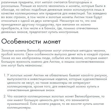
различные предметы, этот металл считается благородным и
роскошным. Раньше из золота чеканились и монеты, которые были в
обиходе, но сейчас подобные денежные знаки используются лишь в
качестве коллекционных или предметов для инвестиций. Так заведено
во всех странах, в том числе и золотые монеты Англии тоже будут
относиться к одной из двух категорий. Несмотря на то, что они
принадлежат другому государству, при желании их можно
приобрести, в том числе и в банках, где, помимо отечественных
денежных знаков, предлагают купить иностранные.
Особенности монет
Золотые монеты Великобритании могут отличаться методом чеканки,
пробой золота. Свои особенности выпуска денег есть в каждой стране.
Также на них изображены люди, события или явления, которые имеют
большую важность именно для Англии, а нашим соотечественникам
они могут быть незнакомы:
У золотых монет Англии не обязательно бывает какой-то рисунок,
выпускаются и инвестиционные изделия, которые художественной
ценности не несут, но такие экземпляры не интересуют
коллекционеров, кроме того, для инвестиций можно купить и
отечественные денежные знаки.
Что касается коллекционных золотых монет Великобритании, то
они имеют большую ценность для тех, кто занимается
нумизматикой. Если монета редкая, то ее захотят купить многие
коллекционеры.