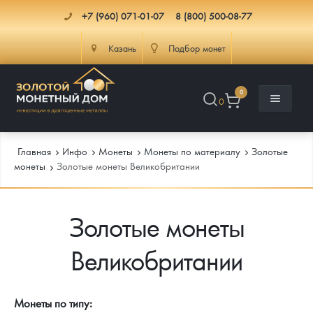
+7 (960) 071-01-07
8 (800) 500-08-77
Казань
Подбор монет
0
0
Главная
Инфо
Монеты
Монеты по материалу
Золотые
монеты
Золотые монеты Великобритании
Каталог
Золотые монеты
Инфо
Каталог Монет
Великобритании
Доставка
Инвестиционные монеты
Как сделать заказ
Услуги
Памятные и старинные монеты
Подлинность монет
Монеты Россия и СССР
Монеты по типу: