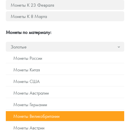
Русская нумизматика
Монеты К 23 Февраля
Золотая карманная галерея
Монеты К 8 Марта
Наборы подарочных и коллекционных монет
Монеты по материалу:
Монеты и жетоны из недрагоценных металлов
Золотые
Книги по нумизматике
Монеты России
Монеты Китая
Монеты США
Монеты Австралии
Монеты Германии
Монеты Великобритании
Монеты Австрии