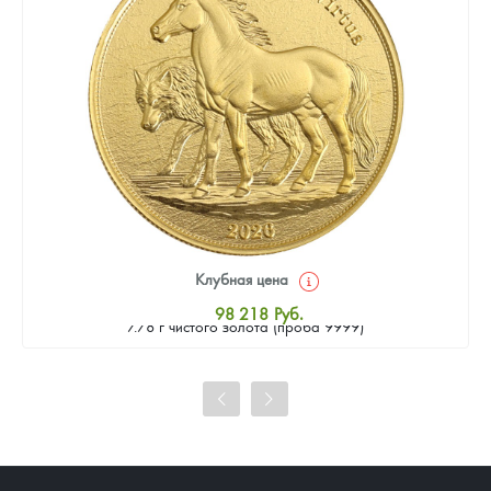
Клубная цена
Золотая монета Камеруна "Верность и Доблесть" 2026 г.в.,
98 218
Руб.
7.78 г чистого золота (проба 9999)
Стандартная цена
98 667
Руб.
Цена выкупа
91 491
Руб.