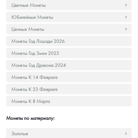
Русская нумизматика
Цветные Монеты
Золотая карманная галерея
Юбилейные Монеты
Ценные Монеты
Наборы подарочных и коллекционных монет
Монеты Год Лошади 2026
Монеты и жетоны из недрагоценных металлов
Монеты Год Змеи 2025
Книги по нумизматике
Монеты Год Дракона 2024
Монеты К 14 Февраля
Монеты К 23 Февраля
Монеты К 8 Марта
Монеты по материалу:
Золотые