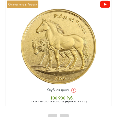
Отчеканено в России
Клубная цена
Золотая монета Камеруна "Верность и Доблесть" 2026 г.в.,
100 930
Руб.
7.78 г чистого золота (проба 9999)
Стандартная цена
101 860
Руб.