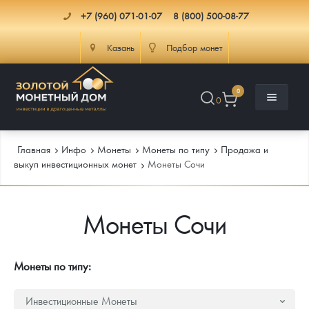
+7 (960) 071-01-07
8 (800) 500-08-77
Казань
Подбор монет
0
0
Главная
Инфо
Монеты
Монеты по типу
Продажа и
выкуп инвестиционных монет
Монеты Сочи
Каталог
Монеты Сочи
Инфо
Каталог Монет
Доставка
Инвестиционные монеты
Как сделать заказ
Монеты по типу:
Услуги
Памятные и старинные монеты
Подлинность монет
Монеты Россия и СССР
Инвестиционные Монеты