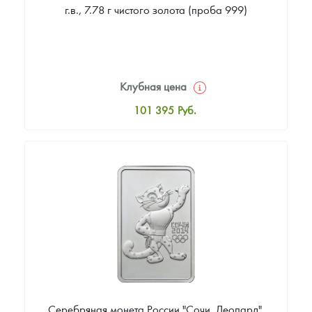
г.в., 7.78 г чистого золота (проба 999)
Клубная цена
101 395
Руб.
Стандартная цена
102 326
Руб.
Цена выкупа
86 512
Руб.
Серебряная монета России "Сочи. Леопард",