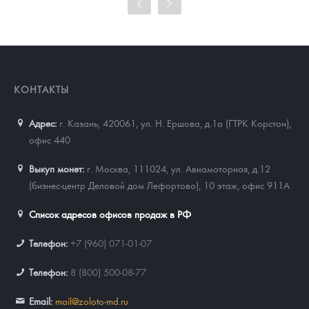
Цена выкупа
93 023
Руб.
КОНТАКТЫ
Адрес:
г. Казань, 420061
,
ул. Н. Ершова, д.1а (ГТРК Корстон),
офис 440
Выкуп монет:
г. Москва, 111024, ул. Авиамоторная, д.12
(бизнес-центр Деловой дом Лефортово), 10 этаж, офис 911А
Список адресов офисов продаж в РФ
Телефон:
+7 (960) 071-01-07
Телефон:
8 (800) 500-08-77
Email:
mail@zoloto-md.ru