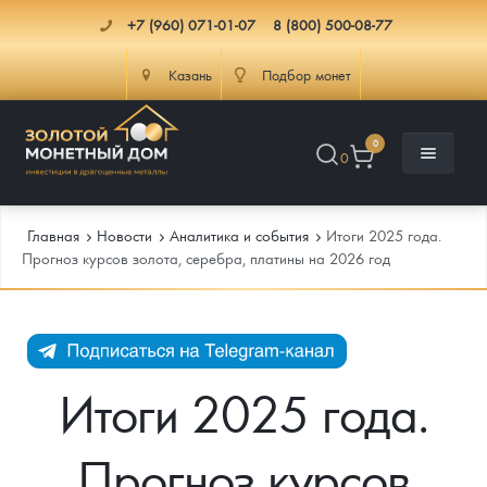
+7 (960) 071-01-07
8 (800) 500-08-77
Казань
Подбор монет
0
0
Главная
Новости
Аналитика и события
Итоги 2025 года.
Прогноз курсов золота, серебра, платины на 2026 год
Каталог
Инфо
Каталог Монет
Итоги 2025 года.
Доставка
Инвестиционные монеты
Как сделать заказ
Прогноз курсов
Услуги
Памятные и старинные монеты
Подлинность монет
Монеты Россия и СССР