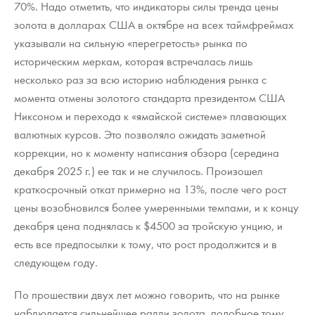
70%. Надо отметить, что индикаторы силы тренда цены
Русская нумизматика
золота в долларах США в октябре на всех таймфреймах
Золотая карманная галерея
указывали на сильную «перегретость» рынка по
историческим меркам, которая встречалась лишь
Наборы подарочных и коллекционных монет
несколько раз за всю историю наблюдения рынка с
момента отмены золотого стандарта президентом США
Монеты и жетоны из недрагоценных металлов
Никсоном и перехода к «ямайской системе» плавающих
Книги по нумизматике
валютных курсов. Это позволяло ожидать заметной
коррекции, но к моменту написания обзора (середина
декабря 2025 г.) ее так и не случилось. Произошел
краткосрочный откат примерно на 13%, после чего рост
цены возобновился более умеренными темпами, и к концу
декабря цена поднялась к $4500 за тройскую унцию, и
есть все предпосылки к тому, что рост продолжится и в
следующем году.
По прошествии двух лет можно говорить, что на рынке
наблюдается сильнейшее ралли золота, подобное тому,