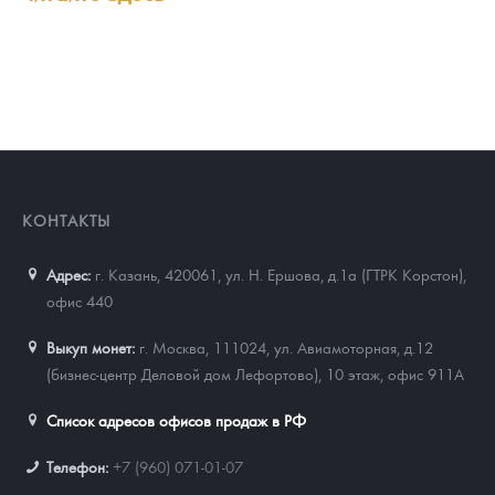
КОНТАКТЫ
Адрес:
г. Казань, 420061
,
ул. Н. Ершова, д.1а (ГТРК Корстон),
офис 440
Выкуп монет:
г. Москва, 111024, ул. Авиамоторная, д.12
(бизнес-центр Деловой дом Лефортово), 10 этаж, офис 911А
Список адресов офисов продаж в РФ
Телефон:
+7 (960) 071-01-07