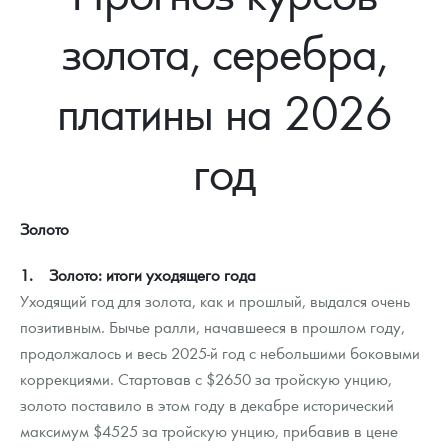
Новости
Монеты и жетоны ЗМД
Клуб ЗМД
Подбор монет
Иностранные
Памятные монеты России и СССР
золота, серебра,
Котировки
Георгий Победоносец
Гарантии
Информация
Аналитика и события
Монеты стран мира после 1950г
Монеты Царской России
платины на 2026
Контакты
Золотой червонец Сеятель
Выкуп монет
Распродажа монет и жетонов
Cтатьи
Курс золота и серебра
Итоги 2025 года. Прогноз курсов золота, серебра, платины на
2026 год
О нас
Золотые слитки
Вопрос - ответ
Георгий Победоносец - динамика цен
Лом выкуп
Выкуп серебряных монет
год
Аксессуары
Памятка для работы с монетами из драгметаллов
Скупка слитков
Наши преимущества
Золото
Гарри Поттер
Условия возврата
Письмо директору
1. Золото: итоги уходящего года
Год Лошади
Монеты
Пресс-служба
Уходящий год для золота, как и прошлый, выдался очень
Флот: ледоколы и корабли
Политика конфиденциальности
позитивным. Бычье ралли, начавшееся в прошлом году,
продолжалось и весь 2025-й год с небольшими боковыми
Жетоны "Необыкновенные обитатели глубин"
Политика использования Cookies
коррекциями. Стартовав с $2650 за тройскую унцию,
золото поставило в этом году в декабре исторический
Ювелирные изделия
Положение по обработке и защите персональных данных
максимум $4525 за тройскую унцию, прибавив в цене