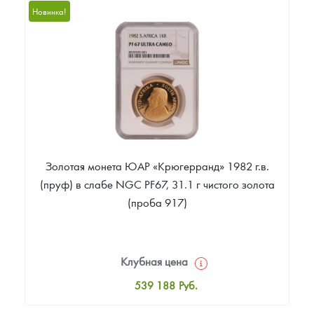
14 159
Руб.
Новинка!
Цена выкупа
Звоните
Золотая монета ЮАР «Крюгерранд» 1982 г.в.
(пруф) в слабе NGC PF67, 31.1 г чистого золота
(проба 917)
Клубная цена
539 188
Руб.
Стандартная цена