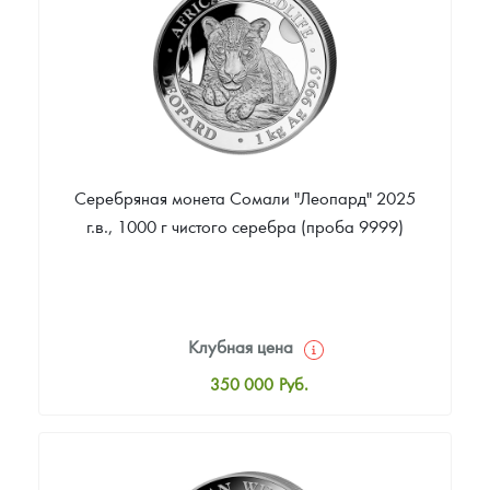
Русская нумизматика
Звоните
Золотая карманная галерея
Наборы подарочных и коллекционных монет
Монеты и жетоны из недрагоценных металлов
Серебряная монета Сомали "Леопард" 2025
Книги по нумизматике
г.в., 1000 г чистого серебра (проба 9999)
Клубная цена
350 000
Руб.
Стандартная цена
352 000
Руб.
Цена выкупа