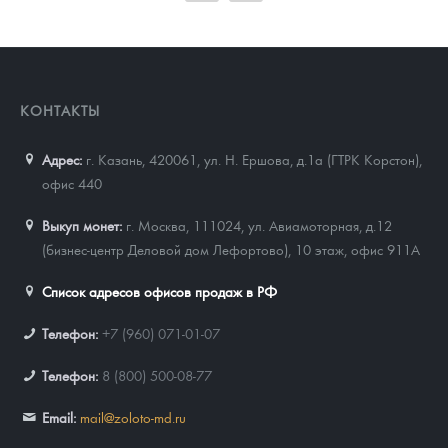
93 023
Руб.
КОНТАКТЫ
Адрес:
г. Казань, 420061
,
ул. Н. Ершова, д.1а (ГТРК Корстон),
офис 440
Выкуп монет:
г. Москва, 111024, ул. Авиамоторная, д.12
(бизнес-центр Деловой дом Лефортово), 10 этаж, офис 911А
Список адресов офисов продаж в РФ
Телефон:
+7 (960) 071-01-07
Телефон:
8 (800) 500-08-77
Email:
mail@zoloto-md.ru