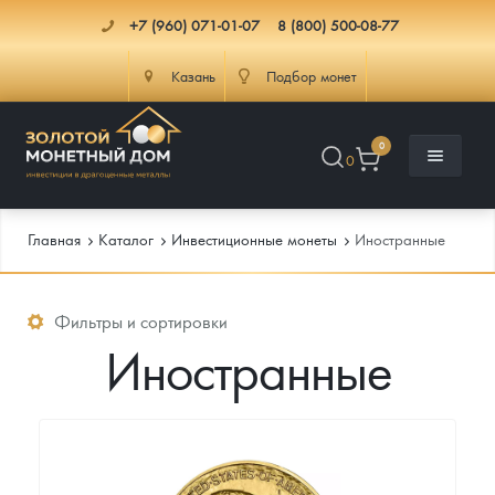
+7 (960) 071-01-07
8 (800) 500-08-77
Казань
Подбор монет
0
0
Главная
Каталог
Инвестиционные монеты
Иностранные
Каталог
Фильтры и сортировки
Иностранные
Инфо
Каталог Монет
Доставка
Инвестиционные монеты
Как сделать заказ
Услуги
Памятные и старинные монеты
Подлинность монет
Монеты Россия и СССР