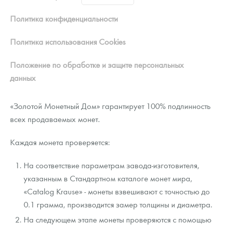
Новости
Монеты и жетоны ЗМД
Клуб ЗМД
Подбор монет
Иностранные
Памятные монеты России и СССР
Политика конфиденциальности
Котировки
Георгий Победоносец
Гарантии
Информация
Аналитика и события
Монеты стран мира после 1950г
Монеты Царской России
Политика использования Cookies
Контакты
Золотой червонец Сеятель
Выкуп монет
Распродажа монет и жетонов
Cтатьи
Курс золота и серебра
Итоги 2025 года. Прогноз курсов золота, серебра, платины на
2026 год
Положение по обработке и защите персональных
О нас
Золотые слитки
Вопрос - ответ
Георгий Победоносец - динамика цен
Лом выкуп
Выкуп серебряных монет
данных
Аксессуары
Памятка для работы с монетами из драгметаллов
Скупка слитков
Наши преимущества
«Золотой Монетный Дом» гарантирует 100% подлинность
всех продаваемых монет.
Гарри Поттер
Условия возврата
Письмо директору
Год Лошади
Монеты
Каждая монета проверяется:
Пресс-служба
Флот: ледоколы и корабли
Политика конфиденциальности
На соответствие параметрам завода-изготовителя,
указанным в Стандартном каталоге монет мира,
Жетоны "Необыкновенные обитатели глубин"
Политика использования Cookies
«Catalog Krause» - монеты взвешивают с точностью до
0.1 грамма, производится замер толщины и диаметра.
Ювелирные изделия
Положение по обработке и защите персональных данных
На следующем этапе монеты проверяются с помощью