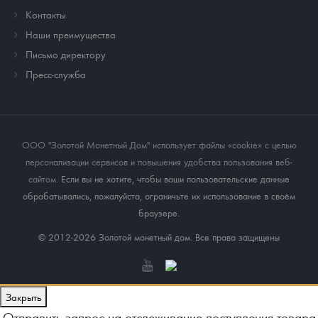
Контакты
Наши преимущества
Письмо директору
Пресс-служба
ООО "Золотой Монетный Дом" использует файлы «cookie» с целью
персонализации сервисов и повышения удобства пользования веб-
сайтом
. Если вы не хотите, чтобы ваши пользовательские данные
обрабатывались, пожалуйста, ограничьте их использование в своём
браузере.
© 2012-2026 Золотой монетный дом. Все права защищены
Закрыть
Отправить запрос на отслеживание поступления товара