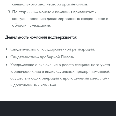
Русская нумизматика
специального анализатора драгметаллов.
По старинным монетам компания привлекает к
Золотая карманная галерея
консультированию дипломированных специалистов в
области нумизматики.
Наборы подарочных и коллекционных монет
Монеты и жетоны из недрагоценных металлов
Деятельность компании подтверждается:
Книги по нумизматике
Свидетельство о государственной регистрации.
Свидетельством пробирной Палаты.
Уведомление о включение в реестр специального учета
юридических лиц и индивидуальных предпринимателей,
осуществляющих операции с драгоценными металлами
и драгоценными камнями.