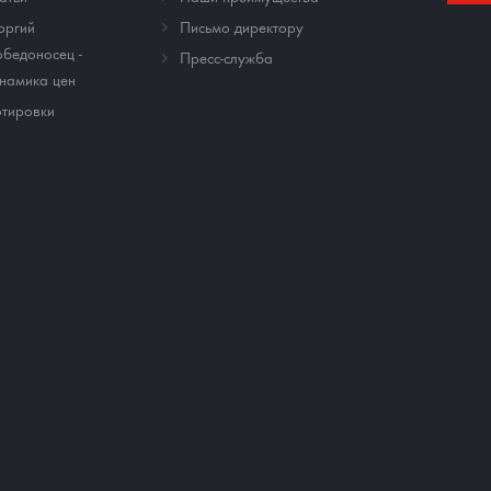
оргий
Письмо директору
бедоносец -
Пресс-служба
намика цен
тировки