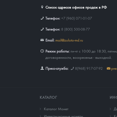
Список адресов офисов продаж в РФ
Наборы подарочных и коллекционных монет
Телефон:
+7 (960) 071-01-07
Монеты и жетоны из недрагоценных металлов
Телефон:
8 (800) 500-08-77
Книги по нумизматике
Email:
mail@zoloto-md.ru
Режим работы:
пн-чт с 10:00 до 18:30, пятни
договоренности, воскресенье - выходной.
Пресс-служба:
8(968) 917-07-92
pre
КАТАЛОГ
ИН
Каталог Монет
Д
Инвестиционные монеты
К