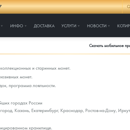
7
ИНФО
ДОСТАВКА
УСЛУГИ
НОВОСТИ
КОТИ
Скачать мобильное п
коллекционных и старинных монет.
люзивных монет.
док, программа лояльности.
йших городах России
ород, Казань, Екатеринбург, Краснодар, Ростов-на-Дону, Иркут
ифицированном хранилище.