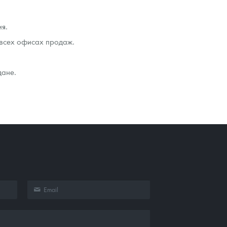
ия.
всех офисах продаж.
дане.