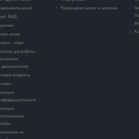
одлинность монет
Распродажа монет и жетонов
Ге
По
луб ЗМД
ди
арантии
Ко
ыкуп монет
опрос - ответ
амятка для работы
 монетами
з драгметаллов
словия возврата
онеты
олитика
онфиденциальности
олитика
спользования
ookies
оложение по