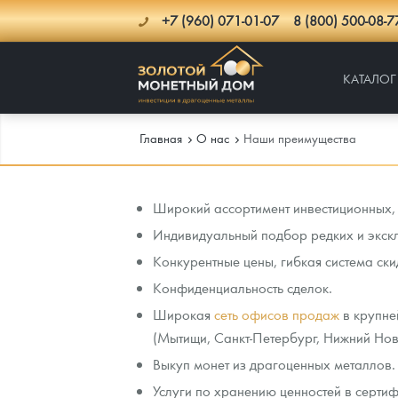
+7 (960) 071-01-07
8 (800) 500-08-7
КАТАЛОГ
Главная
О нас
Наши преимущества
Каталог
Широкий ассортимент инвестиционных, 
Индивидуальный подбор редких и экск
Инфо
Каталог Монет
Конкурентные цены, гибкая система ски
Доставка
Инвестиционные монеты
Как сделать заказ
Конфиденциальность сделок.
Широкая
сеть офисов продаж
в крупне
Услуги
Памятные и старинные монеты
Подлинность монет
Монеты Россия и СССР
(Мытищи, Санкт-Петербург, Нижний Новг
Новости
Монеты и жетоны ЗМД
Клуб ЗМД
Подбор монет
Иностранные
Памятные монеты России и СССР
Выкуп монет из драгоценных металлов.
Услуги по хранению ценностей в серт
Котировки
Георгий Победоносец
Гарантии
Информация
Аналитика и события
Монеты стран мира после 1950г
Монеты Царской России