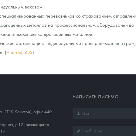
видуальным заказам.
ра, платины на 2026 год
 специализированных перевозчиков со страхованием отправлен
драгоценных металлов на профессиональном оборудовании во 
и-аналитиками рынка драгоценных металлов.
рческие организации, индивидуальные предприниматели и граж
е (
Android
,
iOS
)
НАПИСАТЬ ПИСЬМО
данных
1а (ГТРК Корстон), офис 440
торная, д.12 (бизнес-центр
11А