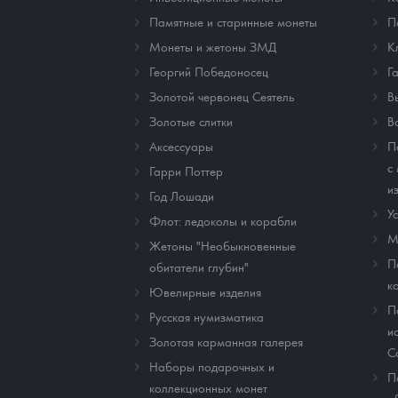
Памятные и старинные монеты
П
Монеты и жетоны ЗМД
К
Георгий Победоносец
Г
Золотой червонец Сеятель
В
Золотые слитки
В
Аксессуары
П
с
Гарри Поттер
и
Год Лошади
У
Флот: ледоколы и корабли
М
Жетоны "Необыкновенные
П
обитатели глубин"
к
Ювелирные изделия
П
Русская нумизматика
и
Золотая карманная галерея
C
Наборы подарочных и
П
коллекционных монет