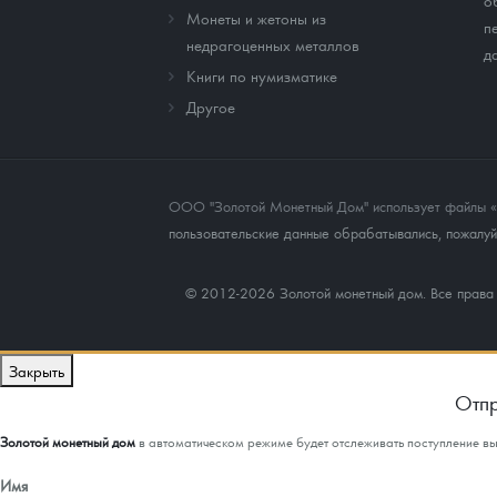
о
Монеты и жетоны из
п
недрагоценных металлов
д
Книги по нумизматике
Другое
ООО "Золотой Монетный Дом" использует файлы «co
пользовательские данные обрабатывались, пожалуйс
© 2012-2026 Золотой монетный дом. Все прав
Закрыть
Отпр
Золотой монетный дом
в автоматическом режиме будет отслеживать поступление в
Имя