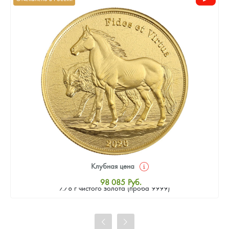
Клубная цена
Золотая монета Камеруна "Верность и Доблесть" 2026 г.в.,
98 085
Руб.
7.78 г чистого золота (проба 9999)
Стандартная цена
98 533
Руб.
Цена выкупа