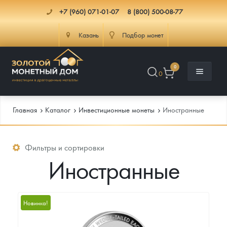
+7 (960) 071-01-07
8 (800) 500-08-77
Казань
Подбор монет
0
0
Главная
Каталог
Инвестиционные монеты
Иностранные
Каталог
Фильтры и сортировки
Иностранные
Инфо
Каталог Монет
Доставка
Инвестиционные монеты
Как сделать заказ
Новинка!
Услуги
Памятные и старинные монеты
Подлинность монет
Монеты Россия и СССР