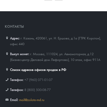
91 367
Руб.
КОНТАКТЫ
Адрес:
г. Казань, 420061
,
ул. Н. Ершова, д.1а (ГТРК Корстон),
офис 440
Выкуп монет:
г. Москва, 111024, ул. Авиамоторная, д.12
(бизнес-центр Деловой дом Лефортово), 10 этаж, офис 911А
Список адресов офисов продаж в РФ
Телефон:
+7 (960) 071-01-07
Телефон:
8 (800) 500-08-77
Email:
mail@zoloto-md.ru