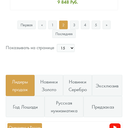
9 848
Руб.
Стандартная цена
10 366
Руб.
Первая
«
1
2
3
4
5
»
Цена выкупа
Последняя
Звоните
Показывать на странице
Лидеры
Новинки
Новинки
Эксклюзив
продаж
Золото
Серебро
Русская
Год Лошади
Предзаказ
нумизматика
Отчеканено в России