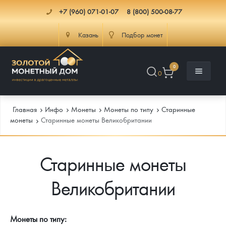
+7 (960) 071-01-07
8 (800) 500-08-77
Казань
Подбор монет
0
0
Главная
Инфо
Монеты
Монеты по типу
Старинные
монеты
Старинные монеты Великобритании
Каталог
Старинные монеты
Инфо
Каталог Монет
Великобритании
Доставка
Инвестиционные монеты
Как сделать заказ
Услуги
Памятные и старинные монеты
Подлинность монет
Монеты Россия и СССР
Монеты по типу: