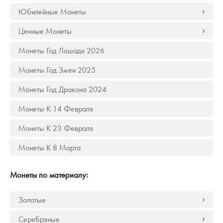
Русская нумизматика
Юбилейные Монеты
Золотая карманная галерея
Ценные Монеты
Наборы подарочных и коллекционных монет
Монеты Год Лошади 2026
Монеты Год Змеи 2025
Монеты и жетоны из недрагоценных металлов
Монеты Год Дракона 2024
Книги по нумизматике
Монеты К 14 Февраля
Монеты К 23 Февраля
Монеты К 8 Марта
Монеты по материалу:
Золотые
Серебряные