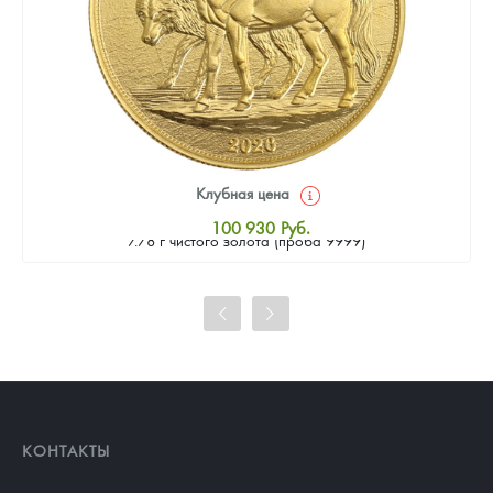
Клубная цена
Золотая монета Камеруна "Верность и Доблесть" 2026 г.в.,
100 930
Руб.
7.78 г чистого золота (проба 9999)
Стандартная цена
101 860
Руб.
Цена выкупа
93 023
Руб.
КОНТАКТЫ