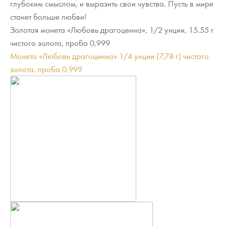
глубоким смыслом, и выразить свои чувства. Пусть в мире
Русская нумизматика
станет больше любви!
Золотая карманная галерея
Золотая монета «Любовь драгоценна», 1/2 унции, 15.55 г
чистого золота, проба 0,999
Наборы подарочных и коллекционных монет
Монета «Любовь драгоценна» 1/4 унции (7,78 г) чистого
золота, проба 0,999
Монеты и жетоны из недрагоценных металлов
Книги по нумизматике