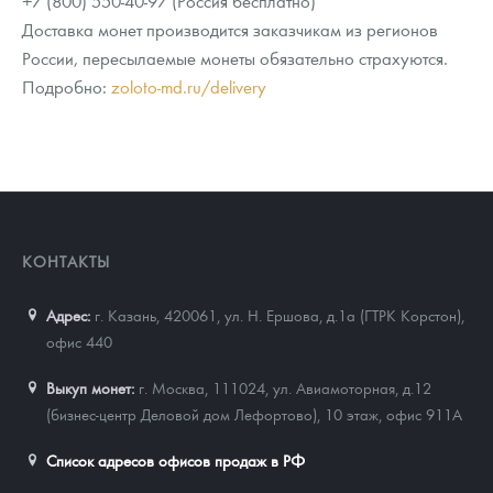
+7 (800) 550-40-97 (Россия бесплатно)
Доставка монет производится заказчикам из регионов
России, пересылаемые монеты обязательно страхуются.
Подробно:
zoloto-md.ru/delivery
КОНТАКТЫ
Адрес:
г. Казань, 420061
,
ул. Н. Ершова, д.1а (ГТРК Корстон),
офис 440
Выкуп монет:
г. Москва, 111024, ул. Авиамоторная, д.12
(бизнес-центр Деловой дом Лефортово), 10 этаж, офис 911А
Список адресов офисов продаж в РФ