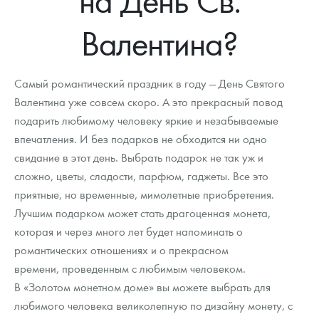
Новости
Монеты и жетоны ЗМД
Клуб ЗМД
Подбор монет
Иностранные
Памятные монеты России и СССР
Валентина?
Котировки
Георгий Победоносец
Гарантии
Информация
Аналитика и события
Монеты стран мира после 1950г
Монеты Царской России
Контакты
Золотой червонец Сеятель
Выкуп монет
Распродажа монет и жетонов
Cтатьи
Курс золота и серебра
Итоги 2025 года. Прогноз курсов золота, серебра, платины на
Самый романтический праздник в году — День Святого
2026 год
Валентина уже совсем скоро. А это прекрасный повод
О нас
Золотые слитки
Вопрос - ответ
Георгий Победоносец - динамика цен
Лом выкуп
Выкуп серебряных монет
подарить любимому человеку яркие и незабываемые
Аксессуары
Памятка для работы с монетами из драгметаллов
Скупка слитков
впечатления. И без подарков не обходится ни одно
Наши преимущества
свидание в этот день. Выбрать подарок не так уж и
Гарри Поттер
Условия возврата
Письмо директору
сложно, цветы, сладости, парфюм, гаджеты. Все это
приятные, но временные, мимолетные приобретения.
Год Лошади
Монеты
Пресс-служба
Лучшим подарком может стать драгоценная монета,
которая и через много лет будет напоминать о
Флот: ледоколы и корабли
Политика конфиденциальности
романтических отношениях и о прекрасном
Жетоны "Необыкновенные обитатели глубин"
Политика использования Cookies
времени, проведенным с любимым человеком.
В «Золотом монетном доме» вы можете выбрать для
Ювелирные изделия
Положение по обработке и защите персональных данных
любимого человека великолепную по дизайну монету, с