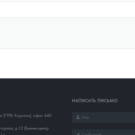
НАПИСАТЬ ПИСЬМО
1а (ГТРК Корстон), офис 440
торная, д.12 (бизнес-центр