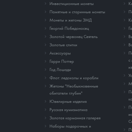
Инвестиционные монеты
К
Памятные и старинные монеты
П
Монеты и жетоны ЗМД
К
Георгий Победоносец
Г
Золотой червонец Сеятель
В
Золотые слитки
В
Аксессуары
П
с
Гарри Поттер
и
Год Лошади
У
Флот: ледоколы и корабли
М
Жетоны "Необыкновенные
П
обитатели глубин"
к
Ювелирные изделия
П
Русская нумизматика
и
Золотая карманная галерея
C
Наборы подарочных и
П