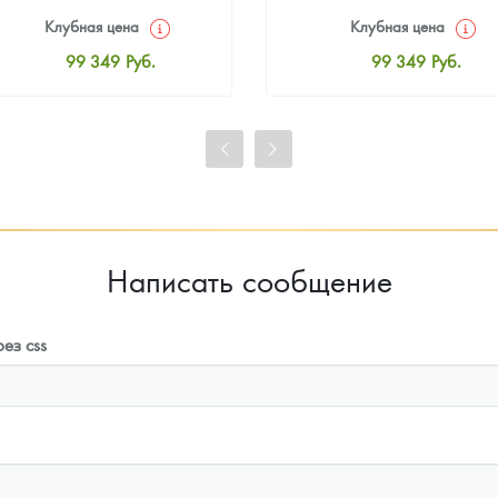
Клубная цена
Клубная цена
99 349
Руб.
99 349
Руб.
Стандартная цена
Стандартная цена
99 814
Руб.
99 814
Руб.
Цена выкупа
Цена выкупа
93 023
Руб.
93 953
Руб.
Написать сообщение
ез css