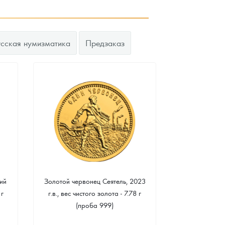
усская нумизматика
Предзаказ
ий
Золотой червонец Сеятель, 2023
Золотая 
 г
г.в., вес чистого золота - 7.78 г
"Филармонике
(проба 999)
г чистого зо