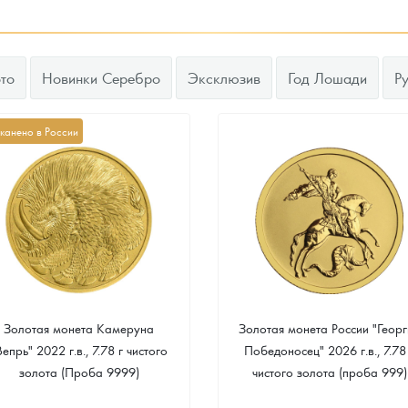
то
Новинки Серебро
Эксклюзив
Год Лошади
Р
канено в России
Золотая монета Камеруна
Золотая монета России "Георг
Вепрь" 2022 г.в., 7.78 г чистого
Победоносец" 2026 г.в., 7.78
золота (Проба 9999)
чистого золота (проба 999)