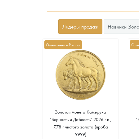
Лидеры продаж
Новинки Золо
Отчеканено в России
Отче
а Острова Св.
Золотая монета Камеруна
рс" 2024 г.в.,
"Верность и Доблесть" 2026 г.в.,
"
еребра (проба
7.78 г чистого золота (проба
9999)