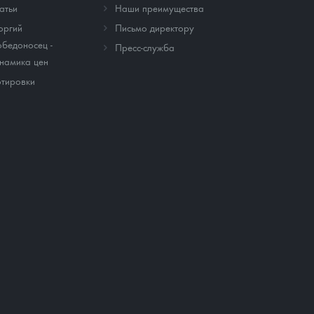
атьи
Наши преимущества
оргий
Письмо директору
бедоносец -
Пресс-служба
намика цен
тировки