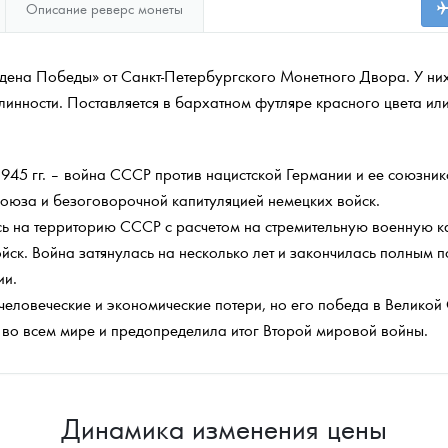
Описание реверс монеты
ена Победы» от Санкт-Петербургского Монетного Двора. У них
линности. Поставляется в бархатном футляре красного цвета ил
45 гг. – война СССР против нацистской Германии и ее союзник
оюза и безоговорочной капитуляцией немецких войск.
сь на территорию СССР с расчетом на стремительную военную к
ск. Война затянулась на несколько лет и закончилась полным 
ии.
еловеческие и экономические потери, но его победа в Великой
о всем мире и предопределила итог Второй мировой войны.
Динамика изменения цены