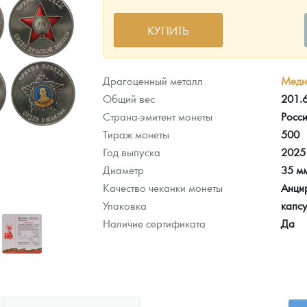
КУПИТЬ
ра, платины на 2026 год
Драгоценный металл
Медн
Общий вес
201.
Страна-эмитент монеты
Росс
Тираж монеты
500
Год выпуска
2025
Диаметр
35 м
Качество чеканки монеты
Анци
Упаковка
капсу
Наличие сертификата
Да
данных