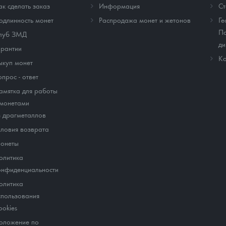
ак сделать заказ
Информация
Cт
одлинность монет
Распродажа монет и жетонов
Ге
По
луб ЗМД
ди
арантии
Ко
ыкуп монет
опрос - ответ
амятка для работы
 монетами
з драгметаллов
словия возврата
онеты
олитика
онфиденциальности
олитика
спользования
ookies
оложение по