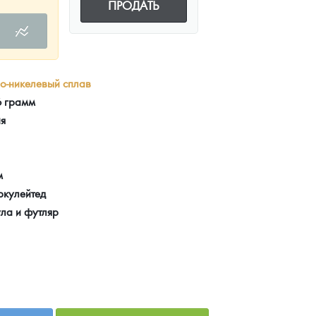
ПРОДАТЬ
о-никелевый сплав
6 грамм
ия
м
ркулейтед
ла и футляр