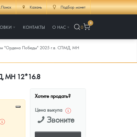
Поиск
Казань
Подбор монет
0
РОВКИ
КОНТАКТЫ
О НАС
0
сии "Ордена Победы" 2025 г.в. СПМД, МН
МД, МН 12*16.8
Хотите продать?
Цена выкупа
Звоните