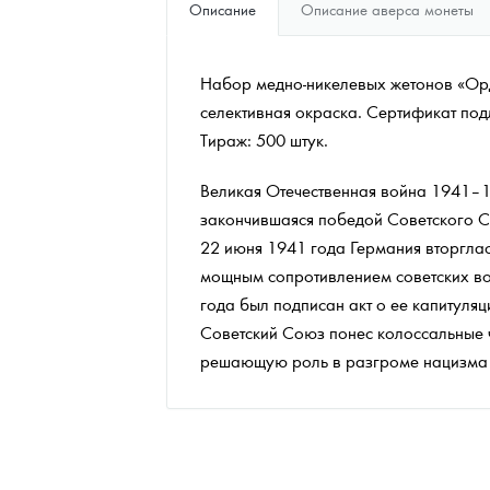
Описание
Описание аверса монеты
Наборы подарочных и коллекционных монет
Набор медно-никелевых жетонов «Орд
Монеты и жетоны из недрагоценных металлов
селективная окраска. Сертификат под
Книги по нумизматике
Тираж: 500 штук.
Великая Отечественная война 1941–19
закончившаяся победой Советского С
22 июня 1941 года Германия вторгла
мощным сопротивлением советских вой
года был подписан акт о ее капитуляц
Советский Союз понес колоссальные ч
решающую роль в разгроме нацизма в