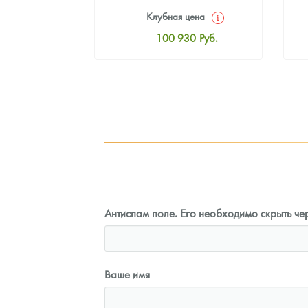
цена
Клубная цена
8
Руб.
100 930
Руб.
ная цена
Стандартная цена
3
Руб.
101 860
Руб.
ыкупа
Цена выкупа
оните
93 023
Руб.
Антиспам поле. Его необходимо скрыть чер
Ваше имя