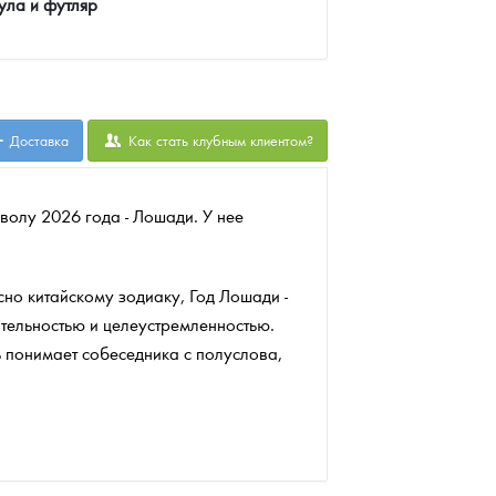
ула и футляр
Доставка
Как стать клубным клиентом?
волу 2026 года - Лошади. У нее
но китайскому зодиаку, Год Лошади -
ительностью и целеустремленностью.
 понимает собеседника с полуслова,