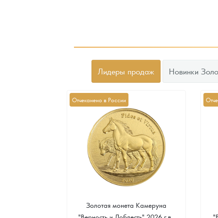
Лидеры продаж
Новинки Золо
Отчеканено в России
Отче
а Острова Св.
Золотая монета Камеруна
рс" 2024 г.в.,
"Верность и Доблесть" 2026 г.в.,
"