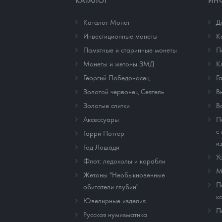
КАТАЛОГ
ИН
Каталог Монет
Д
Инвестиционные монеты
К
Памятные и старинные монеты
П
Монеты и жетоны ЗМД
К
Георгий Победоносец
Г
Золотой червонец Сеятель
В
Золотые слитки
В
Аксессуары
П
с
Гарри Поттер
и
Год Лошади
У
Флот: ледоколы и корабли
М
Жетоны "Необыкновенные
П
обитатели глубин"
к
Ювелирные изделия
П
Русская нумизматика