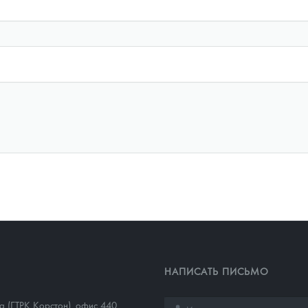
НАПИСАТЬ ПИСЬМО
1а (ГТРК Корстон), офис 440