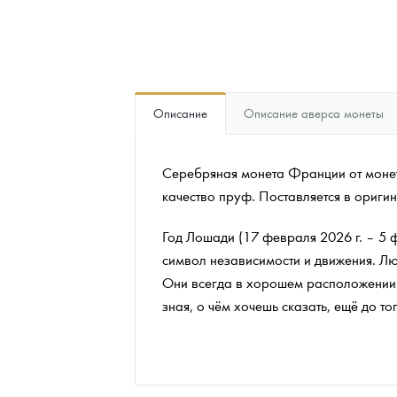
Наборы подарочных и коллекционных монет
Монеты и жетоны из недрагоценных металлов
Книги по нумизматике
Описание
Описание аверса монеты
Серебряная монета Франции от монет
качество пруф. Поставляется в ориги
Год Лошади (17 февраля 2026 г. – 5 
символ независимости и движения. Лю
Они всегда в хорошем расположении 
зная, о чём хочешь сказать, ещё до то