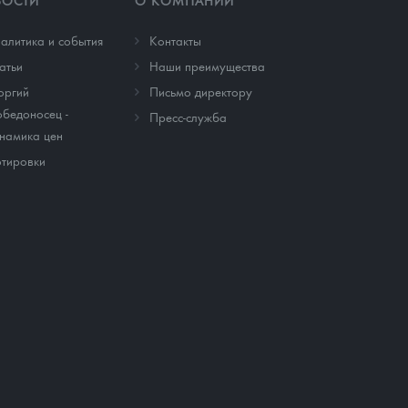
ВОСТИ
О КОМПАНИИ
алитика и события
Контакты
атьи
Наши преимущества
оргий
Письмо директору
бедоносец -
Пресс-служба
намика цен
тировки