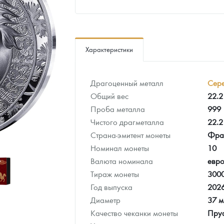
ра, платины на 2026 год
Характеристики
Драгоценный металл
Сер
Общий вес
22.2
Проба металла
999
Чистого драгметалла
22.2
Страна-эмитент монеты
Фра
Номинал монеты
10
Валюта номинала
евр
Тираж монеты
300
данных
Год выпуска
202
Диаметр
37 
Качество чеканки монеты
Пру