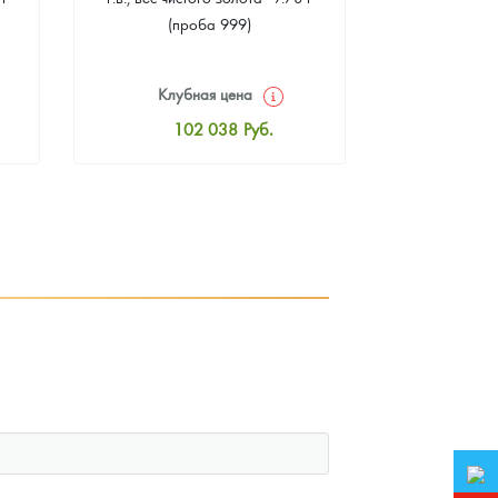
(проба 999)
г чистого зо
Клубная цена
Клуб
102 038
Руб.
10
Стандартная цена
Стан
102 486
Руб.
10
Цена выкупа
Ц
94 147
Руб.
9