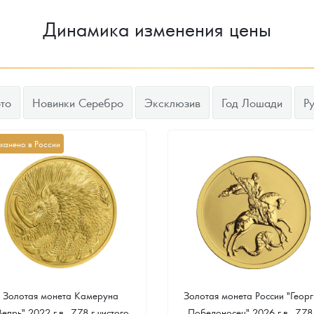
Динамика изменения цены
то
Новинки Серебро
Эксклюзив
Год Лошади
Р
канено в России
Золотая монета Камеруна
Золотая монета России "Георг
Вепрь" 2022 г.в., 7.78 г чистого
Победоносец" 2026 г.в., 7.78