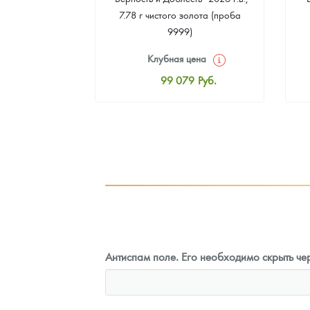
еребра (проба
7.78 г чистого золота (проба
9999)
цена
Клубная цена
3
Руб.
99 079
Руб.
ная цена
Стандартная цена
4
Руб.
99 527
Руб.
ыкупа
Цена выкупа
оните
93 251
Руб.
Антиспам поле. Его необходимо скрыть чер