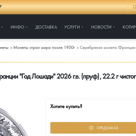
7
ИНФО
ДОСТАВКА
УСЛУГИ
НОВОСТИ
КОТИ
неты
Монеты стран мира после 1950г
Серебряная монета Франции "Г
нции "Год Лошади" 2026 г.в. (пруф), 22.2 г чисто
Хотите купить?
ПРЕДЗАКАЗ