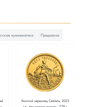
усская нумизматика
Предзаказ
ий
Золотой червонец Сеятель, 2023
Золотая 
 г
г.в., вес чистого золота - 7.78 г
"Филармонике