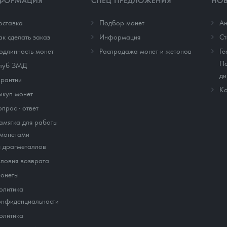
ФОРМАЦИЯ
СПЕЦ ПРЕДЛОЖЕНИЯ
НО
оставка
Подбор монет
Ан
ак сделать заказ
Информация
Cт
одлинность монет
Распродажа монет и жетонов
Ге
По
луб ЗМД
ди
арантии
Ко
ыкуп монет
опрос - ответ
амятка для работы
 монетами
з драгметаллов
словия возврата
онеты
олитика
онфиденциальности
олитика