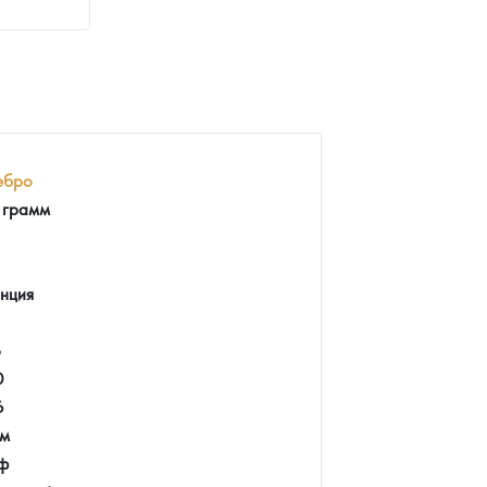
ебро
 грамм
нция
о
0
6
мм
ф