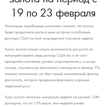
Новости
Монеты и жетоны ЗМД
Клуб ЗМД
Подбор монет
Иностранные
Памятные монеты России и СССР
19 по 23 февраля
Котировки
Георгий Победоносец
Гарантии
Информация
Аналитика и события
Монеты стран мира после 1950г
Монеты Царской России
Контакты
Золотой червонец Сеятель
Выкуп монет
Распродажа монет и жетонов
Cтатьи
Курс золота и серебра
Итоги 2025 года. Прогноз курсов золота, серебра, платины на
Некоторые зарубежные аналитики считают, что золото
2026 год
будет продолжать расти в цене на фоне ослабления
О нас
Золотые слитки
Вопрос - ответ
Георгий Победоносец - динамика цен
Лом выкуп
Выкуп серебряных монет
доллара США на этой сокращенной торговой неделе.
Аксессуары
Памятка для работы с монетами из драгметаллов
Скупка слитков
Наши преимущества
Рынок золота нашел новую возможность для роста на
минувшей неделе, ведь доллар США так и не смог
Гарри Поттер
Условия возврата
Письмо директору
преодолеть ключевые уровни сопротивления и, в конце
Год Лошади
Монеты
концов, опустился до трехлетнего минимума в пятницу. По
Пресс-служба
мнению аналитиков, это был самый значительный фактор
Флот: ледоколы и корабли
Политика конфиденциальности
для золота, которое продемонстрировало хороший
недельный рост.
Жетоны "Необыкновенные обитатели глубин"
Политика использования Cookies
Курс золота закончил минувшую неделю на уровне 1346
Ювелирные изделия
Положение по обработке и защите персональных данных
долларов, что на 1,5% выше, чем неделей ранее.