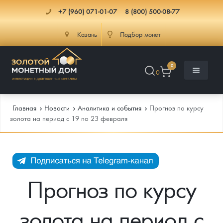
+7 (960) 071-01-07
8 (800) 500-08-77
Казань
Подбор монет
0
0
Главная
Новости
Аналитика и события
Прогноз по курсу
золота на период с 19 по 23 февраля
Каталог
Инфо
Каталог Монет
Прогноз по курсу
Доставка
Инвестиционные монеты
Как сделать заказ
золота на период с
Услуги
Памятные и старинные монеты
Подлинность монет
Монеты Россия и СССР