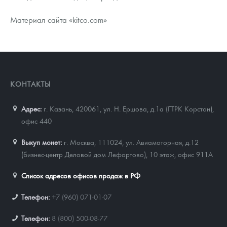
Материал сайта «kitco.com»
КОНТАКТЫ
Адрес:
г. Казань, 420061
,
ул. Н. Ершова, д.1а (ГТРК Корстон),
офис 440
Выкуп монет:
г. Москва, 111024, ул. Авиамоторная, д.12
(бизнес-центр Деловой дом Лефортово), 10 этаж, офис 911А
Список адресов офисов продаж в РФ
Телефон:
+7 (960) 071-01-07
Телефон:
8 (800) 500-08-77