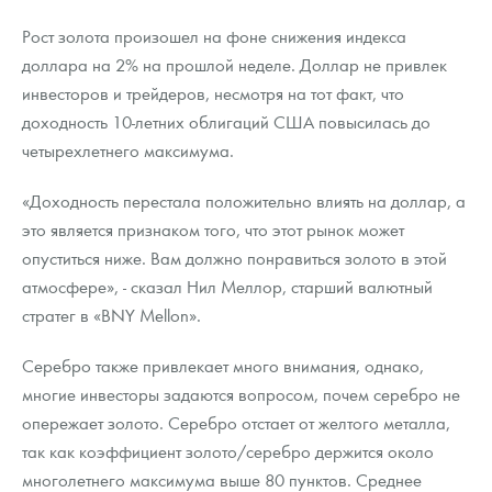
Русская нумизматика
Рост золота произошел на фоне снижения индекса
Золотая карманная галерея
доллара на 2% на прошлой неделе. Доллар не привлек
инвесторов и трейдеров, несмотря на тот факт, что
Наборы подарочных и коллекционных монет
доходность 10-летних облигаций США повысилась до
четырехлетнего максимума.
Монеты и жетоны из недрагоценных металлов
«Доходность перестала положительно влиять на доллар, а
Книги по нумизматике
это является признаком того, что этот рынок может
опуститься ниже. Вам должно понравиться золото в этой
атмосфере», - сказал Нил Меллор, старший валютный
стратег в «BNY Mellon».
Серебро также привлекает много внимания, однако,
многие инвесторы задаются вопросом, почем серебро не
опережает золото. Серебро отстает от желтого металла,
так как коэффициент золото/серебро держится около
многолетнего максимума выше 80 пунктов. Среднее