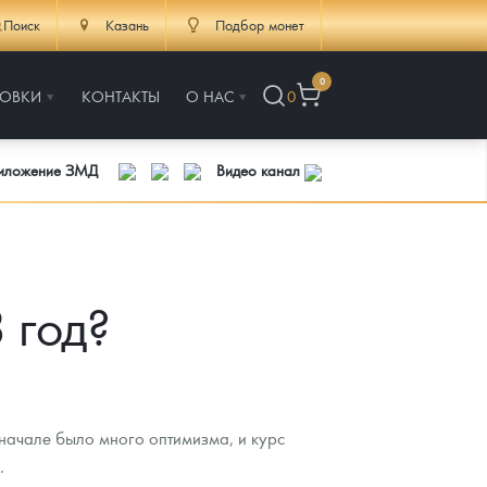
Поиск
Казань
Подбор монет
0
РОВКИ
КОНТАКТЫ
О НАС
0
риложение ЗМД
Видео канал
 год?
начале было много оптимизма, и курс
.