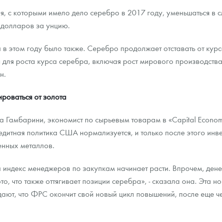
вия, с которыми имело дело серебро в 2017 году, уменьшаться в
 долларов за унцию.
и в этом году было также. Серебро продолжает отставать от курс
для роста курса серебра, включая рост мирового производства
н.
ироваться от золота
 Гамбарини, экономист по сырьевым товарам в «Capital Economic
едитная политика США нормализуется, и только после этого инв
енных металлов.
а индекс менеджеров по закупкам начинает расти. Впрочем, ден
, что также оттягивает позиции серебра», - сказала она. Эта н
идают, что ФРС окончит свой новый цикл повышений, после еще 