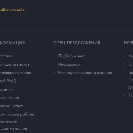
ss@zoloto-md.ru
ФОРМАЦИЯ
СПЕЦ ПРЕДЛОЖЕНИЯ
НО
оставка
Подбор монет
Ан
ак сделать заказ
Информация
Cт
одлинность монет
Распродажа монет и жетонов
Ге
По
луб ЗМД
ди
арантии
Ко
ыкуп монет
опрос - ответ
амятка для работы
 монетами
з драгметаллов