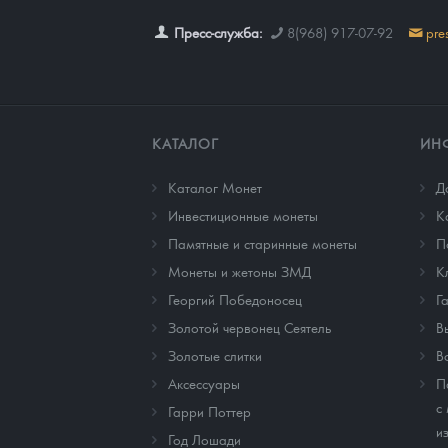
Пресс-служба:
8(968) 917-07-92
pre
КАТАЛОГ
ИН
Каталог Монет
Д
Инвестиционные монеты
К
Памятные и старинные монеты
П
Монеты и жетоны ЗМД
К
Георгий Победоносец
Г
Золотой червонец Сеятель
В
Золотые слитки
В
Аксессуары
П
с
Гарри Поттер
и
Год Лошади