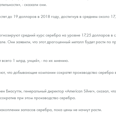
ильности», - сказали они.
тет до 19 долларов в 2018 году, достигнув в среднем около 1
гнозируют средний курс серебра на уровне 17,25 долларов в 
тале. Они заявили, что этот драгоценный металл будет расти п
сего 1 млрд. унций», - по их мнению.
ают, что добывающие компании сократят производство серебра 
ен Биасутти, генеральный директор «American Silver», сказал, ч
сократив при этом производство серебра.
накоплении запасов серебра, пока цены не начнут расти.