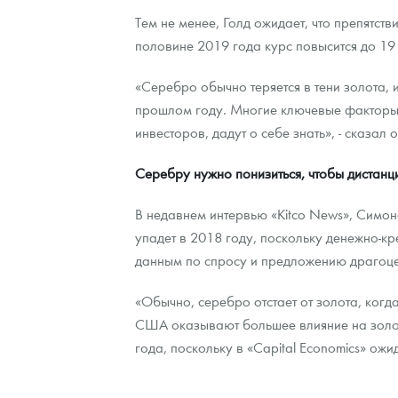
Тем не менее, Голд ожидает, что препятст
половине 2019 года курс повысится до 19
«Серебро обычно теряется в тени золота, 
прошлом году. Многие ключевые факторы 
инвесторов, дадут о себе знать», - сказал о
Серебру нужно понизиться, чтобы дистанц
В недавнем интервью «Kitco News», Симона
упадет в 2018 году, поскольку денежно-кр
данным по спросу и предложению драгоц
«Обычно, серебро отстает от золота, когд
США оказывают большее влияние на золото
года, поскольку в «Capital Economics» ож