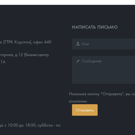
НАПИСАТЬ ПИСЬМО
1а (ГТРК Корстон), офис 440
торная, д.12 (бизнес-центр
11А
Нажимая кнопку "Отправить", вы 
компании.
Отправить
ца с 10:00 до 18:00, суббота - по