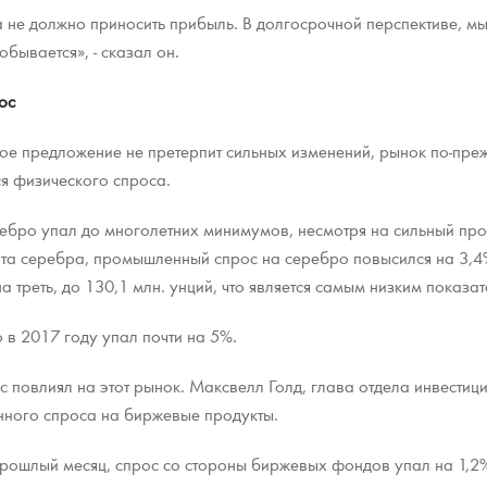
а не должно приносить прибыль. В долгосрочной перспективе, 
бывается», - сказал он.
ос
вое предложение не претерпит сильных изменений, рынок по-пре
ся физического спроса.
ребро упал до многолетних минимумов, несмотря на сильный пр
та серебра, промышленный спрос на серебро повысился на 3,4%,
а треть, до 130,1 млн. унций, что является самым низким показа
в 2017 году упал почти на 5%.
повлиял на этот рынок. Максвелл Голд, глава отдела инвестицион
онного спроса на биржевые продукты.
ошлый месяц, спрос со стороны биржевых фондов упал на 1,2% з