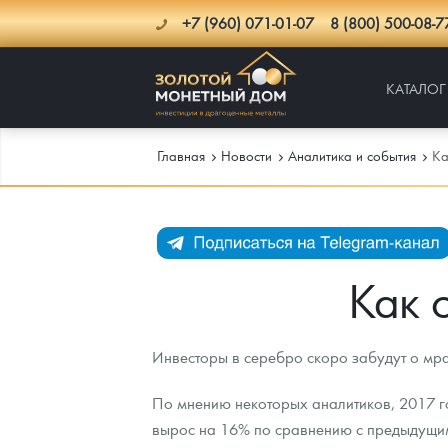
+7 (960) 071-01-07
8 (800) 500-08-7
КАТАЛОГ
Главная
Новости
Аналитика и события
Ка
Каталог
Инфо
Каталог Монет
Как 
Доставка
Инвестиционные монеты
Как сделать заказ
Инвесторы в серебро скоро забудут о мра
Услуги
Памятные и старинные монеты
Подлинность монет
Монеты Россия и СССР
По мнению некоторых аналитиков, 2017 го
Новости
Монеты и жетоны ЗМД
Клуб ЗМД
Подбор монет
Иностранные
Памятные монеты России и СССР
вырос на 16% по сравнению с предыдущим
Котировки
Георгий Победоносец
Гарантии
Информация
Аналитика и события
Монеты стран мира после 1950г
Монеты Царской России