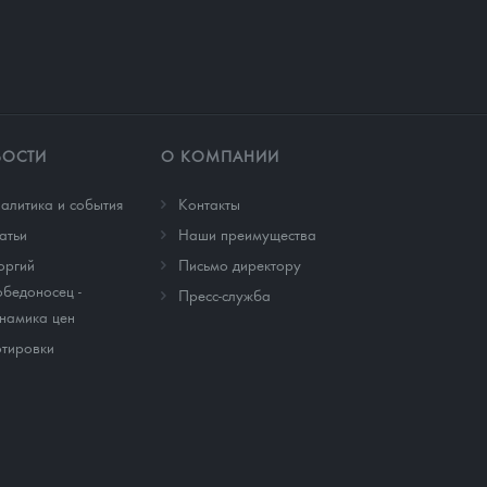
ВОСТИ
О КОМПАНИИ
алитика и события
Контакты
атьи
Наши преимущества
оргий
Письмо директору
бедоносец -
Пресс-служба
намика цен
тировки