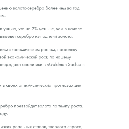
ению золото-серебро более чем за год.
ам.
в унцию, что на 2% меньше, чем в начале
ыведет серебро из-под тени золота.
овым экономическим ростом, поскольку
вой экономический рост, по нашему
 утверждают аналитики в «Goldman Sachs» в
и в своих оптимистических прогнозах для
серебро превзойдет золото по темпу роста.
оду.
изких реальных ставок, твердого спроса,