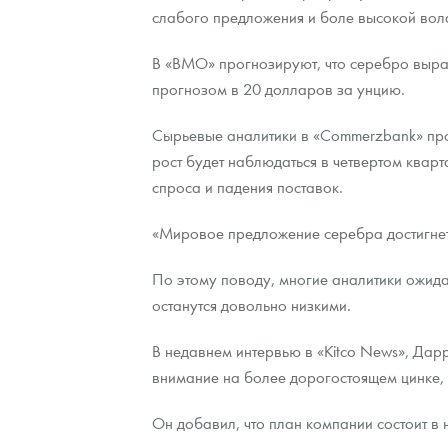
слабого предложения и боле высокой волат
Наборы подарочных и коллекционных монет
В «BMO» прогнозируют, что серебро вырас
Монеты и жетоны из недрагоценных металлов
прогнозом в 20 долларов за унцию.
Книги по нумизматике
Сырьевые аналитики в «Commerzbank» про
рост будет наблюдаться в четвертом квар
спроса и падения поставок.
«Мировое предложение серебра достигнет в
По этому поводу, многие аналитики ожид
останутся довольно низкими.
В недавнем интервью в «Kitco News», Дарр
внимание на более дорогостоящем цинке, 
Он добавил, что план компании состоит в 