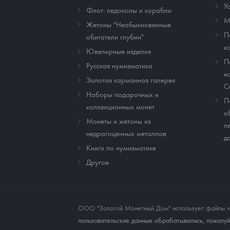
У
Флот: ледоколы и корабли
М
Жетоны "Необыкновенные
П
обитатели глубин"
к
Ювелирные изделия
П
Русская нумизматика
и
Золотая карманная галерея
C
Наборы подарочных и
П
коллекционных монет
о
Монеты и жетоны из
п
недрагоценных металлов
д
Книги по нумизматике
Другое
ООО "Золотой Монетный Дом" использует файлы «co
пользовательские данные обрабатывались, пожалуйс