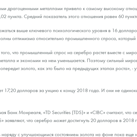
ими драгоценными металлами привело к самому высокому отнош
ра, платины на 2026 год
,02 пункта. Средний показатель этого отношения равен 60 пункт
ержаться выше ключевого психологического уровня в 16 долларо
полны оптимизма относительно промышленного спроса, который в
 того, что промышленный спрос на серебро растет вместе с мир
металла и экономии на нем уменьшается. Поэтому сильный миро
 опередит золото, как это было на предыдущих этапах роста», -
ет 17,20 долларов за унцию к концу 2018 года. И они не одинок
данных
ая Банк Монреаля, «TD Securities (TDS)» и «CIBC» считают, что 
S» заявляют, что серебро может достигнуть 20 долларов в 2018 г
 наряду с улучшающимся состоянием золота на фоне пока еще н