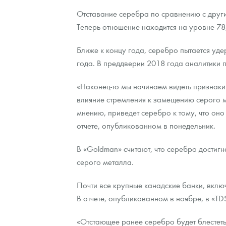
Отставание серебра по сравнению с друг
Контакты
Золотой червонец Сеятель
Выкуп монет
Распродажа монет и жетонов
Cтатьи
Курс золота и серебра
Итоги 2025 года. Прогноз курсов золота, сереб
Теперь отношение находится на уровне 78
О нас
Золотые слитки
Вопрос - ответ
Георгий Победоносец - динамика цен
Лом выкуп
Выкуп серебряных монет
Ближе к концу года, серебро пытается уд
года. В преддверии 2018 года аналитики 
Аксессуары
Памятка для работы с монетами из драгметаллов
Скупка слитков
Наши преимущества
«Наконец-то мы начинаем видеть признаки
Гарри Поттер
Условия возврата
Письмо директору
влияние стремления к замещению серого 
Год Лошади
Монеты
мнению, приведет серебро к тому, что оно
Пресс-служба
отчете, опубликованном в понедельник.
Флот: ледоколы и корабли
Политика конфиденциальности
В «Goldman» считают, что серебро достигн
Жетоны "Необыкновенные обитатели глубин"
Политика использования Cookies
серого металла.
Ювелирные изделия
Положение по обработке и защите персональных 
Почти все крупные канадские банки, включ
В отчете, опубликованном в ноябре, в «TD
Русская нумизматика
«Отстающее ранее серебро будет блестеть
Золотая карманная галерея