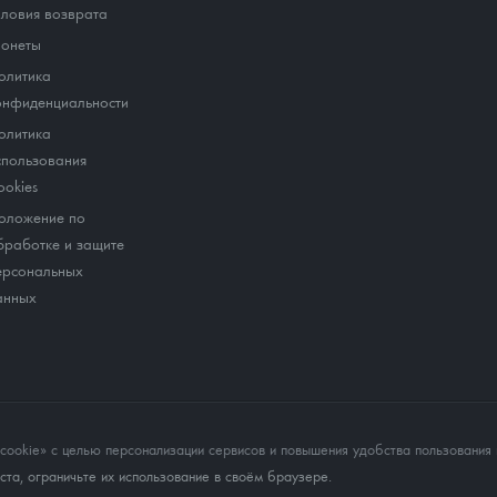
словия возврата
онеты
олитика
онфиденциальности
олитика
спользования
ookies
оложение по
бработке и защите
ерсональных
анных
okie» с целью персонализации сервисов и повышения удобства пользования 
та, ограничьте их использование в своём браузере.