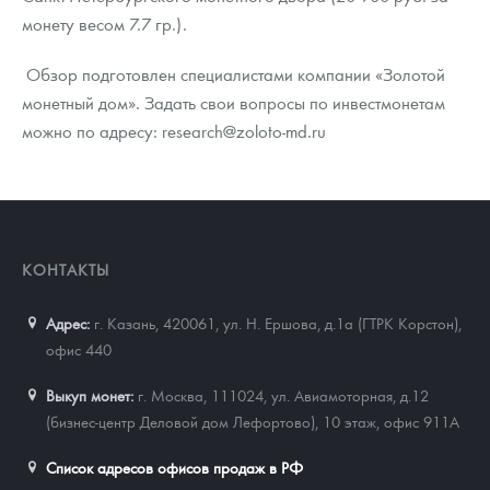
монету весом 7.7 гр.).
Обзор подготовлен специалистами компании «Золотой
монетный дом». Задать свои вопросы по инвестмонетам
можно по адресу: research@zoloto-md.ru
КОНТАКТЫ
Адрес:
г. Казань, 420061
,
ул. Н. Ершова, д.1а (ГТРК Корстон),
офис 440
Выкуп монет:
г. Москва, 111024, ул. Авиамоторная, д.12
(бизнес-центр Деловой дом Лефортово), 10 этаж, офис 911А
Список адресов офисов продаж в РФ