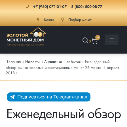
+7 (960) 071-01-07
8 (800) 500-08-77
Казань
Подбор монет
0
0
Главная
Новости
Аналитика и события
Еженедельный
обзор рынка золотых инвестиционных монет 26 марта -1 апреля
2018 г.
Каталог
Инфо
Каталог Монет
Доставка
Инвестиционные монеты
Как сделать заказ
Еженедельный обзор
Услуги
Памятные и старинные монеты
Подлинность монет
Монеты Россия и СССР