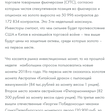
торговле товарными фьючерсами (CFTC), согласно
Русская нумизматика
которым чистая спекулятивная позиция во фьючерсах и
Золотая карманная галерея
опционах на золото выросла на 50 996 контрактов до
172 834 контрактов. Это 5-ти недельный максимум.
Наборы подарочных и коллекционных монет
Инвесторы считают, что чем сильнее будет противостояние
США и Китая в начавшейся торговой войне – тем выше
Монеты и жетоны из недрагоценных металлов
будут цены на защитные активы, среди которых золото –
Книги по нумизматике
на первом месте.
Что касается рынка инвестиционных монет, то на прошлой
неделе наибольшим спросом пользовались новые
монеты 2018-го года. На первом месте оказалась золотая
монета Австралии «Китайский дракон с пылающей
жемчужиной» (84 тыс.рублей за монету весом 1 унция).
Второе место заняли австрийские «Филармоникеры» (82
500 рублей за монету весом одна унция). На третье место
вышли отечественные «Георгии Победоносцы» чеканки
Санкт-Петербургского монетного двора (20 900 руб. за