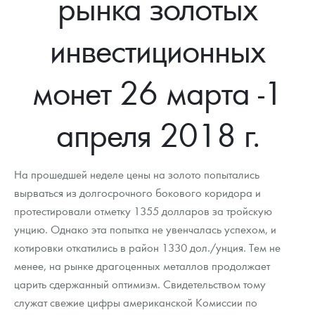
рынка золотых
Новости
Монеты и жетоны ЗМД
Клуб ЗМД
Подбор монет
Иностранные
Памятные монеты России и СССР
инвестиционных
Котировки
Георгий Победоносец
Гарантии
Информация
Аналитика и события
Монеты стран мира после 1950г
Монеты Царской России
Контакты
Золотой червонец Сеятель
Выкуп монет
Распродажа монет и жетонов
Cтатьи
Курс золота и серебра
Итоги 2025 года. Прогноз курсов золота, серебра, платины на
монет 26 марта -1
2026 год
О нас
Золотые слитки
Вопрос - ответ
Георгий Победоносец - динамика цен
Лом выкуп
Выкуп серебряных монет
апреля 2018 г.
Аксессуары
Памятка для работы с монетами из драгметаллов
Скупка слитков
Наши преимущества
Гарри Поттер
Условия возврата
Письмо директору
На прошедшей неделе цены на золото попытались
вырваться из долгосрочного бокового коридора и
Год Лошади
Монеты
Пресс-служба
протестировали отметку 1355 долларов за тройскую
унцию. Однако эта попытка не увенчалась успехом, и
Флот: ледоколы и корабли
Политика конфиденциальности
котировки откатились в район 1330 дол./унция. Тем не
Жетоны "Необыкновенные обитатели глубин"
Политика использования Cookies
менее, на рынке драгоценных металлов продолжает
царить сдержанный оптимизм. Свидетельством тому
Ювелирные изделия
Положение по обработке и защите персональных данных
служат свежие цифры американской Комиссии по