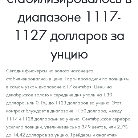
Новости
Монеты и жетоны ЗМД
Клуб ЗМД
Подбор монет
Иностранные
Памятные монеты России и СССР
диапазоне 1117-
Котировки
Георгий Победоносец
Гарантии
Информация
Аналитика и события
Монеты стран мира после 1950г
Монеты Царской России
1127 долларов за
Контакты
Золотой червонец Сеятель
Выкуп монет
Распродажа монет и жетонов
Cтатьи
Курс золота и серебра
Итоги 2025 года. Прогноз курсов золота, серебра, платины на
2026 год
О нас
Золотые слитки
Вопрос - ответ
Георгий Победоносец - динамика цен
Лом выкуп
Выкуп серебряных монет
унцию
Аксессуары
Памятка для работы с монетами из драгметаллов
Скупка слитков
Наши преимущества
Сегодня фьючерсы на золото наконец-то
Гарри Поттер
Условия возврата
Письмо директору
стабилизировались в цене. Торги проходили по позициям
в самом узком диапазоне с 17 сентября. Цены на
Год Лошади
Монеты
Пресс-служба
декабрьское золото к середине дня упали на 1,30
Флот: ледоколы и корабли
Политика конфиденциальности
доллара, или 0,1%, до 1123 долларов за унцию. Этот
контракт блуждает в диапазоне 11,50 доллара, между
Жетоны "Необыкновенные обитатели глубин"
Политика использования Cookies
1117 и 1128 долларами за унцию. Сентябрьское серебро
усилило позиции, увеличившись на 37,9 центов, или 2,7%,
Ювелирные изделия
Положение по обработке и защите персональных данных
до 14,42 долларов за унцию. Трейдеры и аналитики