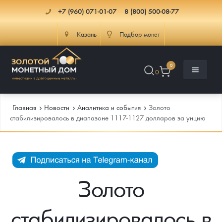
+7 (960) 071-01-07
8 (800) 500-08-77
Казань
Подбор монет
0
0
Главная
Новости
Аналитика и события
Золото
стабилизировалось в диапазоне 1117-1127 долларов за унцию
Каталог
Инфо
Каталог Монет
Золото
Доставка
Инвестиционные монеты
Как сделать заказ
стабилизировалось в
Услуги
Памятные и старинные монеты
Подлинность монет
Монеты Россия и СССР