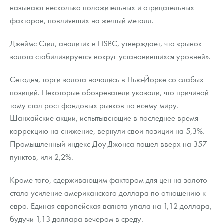
Русская нумизматика
называют несколько положительных и отрицательных
факторов, повлиявших на желтый металл.
Золотая карманная галерея
Джеймс Стил, аналитик в HSBC, утверждает, что «рынок
Наборы подарочных и коллекционных монет
золота стабилизируется вокруг установившихся уровней».
Монеты и жетоны из недрагоценных металлов
Сегодня, торги золота начались в Нью-Йорке со слабых
позиций. Некоторые обозреватели указали, что причиной
Книги по нумизматике
тому стал рост фондовых рынков по всему миру.
Шанхайские акции, испытывающие в последнее время
коррекцию на снижение, вернули свои позиции на 5,3%.
Промышленный индекс Доу-Джонса пошел вверх на 357
пунктов, или 2,2%.
Кроме того, сдерживающим фактором для цен на золото
стало усиление американского доллара по отношению к
евро. Единая европейская валюта упала на 1,12 доллара,
будучи 1,13 доллара вечером в среду.