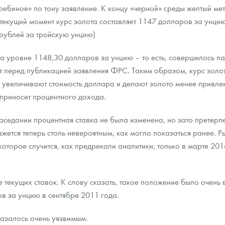
ебиное» по тону заявление. К концу «черной» среды желтый ме
а текущий момент курс золота составляет 1147 долларов за унц
ра, платины на 2026 год
 рублей за тройскую унцию)
на уровне 1148,30 долларов за унцию – то есть, совершилось па
т перед публикацией заявления ФРС. Таким образом, курс золо
 увеличивают стоимость доллара и делают золото менее привлек
 приносит процентного дохода.
седании процентная ставка не была изменена, но зато претерпе
ажется теперь столь невероятным, как могло показаться ранее. 
оторое случится, как предрекали аналитики, только в марте 20
данных
 текущих ставок. К слову сказать, такое положение было очень 
в за унцию в сентябре 2011 года.
казалось очень уязвимым.