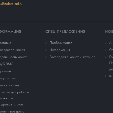
ss@zoloto-md.ru
ФОРМАЦИЯ
СПЕЦ ПРЕДЛОЖЕНИЯ
НО
оставка
Подбор монет
Ан
ак сделать заказ
Информация
Cт
одлинность монет
Распродажа монет и жетонов
Ге
По
луб ЗМД
ди
арантии
Ко
ыкуп монет
опрос - ответ
амятка для работы
 монетами
з драгметаллов
словия возврата