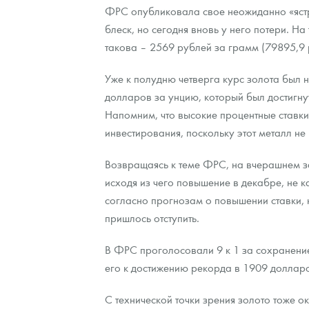
ФРС опубликовала свое неожиданно «ястр
блеск, но сегодня вновь у него потери. Н
Контакты
Золотой червонец Сеятель
Выкуп монет
Распродажа монет и жетонов
Cтатьи
Курс золота и серебра
Итоги 2025 года. Прогноз курсов золота, сереб
такова – 2569 рублей за грамм (79895,9
О нас
Золотые слитки
Вопрос - ответ
Георгий Победоносец - динамика цен
Лом выкуп
Выкуп серебряных монет
Уже к полудню четверга курс золота был 
Аксессуары
Памятка для работы с монетами из драгметаллов
Скупка слитков
Наши преимущества
долларов за унцию, который был достигну
Напомним, что высокие процентные ставки
Гарри Поттер
Условия возврата
Письмо директору
инвестирования, поскольку этот металл не
Год Лошади
Монеты
Пресс-служба
Возвращаясь к теме ФРС, на вчерашнем за
исходя из чего повышение в декабре, не к
Флот: ледоколы и корабли
Политика конфиденциальности
согласно прогнозам о повышении ставки, к
Жетоны "Необыкновенные обитатели глубин"
Политика использования Cookies
пришлось отступить.
Ювелирные изделия
Положение по обработке и защите персональных 
В ФРС проголосовали 9 к 1 за сохранение
его к достижению рекорда в 1909 долларо
Русская нумизматика
С технической точки зрения золото тоже о
Золотая карманная галерея