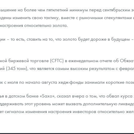
ышение на более чем пятилетний минимум перед сентябрьским з
дены изменить свою тактику, вместе с рыночными спекулянтам
настроения относительно золота.
 – то есть, ставить на то, что золото будет дороже в будущем –
ой биржевой торговле (CFTC) в еженедельном отчете об Обязат
ий (345 тонн), что является самым высоким результатом с февра
ак с июля по начало августа хедж-фонды занимали короткие поз
ья в датском банке «Saxo», сказал вчера о том, что обвал курса
ддерживать этот уровень может вызвать дополнительную ликвид
т сигналом изменения настроения инвесторов относительно жел