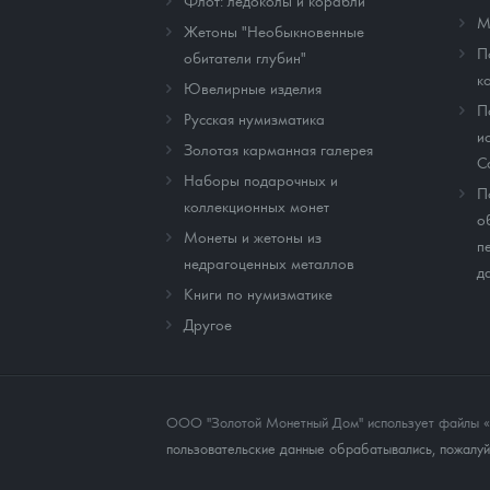
Флот: ледоколы и корабли
М
Жетоны "Необыкновенные
П
обитатели глубин"
к
Ювелирные изделия
П
Русская нумизматика
и
Золотая карманная галерея
C
Наборы подарочных и
П
коллекционных монет
о
Монеты и жетоны из
п
недрагоценных металлов
д
Книги по нумизматике
Другое
ООО "Золотой Монетный Дом" использует файлы «co
пользовательские данные обрабатывались, пожалуйс