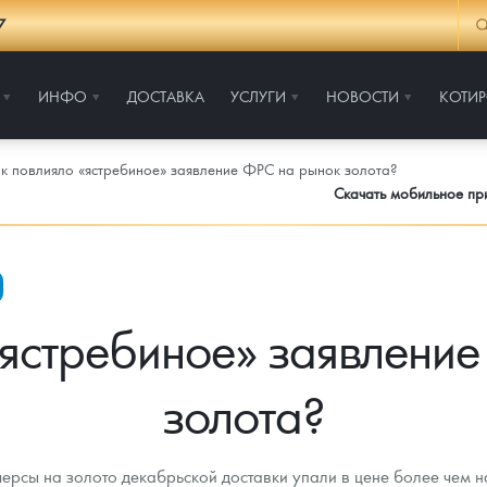
7
ИНФО
ДОСТАВКА
УСЛУГИ
НОВОСТИ
КОТИ
к повлияло «ястребиное» заявление ФРС на рынок золота?
Скачать мобильное п
«ястребиное» заявлени
золота?
сы на золото декабрьской доставки упали в цене более чем на