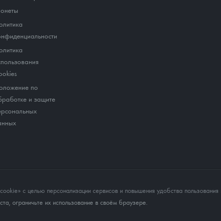
онеты
олитика
онфиденциальности
олитика
спользования
ookies
оложение по
бработке и защите
ерсональных
анных
okie» с целью персонализации сервисов и повышения удобства пользования 
та, ограничьте их использование в своём браузере.