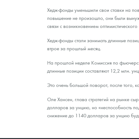
Хедж-фонды уменьшили свои ставки на пов
Наборы подарочных и коллекционных монет
повышение не произошло, они были вынуж
Монеты и жетоны из недрагоценных металлов
связи с возникновением оптимистического 
Книги по нумизматике
Хедж-фонды стали занимать длинные позиции
втрое за прошлый месяц.
На прошлой неделе Комиссия по фьючерсн
длинные позиции составляют 12,2 млн. унц
Это очень большой поворот, после того, к
Оле Хансен, глава стратегий на рынке сыр
долларов за унцию, но «неспособность по
снижение до 1140 долларов за унцию буде