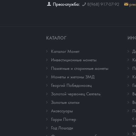
Пресс-служба:
8(968) 917-07-92
pre
КАТАЛОГ
ИН
Каталог Монет
Д
Инвестиционные монеты
К
Памятные и старинные монеты
П
Монеты и жетоны ЗМД
К
Георгий Победоносец
Г
Золотой червонец Сеятель
В
Золотые слитки
В
Аксессуары
П
с
Гарри Поттер
и
Год Лошади
У