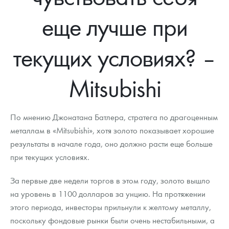
Новости
Монеты и жетоны ЗМД
Клуб ЗМД
Подбор монет
Иностранные
Памятные монеты России и СССР
еще лучше при
Котировки
Георгий Победоносец
Гарантии
Информация
Аналитика и события
Монеты стран мира после 1950г
Монеты Царской России
текущих условиях? –
Контакты
Золотой червонец Сеятель
Выкуп монет
Распродажа монет и жетонов
Cтатьи
Курс золота и серебра
Итоги 2025 года. Прогноз курсов золота, серебра, платины на
2026 год
О нас
Золотые слитки
Вопрос - ответ
Георгий Победоносец - динамика цен
Лом выкуп
Выкуп серебряных монет
Mitsubishi
Аксессуары
Памятка для работы с монетами из драгметаллов
Скупка слитков
Наши преимущества
По мнению Джонатана Батлера, стратега по драгоценным
Гарри Поттер
Условия возврата
Письмо директору
металлам в «Mitsubishi», хотя золото показывает хорошие
результаты в начале года, оно должно расти еще больше
Год Лошади
Монеты
Пресс-служба
при текущих условиях.
Флот: ледоколы и корабли
Политика конфиденциальности
За первые две недели торгов в этом году, золото вышло
Жетоны "Необыкновенные обитатели глубин"
Политика использования Cookies
на уровень в 1100 долларов за унцию. На протяжении
этого периода, инвесторы прильнули к желтому металлу,
Ювелирные изделия
Положение по обработке и защите персональных данных
поскольку фондовые рынки были очень нестабильными, а