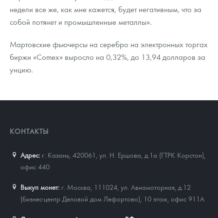
недели все же, как мне кажется, будет негативным, что за
собой потянет и промышленные металлы».
Мартовские фьючерсы на серебро на электронных торгах
биржи «Comex» выросло на 0,32%, до 13,94 долларов за
унцию.
КОНТАКТЫ
Адрес:
г. Казань, 420061
,
ул. Н. Ершова, д.1а (ГТРК Корстон),
офис 440
Выкуп монет:
г. Москва, 111024, ул. Авиамоторная, д.12
(бизнес-центр Деловой дом Лефортово), 10 этаж, офис 911А