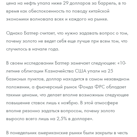
цена на нефть упала ниже 29 долларов за баррель, в то
Русская нумизматика
время как обеспокоенность по поводу китайской
Золотая карманная галерея
экономики волновала всех и каждого на рынке.
Наборы подарочных и коллекционных монет
Однако Батлер считает, что нужно задавать вопрос о том,
почему золото не ведет себя еще лучше при всем том, что
Монеты и жетоны из недрагоценных металлов
случилось в начале года.
Книги по нумизматике
В своем исследовании Батлер замечает следующее: «10-
летние облигации Казначейства США упали на 25
базисных пунктов, доллар находится в самом незавидном
положении, а фьючерсный рынок Фонда ФРС обладает
такими ценами, что делает вполне возможным следующее
повышение ставок лишь к ноябрю. В этой атмосфере
вполне резонно задаться вопросом, почему золото
выросло всего лишь на 2,5% в долларе».
В понедельник американские рынки были закрыты в честь