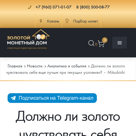
+7 (960) 071-01-07
8 (800) 500-08-77
Казань
Подбор монет
0
0
Главная
Новости
Аналитика и события
Должно ли золото
чувствовать себя еще лучше при текущих условиях? – Mitsubishi
Каталог
Инфо
Каталог Монет
Должно ли золото
Доставка
Инвестиционные монеты
Как сделать заказ
чувствовать себя
Услуги
Памятные и старинные монеты
Подлинность монет
Монеты Россия и СССР