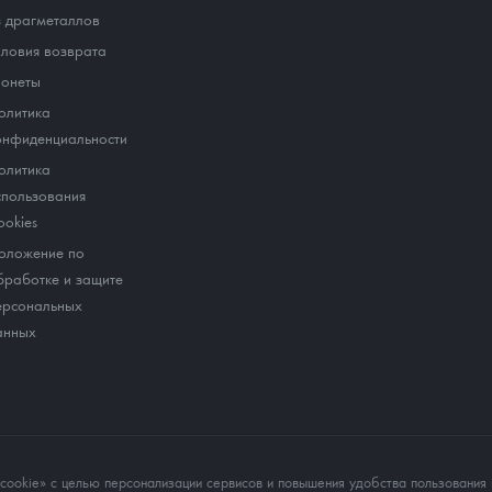
з драгметаллов
словия возврата
онеты
олитика
онфиденциальности
олитика
спользования
ookies
оложение по
бработке и защите
ерсональных
анных
okie» с целью персонализации сервисов и повышения удобства пользования 