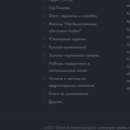
и
Год Лошади
У
Флот: ледоколы и корабли
М
Жетоны "Необыкновенные
П
обитатели глубин"
к
Ювелирные изделия
П
Русская нумизматика
и
Золотая карманная галерея
C
Наборы подарочных и
П
коллекционных монет
о
Монеты и жетоны из
п
недрагоценных металлов
д
Книги по нумизматике
Другое
ООО "Золотой Монетный Дом" использует файлы «co