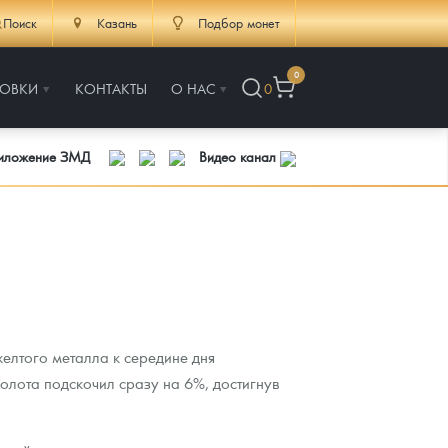
Поиск
Казань
Подбор монет
0
РОВКИ
КОНТАКТЫ
О НАС
0
риложение ЗМД
Видео канал
желтого металла к середине дня
лота подскочил сразу на 6%, достигнув