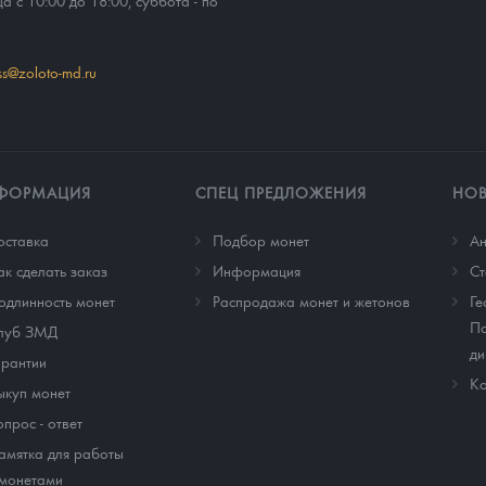
ца с 10:00 до 18:00, суббота - по
ss@zoloto-md.ru
ФОРМАЦИЯ
СПЕЦ ПРЕДЛОЖЕНИЯ
НО
оставка
Подбор монет
Ан
ак сделать заказ
Информация
Cт
одлинность монет
Распродажа монет и жетонов
Ге
По
луб ЗМД
ди
арантии
Ко
ыкуп монет
опрос - ответ
амятка для работы
 монетами