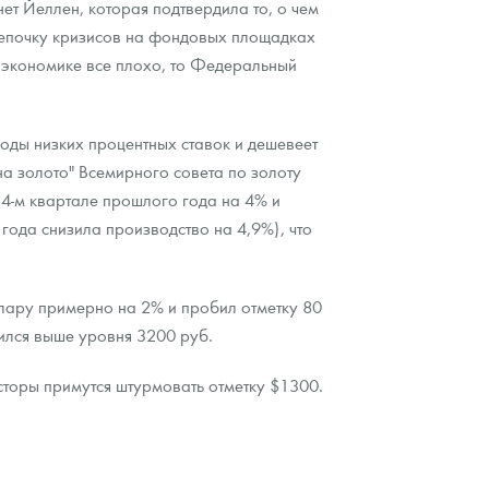
т Йеллен, которая подтвердила то, о чем
цепочку кризисов на фондовых площадках
й экономике все плохо, то Федеральный
оды низких процентных ставок и дешевеет
на золото" Всемирного совета по золоту
в 4-м квартале прошлого года на 4% и
года снизила производство на 4,9%), что
ллару примерно на 2% и пробил отметку 80
ился выше уровня 3200 руб.
сторы примутся штурмовать отметку $1300.