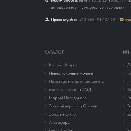
Режим работы:
пн-чт с 10:00 до 18:30, пятни
договоренности, воскресенье - выходной.
Пресс-служба:
8(968) 917-07-92
pre
КАТАЛОГ
ИН
Каталог Монет
Д
Инвестиционные монеты
К
Памятные и старинные монеты
П
Монеты и жетоны ЗМД
К
Георгий Победоносец
Г
Золотой червонец Сеятель
В
Золотые слитки
В
Аксессуары
П
с
Гарри Поттер