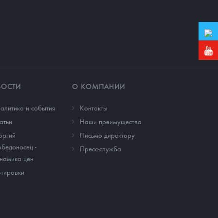
ВОСТИ
О КОМПАНИИ
алитика и события
Контакты
атьи
Наши преимущества
оргий
Письмо директору
бедоносец -
Пресс-служба
намика цен
тировки