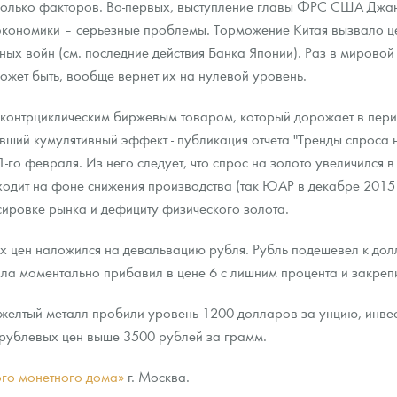
колько факторов. Во-первых, выступление главы ФРС США Джане
 экономики – серьезные проблемы. Торможение Китая вызвало 
ра, платины на 2026 год
ых войн (см. последние действия Банка Японии). Раз в мирово
может быть, вообще вернет их на нулевой уровень.
я контрциклическим биржевым товаром, который дорожает в пери
вший кумулятивный эффект - публикация отчета "Тренды спроса 
1-го февраля. Из него следует, что спрос на золото увеличился 
сходит на фоне снижения производства (так ЮАР в декабре 2015 
ировке рынка и дефициту физического золота.
вых цен наложился на девальвацию рубля. Рубль подешевел к до
лла моментально прибавил в цене 6 с лишним процента и закреп
а желтый металл пробили уровень 1200 долларов за унцию, инве
данных
 рублевых цен выше 3500 рублей за грамм.
ого монетного дома»
г. Москва.