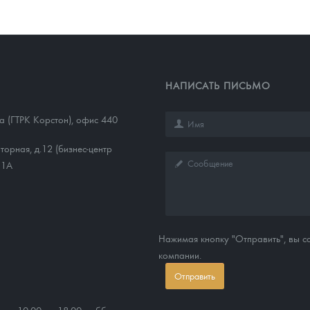
НАПИСАТЬ ПИСЬМО
1а (ГТРК Корстон), офис 440
торная, д.12 (бизнес-центр
11А
Нажимая кнопку "Отправить", вы 
компании.
Отправить