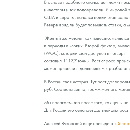
В основе подобного скачка цен лежит нес
инвесторы и так подозревали. У мировой
Контакты
Золотой червонец Сеятель
Выкуп монет
Распродажа монет и жетонов
Cтатьи
Курс золота и серебра
Итоги 2025 года. Прогноз курсов золота, сереб
США и Европы, начался новый этап валютн
Резерв вряд ли будет повышать ставки, а 
О нас
Золотые слитки
Вопрос - ответ
Георгий Победоносец - динамика цен
Лом выкуп
Выкуп серебряных монет
Желтый же металл, как известно, являетс
Аксессуары
Памятка для работы с монетами из драгметаллов
Скупка слитков
Наши преимущества
в периоды высоких. Второй фактор, вызва
Гарри Поттер
Условия возврата
Письмо директору
(WGC), который стал доступен в четверг 1
составил 1117,7 тонны. Рост спроса прои
Год Лошади
Монеты
Пресс-служба
может привести в дальнейшем к разбаланс
Флот: ледоколы и корабли
Политика конфиденциальности
В России своя история. Тут рост долларо
руб. Соответственно, грамм желтого мета
Жетоны "Необыкновенные обитатели глубин"
Политика использования Cookies
Мы полагаем, что после того, как цены н
Ювелирные изделия
Положение по обработке и защите персональных 
Для России это означает дальнейших рост
Русская нумизматика
Алексей Вязовский вице-президент
«Золот
Золотая карманная галерея