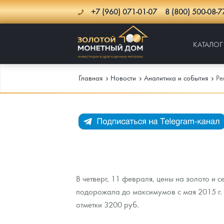
+7 (960) 071-01-07
8 (800) 500-08-7
КАТАЛОГ
Главная
Новости
Аналитика и события
Ре
Каталог
Инфо
Каталог Монет
Доставка
Инвестиционные монеты
Как сделать заказ
В четверг, 11 февраля, цены на золото и 
Услуги
Памятные и старинные монеты
Подлинность монет
Монеты Россия и СССР
подорожала до максимумов с мая 2015 г. 
Новости
Монеты и жетоны ЗМД
Клуб ЗМД
Подбор монет
Иностранные
Памятные монеты России и СССР
отметки 3200 руб.
Котировки
Георгий Победоносец
Гарантии
Информация
Аналитика и события
Монеты стран мира после 1950г
Монеты Царской России