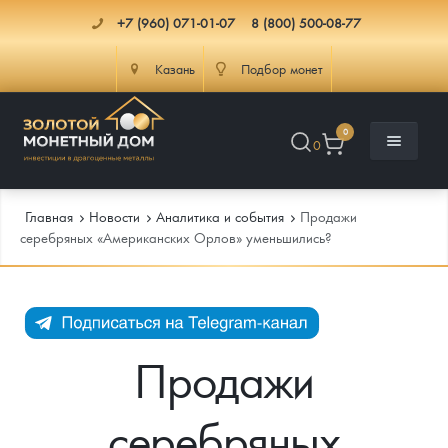
+7 (960) 071-01-07
8 (800) 500-08-77
Казань
Подбор монет
0
0
Главная
Новости
Аналитика и события
Продажи
серебряных «Американских Орлов» уменьшились?
Каталог
Инфо
Каталог Монет
Продажи
Доставка
Инвестиционные монеты
Как сделать заказ
серебряных
Услуги
Памятные и старинные монеты
Подлинность монет
Монеты Россия и СССР