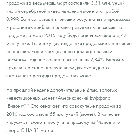
продажи за весь месяц март составили 3,51 млн. унций
Русская нумизматика
чистой серебряной инвестиционной монеты с пробой
Золотая карманная галерея
0,999. Если сопоставить текущие результаты по продажам
и рассчитать приблизительные результаты за месяц, то
Наборы подарочных и коллекционных монет
продажи за март 2016 году будут равняться около 3,42
млн. унций. Если текущая тенденция продолжится в течение
Монеты и жетоны из недрагоценных металлов
оставшейся части месяца, то по предварительным
Книги по нумизматике
расчетам падение составит всего лишь 2,84%. Впрочем,
вряд ли это станет препятствием для очередного
ежегодного рекорда продаж этих монет.
На прошлой неделе дополнительные 2 тыс. золотых
инвестиционных монет «Американский Буффало
(Бизон)»**. Это означает, что совокупные продажи за
2016 год составили 55 тыс. унций (монет). В качестве
«пруф» эти монеты поступят в продажу из Монетного
двора США 31 марта.