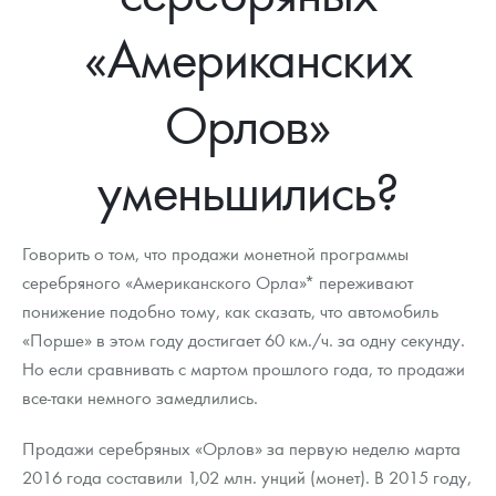
Новости
Монеты и жетоны ЗМД
Клуб ЗМД
Подбор монет
Иностранные
Памятные монеты России и СССР
«Американских
Котировки
Георгий Победоносец
Гарантии
Информация
Аналитика и события
Монеты стран мира после 1950г
Монеты Царской России
Орлов»
Контакты
Золотой червонец Сеятель
Выкуп монет
Распродажа монет и жетонов
Cтатьи
Курс золота и серебра
Итоги 2025 года. Прогноз курсов золота, серебра, платины на
2026 год
О нас
Золотые слитки
Вопрос - ответ
Георгий Победоносец - динамика цен
Лом выкуп
Выкуп серебряных монет
уменьшились?
Аксессуары
Памятка для работы с монетами из драгметаллов
Скупка слитков
Наши преимущества
Говорить о том, что продажи монетной программы
Гарри Поттер
Условия возврата
Письмо директору
серебряного «Американского Орла»* переживают
понижение подобно тому, как сказать, что автомобиль
Год Лошади
Монеты
Пресс-служба
«Порше» в этом году достигает 60 км./ч. за одну секунду.
Флот: ледоколы и корабли
Политика конфиденциальности
Но если сравнивать с мартом прошлого года, то продажи
все-таки немного замедлились.
Жетоны "Необыкновенные обитатели глубин"
Политика использования Cookies
Продажи серебряных «Орлов» за первую неделю марта
Ювелирные изделия
Положение по обработке и защите персональных данных
2016 года составили 1,02 млн. унций (монет). В 2015 году,