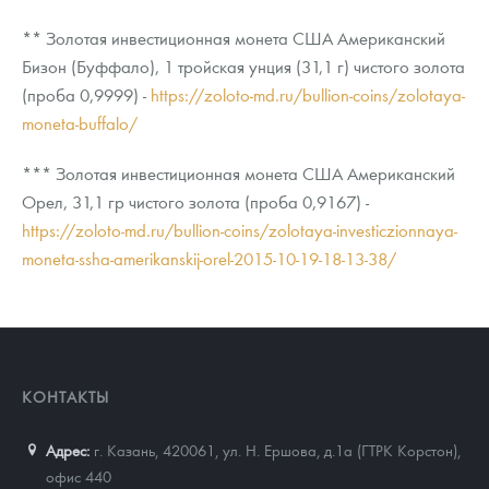
** Золотая инвестиционная монета США Американский
Бизон (Буффало), 1 тройская унция (31,1 г) чистого золота
(проба 0,9999) -
https://zoloto-md.ru/bullion-coins/zolotaya-
moneta-buffalo/
*** Золотая инвестиционная монета США Американский
Орел, 31,1 гр чистого золота (проба 0,9167) -
https://zoloto-md.ru/bullion-coins/zolotaya-investiczionnaya-
moneta-ssha-amerikanskij-orel-2015-10-19-18-13-38/
КОНТАКТЫ
Адрес:
г. Казань, 420061
,
ул. Н. Ершова, д.1а (ГТРК Корстон),
офис 440