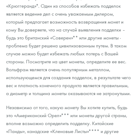
Русская нумизматика
«Крюггеранд»*. Один из способов избежать подделок
является ведение дел с очень уважаемым дилером,
Золотая карманная галерея
который предлагает возможность возвращения монет и
кому Вы доверяете, что на случай выявления подделки –
Наборы подарочных и коллекционных монет
будь это британский «Соверен»** или другие монеты -
Монеты и жетоны из недрагоценных металлов
проблема будет решена цивилизованным путем. В таком
случае можно будет избежать любых потерь с Вашей
Книги по нумизматике
стороны. Посмотрите на цвет монеты, определите ее вес.
Вольфрам является очень популярным металлом,
использующемся для создания подделок, в результате чего
вес и платность конечного продукта является правильным,
а диаметр и толщина монеты оказываются не затронутыми.
Независимо от того, какую монету Вы хотите купить, будь
это «Американский Орел»*** или монеты другой страны,
вполне возможно определить подделку. Китайские
«Панды», канадские «Кленовые Листы»**** и другие