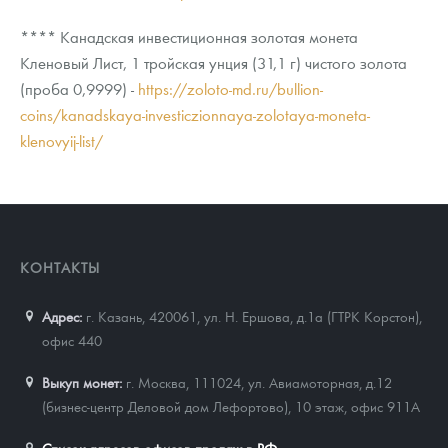
**** Канадская инвестиционная золотая монета
Кленовый Лист, 1 тройская унция (31,1 г) чистого золота
(проба 0,9999) -
https://zoloto-md.ru/bullion-
coins/kanadskaya-investiczionnaya-zolotaya-moneta-
klenovyij-list/
КОНТАКТЫ
Адрес:
г. Казань, 420061
,
ул. Н. Ершова, д.1а (ГТРК Корстон),
офис 440
Выкуп монет:
г. Москва, 111024, ул. Авиамоторная, д.12
(бизнес-центр Деловой дом Лефортово), 10 этаж, офис 911А