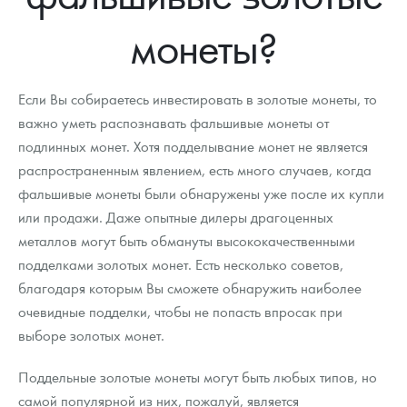
Новости
Монеты и жетоны ЗМД
Клуб ЗМД
Подбор монет
Иностранные
Памятные монеты России и СССР
монеты?
Котировки
Георгий Победоносец
Гарантии
Информация
Аналитика и события
Монеты стран мира после 1950г
Монеты Царской России
Контакты
Золотой червонец Сеятель
Выкуп монет
Распродажа монет и жетонов
Cтатьи
Курс золота и серебра
Итоги 2025 года. Прогноз курсов золота, серебра, платины на
Если Вы собираетесь инвестировать в золотые монеты, то
2026 год
важно уметь распознавать фальшивые монеты от
О нас
Золотые слитки
Вопрос - ответ
Георгий Победоносец - динамика цен
Лом выкуп
Выкуп серебряных монет
подлинных монет. Хотя подделывание монет не является
распространенным явлением, есть много случаев, когда
Аксессуары
Памятка для работы с монетами из драгметаллов
Скупка слитков
Наши преимущества
фальшивые монеты были обнаружены уже после их купли
Гарри Поттер
Условия возврата
или продажи. Даже опытные дилеры драгоценных
Письмо директору
металлов могут быть обмануты высококачественными
Год Лошади
Монеты
Пресс-служба
подделками золотых монет. Есть несколько советов,
благодаря которым Вы сможете обнаружить наиболее
Флот: ледоколы и корабли
Политика конфиденциальности
очевидные подделки, чтобы не попасть впросак при
выборе золотых монет.
Жетоны "Необыкновенные обитатели глубин"
Политика использования Cookies
Ювелирные изделия
Положение по обработке и защите персональных данных
Поддельные золотые монеты могут быть любых типов, но
самой популярной из них, пожалуй, является