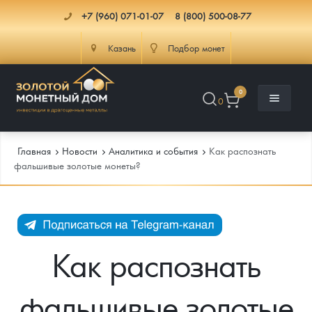
+7 (960) 071-01-07
8 (800) 500-08-77
Казань
Подбор монет
0
0
Главная
Новости
Аналитика и события
Как распознать
фальшивые золотые монеты?
Каталог
Инфо
Каталог Монет
Как распознать
Доставка
Инвестиционные монеты
Как сделать заказ
фальшивые золотые
Услуги
Памятные и старинные монеты
Подлинность монет
Монеты Россия и СССР