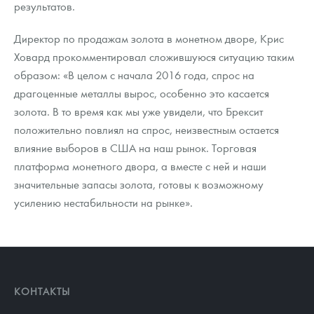
результатов.
Русская нумизматика
Золотая карманная галерея
Директор по продажам золота в монетном дворе, Крис
Ховард прокомментировал сложившуюся ситуацию таким
Наборы подарочных и коллекционных монет
образом: «В целом с начала 2016 года, спрос на
драгоценные металлы вырос, особенно это касается
Монеты и жетоны из недрагоценных металлов
золота. В то время как мы уже увидели, что Брексит
положительно повлиял на спрос, неизвестным остается
Книги по нумизматике
влияние выборов в США на наш рынок. Торговая
платформа монетного двора, а вместе с ней и наши
значительные запасы золота, готовы к возможному
усилению нестабильности на рынке».
КОНТАКТЫ