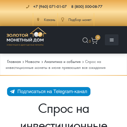
+7 (960) 071-01-07
8 (800) 500-08-77
Казань
Подбор монет
0
0
Главная
Новости
Аналитика и события
Спрос на
инвестиционные монеты в июне превзошел все ожидания
Каталог
Инфо
Каталог Монет
Спрос на
Доставка
Инвестиционные монеты
Как сделать заказ
инвестиционные
Услуги
Памятные и старинные монеты
Подлинность монет
Монеты Россия и СССР