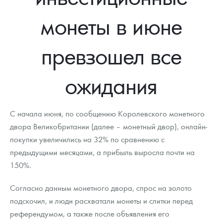
Новости
Монеты и жетоны ЗМД
Клуб ЗМД
Подбор монет
Иностранные
Памятные монеты России и СССР
монеты в июне
Котировки
Георгий Победоносец
Гарантии
Информация
Аналитика и события
Монеты стран мира после 1950г
Монеты Царской России
превзошел все
Контакты
Золотой червонец Сеятель
Выкуп монет
Распродажа монет и жетонов
Cтатьи
Курс золота и серебра
Итоги 2025 года. Прогноз курсов золота, серебра, платины на
2026 год
О нас
Золотые слитки
Вопрос - ответ
Георгий Победоносец - динамика цен
Лом выкуп
Выкуп серебряных монет
ожидания
Аксессуары
Памятка для работы с монетами из драгметаллов
Скупка слитков
Наши преимущества
С начала июня, по сообщению Королевского монетного
Гарри Поттер
Условия возврата
Письмо директору
двора Великобритании (далее – монетный двор), онлайн-
покупки увеличились на 32% по сравнению с
Год Лошади
Монеты
Пресс-служба
предыдущими месяцами, а прибыль выросла почти на
Флот: ледоколы и корабли
Политика конфиденциальности
150%.
Жетоны "Необыкновенные обитатели глубин"
Политика использования Cookies
Согласно данным монетного двора, спрос на золото
подскочил, и люди расхватали монеты и слитки перед
Ювелирные изделия
Положение по обработке и защите персональных данных
референдумом, а также после объявления его