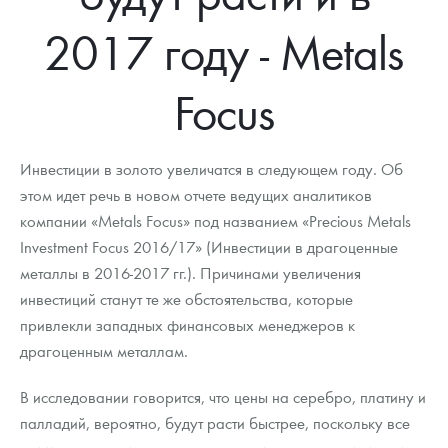
Новости
Монеты и жетоны ЗМД
Клуб ЗМД
Подбор монет
Иностранные
Памятные монеты России и СССР
2017 году - Metals
Котировки
Георгий Победоносец
Гарантии
Информация
Аналитика и события
Монеты стран мира после 1950г
Монеты Царской России
Focus
Контакты
Золотой червонец Сеятель
Выкуп монет
Распродажа монет и жетонов
Cтатьи
Курс золота и серебра
Итоги 2025 года. Прогноз курсов золота, серебра, платины на
2026 год
О нас
Золотые слитки
Вопрос - ответ
Георгий Победоносец - динамика цен
Лом выкуп
Выкуп серебряных монет
Инвестиции в золото увеличатся в следующем году. Об
Аксессуары
Памятка для работы с монетами из драгметаллов
Скупка слитков
этом идет речь в новом отчете ведущих аналитиков
Наши преимущества
компании «Metals Focus» под названием «Precious Metals
Гарри Поттер
Условия возврата
Письмо директору
Investment Focus 2016/17» (Инвестиции в драгоценные
металлы в 2016-2017 гг.). Причинами увеличения
Год Лошади
Монеты
Пресс-служба
инвестиций станут те же обстоятельства, которые
привлекли западных финансовых менеджеров к
Флот: ледоколы и корабли
Политика конфиденциальности
драгоценным металлам.
Жетоны "Необыкновенные обитатели глубин"
Политика использования Cookies
В исследовании говорится, что цены на серебро, платину и
Ювелирные изделия
Положение по обработке и защите персональных данных
палладий, вероятно, будут расти быстрее, поскольку все