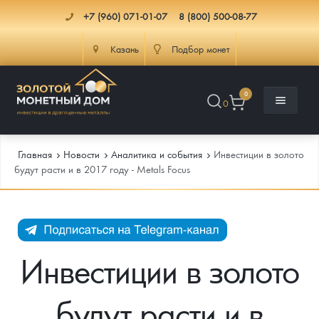
+7 (960) 071-01-07
8 (800) 500-08-77
Казань
Подбор монет
0
0
Главная
Новости
Аналитика и события
Инвестиции в золото
будут расти и в 2017 году - Metals Focus
Каталог
Инфо
Каталог Монет
Инвестиции в золото
Доставка
Инвестиционные монеты
Как сделать заказ
будут расти и в
Услуги
Памятные и старинные монеты
Подлинность монет
Монеты Россия и СССР