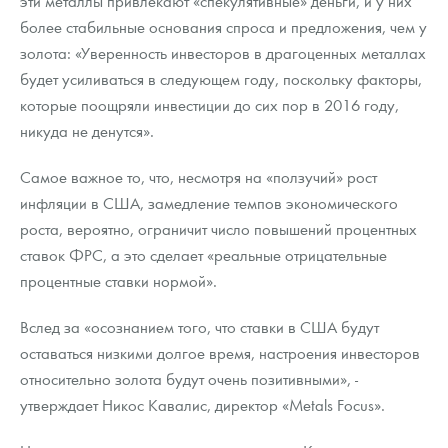
эти металлы привлекают «спекулятивные» деньги, и у них
Русская нумизматика
более стабильные основания спроса и предложения, чем у
золота: «Уверенность инвесторов в драгоценных металлах
Золотая карманная галерея
будет усиливаться в следующем году, поскольку факторы,
Наборы подарочных и коллекционных монет
которые поощряли инвестиции до сих пор в 2016 году,
никуда не денутся».
Монеты и жетоны из недрагоценных металлов
Самое важное то, что, несмотря на «ползучий» рост
Книги по нумизматике
инфляции в США, замедление темпов экономического
роста, вероятно, ограничит число повышений процентных
ставок ФРС, а это сделает «реальные отрицательные
процентные ставки нормой».
Вслед за «осознанием того, что ставки в США будут
оставаться низкими долгое время, настроения инвесторов
относительно золота будут очень позитивными», -
утверждает Никос Кавалис, директор «Metals Focus».