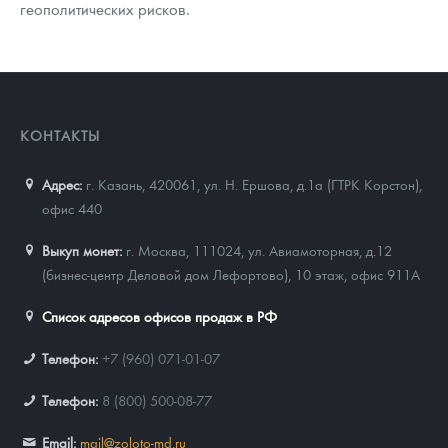
геополитических рисков.
КОНТАКТЫ
Адрес:
г. Казань, 420061
,
ул. Н. Ершова, д.1а (ГТРК Корстон),
офис 440
Выкуп монет:
г. Москва, 111024, ул. Авиамоторная, д.12
(бизнес-центр Деловой дом Лефортово), 10 этаж, офис 911А
Список адресов офисов продаж в РФ
Телефон:
+7 (960) 071-01-07
Телефон:
8 (800) 500-08-77
Email:
mail@zoloto-md.ru