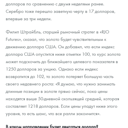
Русская нумизматика
долларов по сравнению с двумя неделями ранее.
Серебро тоже перешло заветную черту в 17 долларов,
Золотая карманная галерея
впервые за три недели.
Наборы подарочных и коллекционных монет
Филип Штрайбль, старший рыночный стратег в «RJO
Futures», сказал, что золото будет чувствительным к
Монеты и жетоны из недрагоценных металлов
движению доллара США. Он добавил, что если индекс
Книги по нумизматике
доллара США опустится ниже отметки 100, то курс золота
может подскочить до ближайшего целевого показателя в
1250 долларов за унцию. Однако если индекс
возвратится до 102, то золото потеряет большую часть
своего недавнего роста: «Я думаю, что нужно занимать
длинные позиции в золоте прямо сейчас, пока цены
находятся выше 50-дневной скользящей средней, которая
составляет 1218 долларов. Если цены упадут ниже этого
уровня, то есть шанс, что все ралли закончится».
В каком направлении будет двигаться доллар?