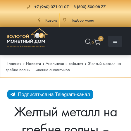
+7 (960) 071-01-07
8 (800) 500-08-77
Казань
Подбор монет
0
0
Главная
Новости
Аналитика и события
Желтый металл на
гребне волны – мнение аналитиков
Каталог
Инфо
Каталог Монет
Желтый металл на
Доставка
Инвестиционные монеты
Как сделать заказ
гребне волны –
Услуги
Памятные и старинные монеты
Подлинность монет
Монеты Россия и СССР