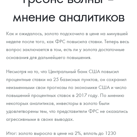
Новости
Монеты и жетоны ЗМД
Клуб ЗМД
Подбор монет
Иностранные
Памятные монеты России и СССР
мнение аналитиков
Котировки
Георгий Победоносец
Гарантии
Информация
Аналитика и события
Монеты стран мира после 1950г
Монеты Царской России
Контакты
Золотой червонец Сеятель
Выкуп монет
Распродажа монет и жетонов
Cтатьи
Курс золота и серебра
Итоги 2025 года. Прогноз курсов золота, серебра, платины на
Как и ожидалось, золото подскочило в цене на минувшей
2026 год
неделе после того, как ФРС повысила ставки. Теперь весь
О нас
Золотые слитки
Вопрос - ответ
Георгий Победоносец - динамика цен
Лом выкуп
Выкуп серебряных монет
вопрос заключается в том, есть ли у золота достаточные
основания для дальнейшего повышения.
Аксессуары
Памятка для работы с монетами из драгметаллов
Скупка слитков
Наши преимущества
Несмотря на то, что Центральный банк США повысил
Гарри Поттер
Условия возврата
Письмо директору
процентные ставки на 25 базисных пунктов, он сохранил
Год Лошади
Монеты
неизменными свои прогнозы по экономике США и число
Пресс-служба
повышений процентных ставок в 2017 году. По мнению
Флот: ледоколы и корабли
Политика конфиденциальности
некоторых аналитиков, инвесторы в золото были
удовлетворены тем, что представители ФРС не оказались
Жетоны "Необыкновенные обитатели глубин"
Политика использования Cookies
агрессивными в своих выводах.
Ювелирные изделия
Положение по обработке и защите персональных данных
Итог: золото выросло в цене на 2%, вплоть до 1230