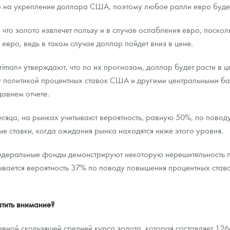
 на укрепление доллара США, поэтому любое ралли евро будет 
, что золото извлечет пользу и в случае ослабления евро, поскол
 евро, ведь в таком случае доллар пойдет вниз в цене.
riman» утверждают, что по их прогнозам, доллар будет расти в ц
у политикой процентных ставок США и другими центральными б
авнем отчете.
сяца, на рынках учитывают вероятность, равную 50%, по повод
 ставки, когда ожидания рынка находятся ниже этого уровня.
федеральные фонды демонстрируют некоторую нерешительность
тывается вероятность 37% по поводу повышения процентных ставо
атить внимание?
вной скользящей средней курса золота, которая составляет 126