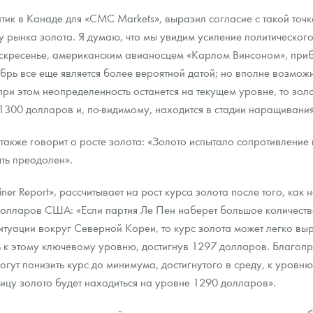
ик в Канаде для «CMC Markets», выразил согласие с такой точк
у рынка золота. Я думаю, что мы увидим усиление политическог
скресенье, американским авианосцем «Карлом Винсоном», при
ябрь все еще является более вероятной датой; но вполне возможн
при этом неопределенность останется на текущем уровне, то золо
 1300 долларов и, по-видимому, находится в стадии наращивания
 также говорит о росте золота: «Золото испытало сопротивление
ть преодолен».
iner Report», рассчитывает на рост курса золота после того, как
долларов США: «Если партия Ле Пен наберет большое количеств
туации вокруг Северной Кореи, то курс золота может легко вы
к этому ключевому уровню, достигнув 1297 долларов. Благопри
ут понизить курс до минимума, достигнутого в среду, к уровн
ницу золото будет находиться на уровне 1290 долларов».