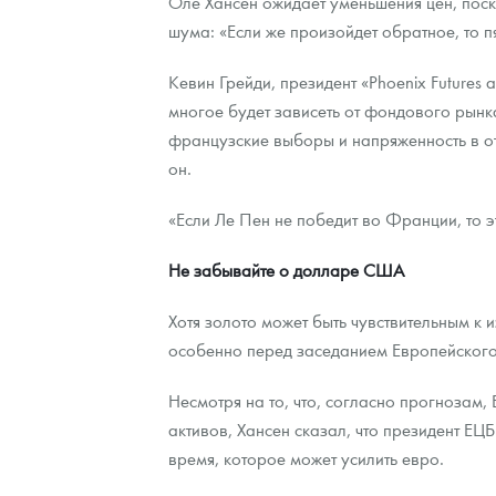
Оле Хансен ожидает уменьшения цен, поск
шума: «Если же произойдет обратное, то п
Кевин Грейди, президент «Phoenix Future
многое будет зависеть от фондового рынк
французские выборы и напряженность в отн
он.
«Если Ле Пен не победит во Франции, то э
Не забывайте о долларе США
Хотя золото может быть чувствительным к
особенно перед заседанием Европейского
Несмотря на то, что, согласно прогноза
активов, Хансен сказал, что президент Е
время, которое может усилить евро.