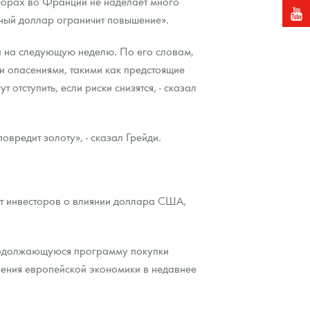
ыборах во Франции не наделает много
льный доллар ограничит повышение».
та на следующую неделю. По его словам,
и опасениями, такими как предстоящие
тступить, если риски снизятся, - сказал
вредит золоту», - сказал Грейди.
ют инвесторов о влиянии доллара США,
 продолжающуюся программу покупки
чшения европейской экономики в недавнее