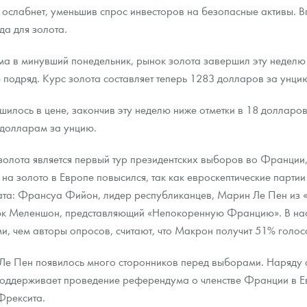
 ослабнет, уменьшив спрос инвесторов на безопасные активы. В
а для золота.
ра, платины на 2026 год
а в минувший понедельник, рынок золота завершил эту неделю н
подряд. Курс золота составляет теперь 1283 долларов за унци
шилось в цене, закончив эту неделю ниже отметки в 18 долларо
 долларам за унцию.
золота является первый тур президентских выборов во Франции,
с на золото в Европе повысился, так как евроскептические парт
ата: Франсуа Фийон, лидер республиканцев, Марин Ле Пен из
юк Меленшон, представляющий «Непокоренную Францию». В нас
, чем авторы опросов, считают, что Макрон получит 51% голос
данных
у Ле Пен появилось много сторонников перед выборами. Наряду
 поддерживает проведение референдума о членстве Франции в Е
Фрексита.