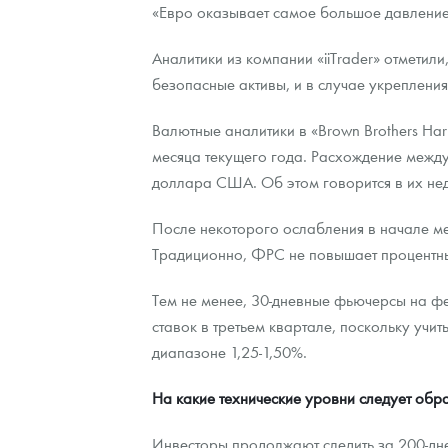
«Евро оказывает самое большое давление
Аналитики из компании «iiTrader» отметили
безопасные активы, и в случае укрепления
Валютные аналитики в «Brown Brothers Har
месяца текущего года. Расхождение межд
доллара США. Об этом говорится в их нед
После некоторого ослабления в начале ме
Традиционно, ФРС не повышает процентные
Тем не менее, 30-дневные фьючерсы на 
ставок в третьем квартале, поскольку учи
диапазоне 1,25-1,50%.
На какие технические уровни следует обр
Инвесторы продолжают следить за 200-дне