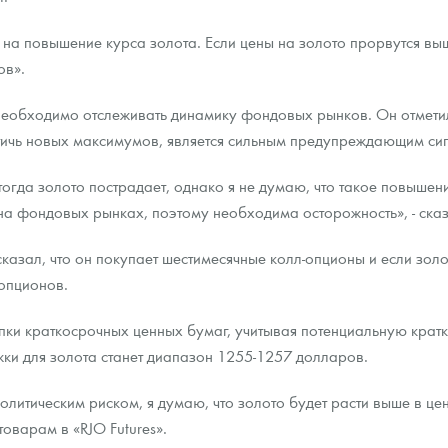
я на повышение курса золота. Если цены на золото прорвутся в
ов».
 необходимо отслеживать динамику фондовых рынков. Он отмети
стичь новых максимумов, является сильным предупреждающим си
огда золото пострадает, однако я не думаю, что такое повышени
на фондовых рынках, поэтому необходима осторожность», - сказ
сказал, что он покупает шестимесячные колл-опционы и если золо
опционов.
купки краткосрочных ценных бумаг, учитывая потенциальную кр
ки для золота станет диапазон 1255-1257 долларов.
литическим риском, я думаю, что золото будет расти выше в цен
оварам в «RJO Futures».