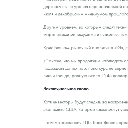
держится выше уровня первоначальной по
июля и декабрьским минимумом прошлого
Другим уровнем, за которым следят технич
мартовскими минимумами и пятимесячным
Крис Бюшам, рыночный аналитик в «IG», ск
«Похоже, что мы продолжим наблюдать ос
подождать до тех пор, пока курс не верн
линии тренда, равную около 1245 доллар
Заключительное слово
Хотя инвесторы будут следить за настрое
экономике США, которые также могут увел
Помимо заседания ЕЦБ, Банк Японии предо