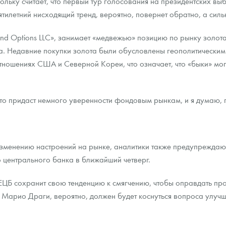
ольку считает, что первый тур голосования на президентских в
ятилетний нисходящий тренд, вероятно, повернет обратно, а си
s and Options LLC», занимает «медвежью» позицию по рынку золо
а. Недавние покупки золота были обусловлены геополитическим
ошениях США и Северной Кореи, что означает, что «быки» могут о
то придаст немного уверенности фондовым рынкам, и я думаю, по
 изменению настроений на рынке, аналитики также предупрежда
 центрального банка в ближайший четверг.
м, ЕЦБ сохранит свою тенденцию к смягчению, чтобы оправдать
ЦБ Марио Драги, вероятно, должен будет коснуться вопроса улу