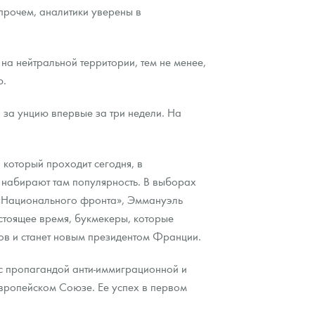
прочем, аналитики уверены в
а нейтральной территории, тем не менее,
ю.
в за унцию впервые за три недели. На
 который проходит сегодня, в
ии набирают там популярность. В выборах
 «Национального фронта», Эммануэль
тоящее время, букмекеры, которые
ов и станет новым президентом Франции.
 с пропагандой анти-иммиграционной и
вропейском Союзе. Ее успех в первом