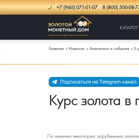
+7 (960) 071-01-07
8 (800) 500-08-7
КАТАЛОГ
Главная
Новости
Аналитика и события
Ку
Каталог
Инфо
Каталог Монет
Курс золота в
Доставка
Инвестиционные монеты
Как сделать заказ
Услуги
Памятные и старинные монеты
Подлинность монет
Монеты Россия и СССР
Новости
Монеты и жетоны ЗМД
Клуб ЗМД
Подбор монет
Иностранные
Памятные монеты России и СССР
По мнению некоторых зарубежных аналити
Котировки
Георгий Победоносец
Гарантии
Информация
Аналитика и события
Монеты стран мира после 1950г
Монеты Царской России