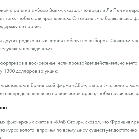
ной стратегии в «Saxo Bank», сказал, что вряд ли Ле Пен из евр
ля того, чтобы стать президентом. Он сказал, что большинство 
ддержку ее партии.
ли других радикальных партий победят на выборах. Слишком мно
 следующим президентом».
 сюрпризов в воскресенье, если произойдет действительно нечто
ку 1300 долларов за унцию.
м металлам в британской фирме «CRU», считает, что золото мож
ие неопределенности на политической арене, чтобы появилась 
ота
ых фьючерсных счетов в «RMB Group», сказал, что Франция пре
оста курса золота; впрочем по всему миру существует достаточно
л.