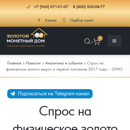
+7 (960) 071-01-07
8 (800) 500-08-77
Казань
Подбор монет
0
0
Главная
Новости
Аналитика и события
Спрос на
физическое золото вырос в первой половине 2017 года – GFMS
Каталог
Инфо
Каталог Монет
Спрос на
Доставка
Инвестиционные монеты
Как сделать заказ
физическое золото
Услуги
Памятные и старинные монеты
Подлинность монет
Монеты Россия и СССР