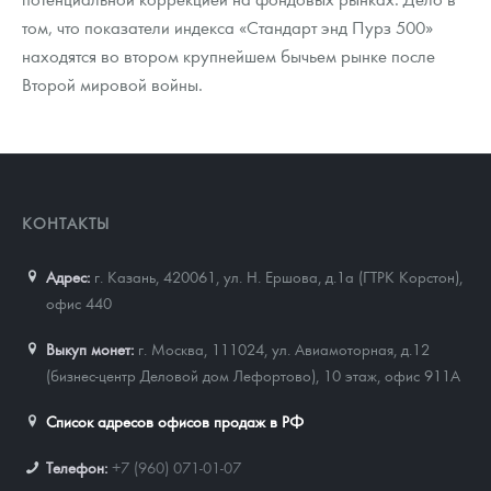
том, что показатели индекса «Стандарт энд Пурз 500»
находятся во втором крупнейшем бычьем рынке после
Второй мировой войны.
КОНТАКТЫ
Адрес:
г. Казань, 420061
,
ул. Н. Ершова, д.1а (ГТРК Корстон),
офис 440
Выкуп монет:
г. Москва, 111024, ул. Авиамоторная, д.12
(бизнес-центр Деловой дом Лефортово), 10 этаж, офис 911А
Список адресов офисов продаж в РФ
Телефон:
+7 (960) 071-01-07