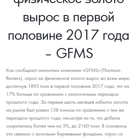
Новости
Монеты и жетоны ЗМД
Клуб ЗМД
Подбор монет
Иностранные
Памятные монеты России и СССР
вырос в первой
Котировки
Георгий Победоносец
Гарантии
Информация
Аналитика и события
Монеты стран мира после 1950г
Монеты Царской России
половине 2017 года
Контакты
Золотой червонец Сеятель
Выкуп монет
Распродажа монет и жетонов
Cтатьи
Курс золота и серебра
Итоги 2025 года. Прогноз курсов золота, серебра, платины на
2026 год
О нас
Золотые слитки
Вопрос - ответ
Георгий Победоносец - динамика цен
Лом выкуп
Выкуп серебряных монет
– GFMS
Аксессуары
Памятка для работы с монетами из драгметаллов
Скупка слитков
Наши преимущества
Как сообщают аналитики компании «GFMS» (Thomson
Гарри Поттер
Условия возврата
Письмо директору
Reuters), спрос на физическое золото вырос во всем мире,
достигнув 1895 тонн в первой половине 2017 года, что на
Год Лошади
Монеты
Пресс-служба
17% больше по сравнению с аналогичным периодом
Флот: ледоколы и корабли
Политика конфиденциальности
прошлого года. За первые шесть месяцев избыток золота
на рынке был равен 138 тоннам по сравнению с тем же
Жетоны "Необыкновенные обитатели глубин"
Политика использования Cookies
периодом прошлого года, несмотря на то, что добыча
сократилась более чем на 5%, до 2160 тонн. В основном
Ювелирные изделия
Положение по обработке и защите персональных данных
это связано с золотыми биржевыми фондами, спрос со