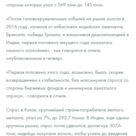
Русская нумизматика
стороны которых упал с 569 тонн до 145 тонн.
Золотая карманная галерея
«После головокружительных событий на рынке золота в
2016 году, начиная от забастовок индийских ювелиров,
Наборы подарочных и коллекционных монет
Брексита, победы Трампа, и заканчивая демонетизацией в
Индии, первая половина текущего года оказалась
Монеты и жетоны из недрагоценных металлов
намного спокойнее», - как говорится в отчете,
Книги по нумизматике
опубликованном в четверг.
«Первая половина этого года, возможно, была, скорее
возвращением к стабильности, без максимумов спроса со
стороны биржевых фондов и минимумов азиатского
спроса», - говорится в отчете.
Спрос в Китае, крупнейшей стране-потребителе желтого
металла, упал на 7%, до 292,7 тонны. В Индии, еще одном
крупном рынке, спрос почти удвоился, достигнув 307,6
тонн; индийцы покупали золото, чтобы успеть до введения