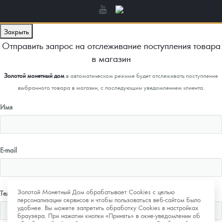
Закрыть
Отправить запрос на отслеживание поступления товара
в магазин
Золотой монетный дом
в автоматическом режиме будет отслеживать поступление
выбранного товара в магазин, с последующим уведомлением клиента.
Имя
E-mail
Золотой Монетный Дом обрабатывает Cookies с целью
Телефон
персонализации сервисов и чтобы пользоваться веб-сайтом было
удобнее. Вы можете запретить обработку Cookies в настройках
браузера. При нажатии кнопки «Принять» в окне-уведомлении об