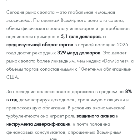
Сегодня рынок золота — это глобальная и мощная
экосистема. По оценкам Всемирного золотого совета,
объем физического золота у инвесторов и центробанков
оценивается примерно в
5,1 трлн долларов
, а
среднесуточный оборот торгов
в первой половине 2025
года достиг рекордных
329 млрд долларов
. Это делает
рынок золота более ликвидным, чем индекс «Dow Jones», а
объемы торгов сопоставимыми с 10-летними облигациями
США.
За последние полвека золото дорожало в среднем на
8%
в год
, демонстрируя доходность, сравнимую с акциями и
превосходящую облигации. В условиях экономической
турбулентности оно играет роль
защитного актива
и
инструмента диверсификации
, и почти половина
финансовых консультантов, опрошенных Всемирным
золотым советом — 49% — считают это главным