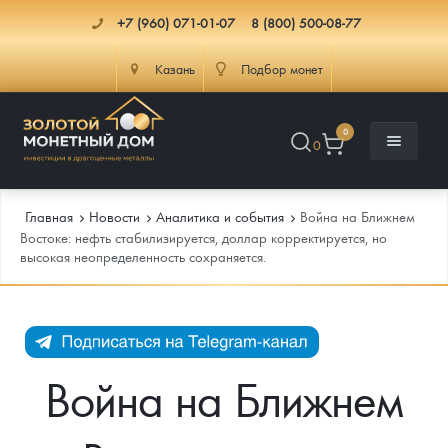
+7 (960) 071-01-07
8 (800) 500-08-77
Казань
Подбор монет
0
0
Главная
Новости
Аналитика и события
Война на Ближнем
Востоке: нефть стабилизируется, доллар корректируется, но
высокая неопределенность сохраняется.
Каталог
Инфо
Каталог Монет
Доставка
Инвестиционные монеты
Как сделать заказ
Война на Ближнем
Услуги
Памятные и старинные монеты
Подлинность монет
Монеты Россия и СССР