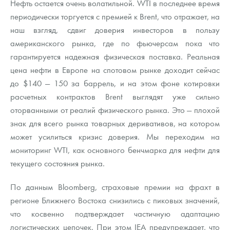
Нефть остается очень волатильной. WTI в последнее время
Русская нумизматика
периодически торгуется с премией к Brent, что отражает, на
Золотая карманная галерея
наш взгляд, сдвиг доверия инвесторов в пользу
американского рынка, где по фьючерсам пока что
Наборы подарочных и коллекционных монет
гарантируется надежная физическая поставка. Реальная
цена нефти в Европе на спотовом рынке доходит сейчас
Монеты и жетоны из недрагоценных металлов
до $140 — 150 за баррель, и на этом фоне котировки
Книги по нумизматике
расчетных контрактов Brent выглядят уже сильно
оторванными от реалий физического рынка. Это — плохой
знак для всего рынка товарных деривативов, на котором
может усилиться кризис доверия. Мы переходим на
мониторинг WTI, как основного бенчмарка для нефти для
текущего состояния рынка.
По данным Bloomberg, страховые премии на фрахт в
регионе Ближнего Востока снизились с пиковых значений,
что косвенно подтверждает частичную адаптацию
логистических цепочек. При этом IEA предупреждает, что