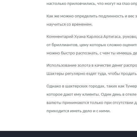
настолько приловчились, что могут на глаз опр
Как же можно определить подлинность и вес з
научиться со временем.
Комментарий Хуана Карлоса Артигаса, руково
от бриллиантов, цену которых сложно оценить
можно быстро распознать, с чем ты имеешь де
Использование золота в качестве денег расп
Шахтеры регулярно ездят туда, чтобы продать
Однако в шахтерских городах, таких как Тумер
которое дают ему клиенты. Один день в отеле
валюты принимаются только при отсутствии др
приходится иметь дело и с ними.