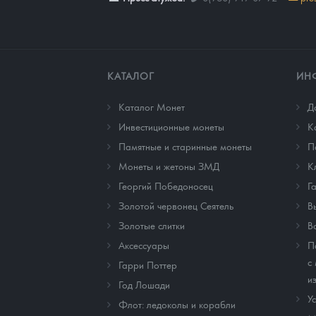
КАТАЛОГ
ИН
Каталог Монет
Д
Инвестиционные монеты
К
Памятные и старинные монеты
П
Монеты и жетоны ЗМД
К
Георгий Победоносец
Г
Золотой червонец Сеятель
В
Золотые слитки
В
Аксессуары
П
с
Гарри Поттер
и
Год Лошади
У
Флот: ледоколы и корабли