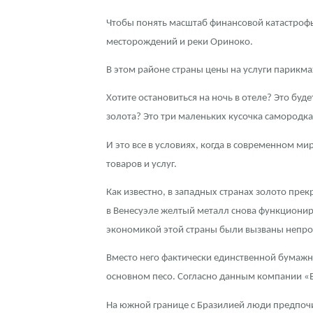
Чтобы понять масштаб финансовой катастрофы 
Контакты
Золотой червонец Сеятель
Выкуп монет
Распродажа монет и жетонов
Cтатьи
Курс золота и серебра
Итоги 2025 года. Прогноз курсов золота, сереб
месторождений и реки Ориноко.
О нас
Золотые слитки
Вопрос - ответ
Георгий Победоносец - динамика цен
Лом выкуп
Выкуп серебряных монет
В этом районе страны цены на услуги парикма
Аксессуары
Памятка для работы с монетами из драгметаллов
Скупка слитков
Наши преимущества
Хотите остановиться на ночь в отеле? Это буд
золота? Это три маленьких кусочка самородка
Гарри Поттер
Условия возврата
Письмо директору
И это все в условиях, когда в современном 
Год Лошади
Монеты
Пресс-служба
товаров и услуг.
Флот: ледоколы и корабли
Политика конфиденциальности
Как известно, в западных странах золото прек
в Венесуэле желтый металл снова функционир
Жетоны "Необыкновенные обитатели глубин"
Политика использования Cookies
экономикой этой страны были вызваны непрод
Ювелирные изделия
Положение по обработке и защите персональных 
Вместо него фактически единственной бумажно
Русская нумизматика
основном песо. Согласно данным компании «Ec
На южной границе с Бразилией люди предпочи
Золотая карманная галерея