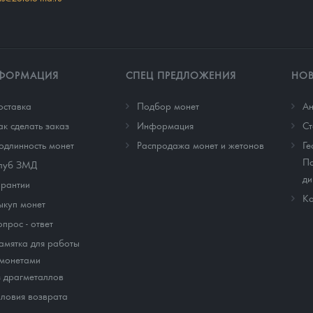
ФОРМАЦИЯ
СПЕЦ ПРЕДЛОЖЕНИЯ
НО
оставка
Подбор монет
Ан
ак сделать заказ
Информация
Cт
одлинность монет
Распродажа монет и жетонов
Ге
По
луб ЗМД
ди
арантии
Ко
ыкуп монет
опрос - ответ
амятка для работы
 монетами
з драгметаллов
словия возврата