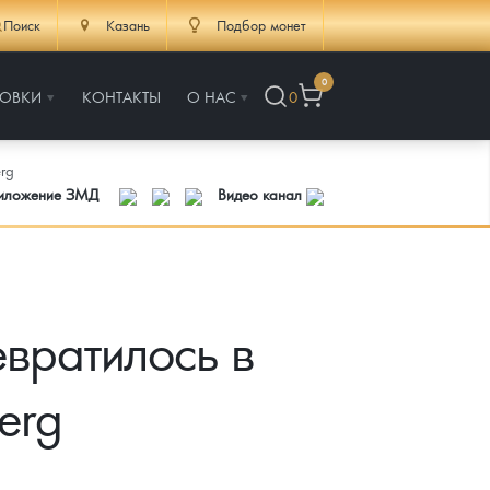
Поиск
Казань
Подбор монет
0
РОВКИ
КОНТАКТЫ
О НАС
0
rg
риложение ЗМД
Видео канал
евратилось в
erg