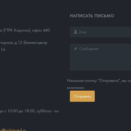
НАПИСАТЬ ПИСЬМО
1а (ГТРК Корстон), офис 440
торная, д.12 (бизнес-центр
11А
Нажимая кнопку "Отправить", вы 
компании.
Отправить
ца с 10:00 до 18:00, суббота - по
ss@zoloto-md.ru