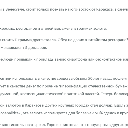
в Венесуэле, стоит только поехать на юго-восток от Каракаса, в сам
ра, платины на 2026 год
херских, ресторанов и отелей выражены в граммах золота.
ет стоить ½ грамма драгметалла. Обед на двоих в китайском ресторане
 – эквивалент 5 долларов.
мире люди привыкли к прикладыванию смартфона или бесконтактной к
ратили использовать в качестве средства обмена 50 лет назад, после
ует в качестве денег по причине гиперинфляции отечественной бума
уманной, квазисоциалистической политикой властей. Теперь боливар 
данных
й валютой в Каракасе и других крупных городах стал доллар. Вдоль 
oanalitica», эта валюта используется для более чем 90% сделок в кр
тают использовать реал. Евро и криптовалюты популярны в других р