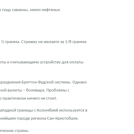
ую гущу саванны, мимо нефтяных
? ¼ грамма. Стрижку не желаете за 1/8 грамма
арты к считывающему устройству для оплаты
 упразднения Бреттон-Вудской системы. Однако
жной валюты – боливара. Проблемы с
практически ничего не стоит.
западной границы с Колумбией используется в
упнейшем городе региона Сан-Кристобале.
егионах страны.