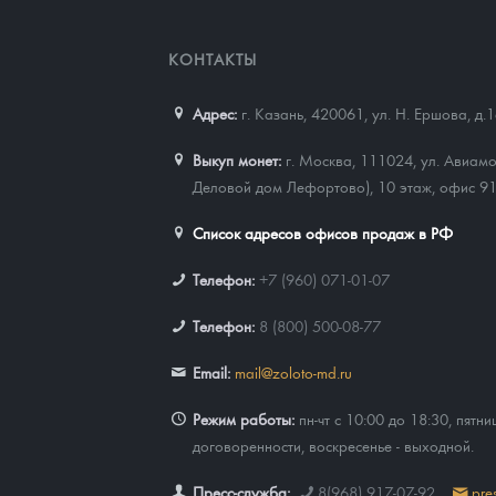
КОНТАКТЫ
Адрес:
г. Казань, 420061
,
ул. Н. Ершова, д.
Выкуп монет:
г. Москва, 111024, ул. Авиамо
Деловой дом Лефортово), 10 этаж, офис 9
Список адресов офисов продаж в РФ
Телефон:
+7 (960) 071-01-07
Телефон:
8 (800) 500-08-77
Email:
mail@zoloto-md.ru
Режим работы:
пн-чт с 10:00 до 18:30, пятни
договоренности, воскресенье - выходной.
Пресс-служба:
8(968) 917-07-92
pre