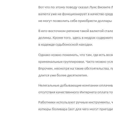
Вот что по этому поводу сказал Луис Висенте 
Наборы подарочных и коллекционных монет
валюта уже не функционирует в качестве сре
Монеты и жетоны из недрагоценных металлов
не могут позволить себе приобрести доллары
Книги по нумизматике
В юго-восточном регионе такой валютой стал
долины. Кроме того, здесь в недрах содержит
в надежде судьбоносной находки.
Однако нужно понимать, что там, где есть воз
криминальные группировки. Часто можно усл
Впрочем, несмотря на такие обстоятельства,
длится уже более десятилетия.
Нелегальные добывающие компании оплачивают
отсутствия качественного Интернета оплата т
Работники используют ручные инструменты, ч
купюры боливара (вот для чего могут пригоди