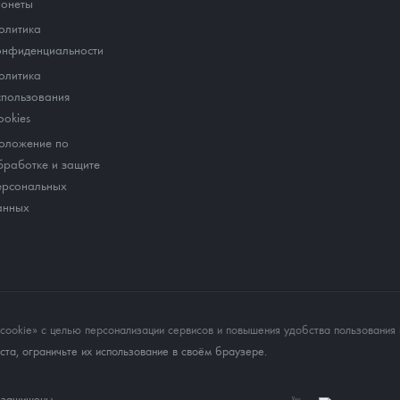
онеты
олитика
онфиденциальности
олитика
спользования
ookies
оложение по
бработке и защите
ерсональных
анных
okie» с целью персонализации сервисов и повышения удобства пользования 
та, ограничьте их использование в своём браузере.
а защищены