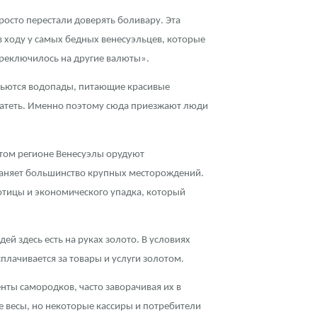
просто перестали доверять боливару. Эта
в ходу у самых бедных венесуэльцев, которые
ереключилось на другие валюты».
 льются водопады, питающие красивые
богатеть. Именно поэтому сюда приезжают люди
 этом регионе Венесуэлы орудуют
раняет большинство крупных месторождений.
отицы и экономического упадка, который
 здесь есть на руках золото. В условиях
плачивается за товары и услуги золотом.
ты самородков, часто заворачивая их в
е весы, но некоторые кассиры и потребители