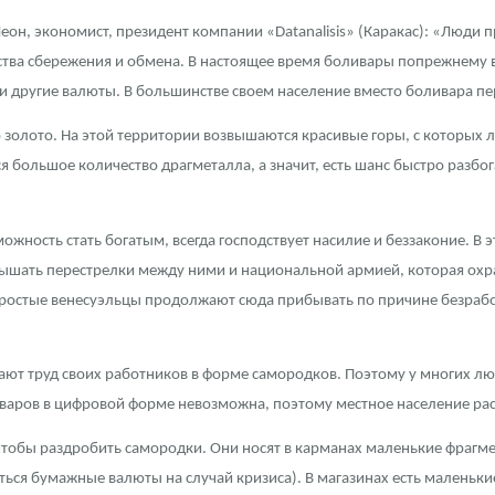
Леон, экономист, президент компании «Datanalisis» (Каракас): «Люди 
дства сбережения и обмена. В настоящее время боливары попрежнему 
 и другие валюты. В большинстве своем население вместо боливара п
о золото. На этой территории возвышаются красивые горы, с которых
ся большое количество драгметалла, а значит, есть шанс быстро раз
можность стать богатым, всегда господствует насилие и беззаконие. В
ышать перестрелки между ними и национальной армией, которая ох
 простые венесуэльцы продолжают сюда прибывать по причине безраб
 труд своих работников в форме самородков. Поэтому у многих людей
оваров в цифровой форме невозможна, поэтому местное население рас
тобы раздробить самородки. Они носят в карманах маленькие фрагмен
ться бумажные валюты на случай кризиса). В магазинах есть маленьки