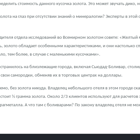
еделить стоимость данного кусочка золота. Это может звучать дико, но
олота на глаз при отсутствии знаний о минералогии? Эксперты в это
дителя отдела исследований во Всемирном золотом совете: «Желтый м
, золото обладает особенными характеристиками, и они настолько спе
ло, тем более, в случае с маленькими кусочками».
ространилось на близлежащие города, включая Сьюдад-Боливар, столи
 свои самородки, обменяв их в торговых центрах на доллары.
емо, без золота никуда. Владелец небольшого отеля в этом городе ск
 стоит ½ грамма золота. Около 2/3 клиентов используют для расчетов
агметалла. А что там с боливарами? По закону владелец отеля не мож