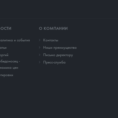
ВОСТИ
О КОМПАНИИ
алитика и события
Контакты
атьи
Наши преимущества
оргий
Письмо директору
бедоносец -
Пресс-служба
намика цен
тировки