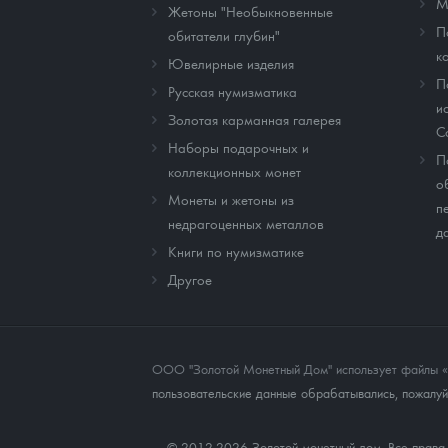
М
Жетоны "Необыкновенные
П
обитатели глубин"
к
Ювелирные изделия
П
Русская нумизматика
и
Золотая карманная галерея
C
Наборы подарочных и
П
коллекционных монет
о
Монеты и жетоны из
п
недрагоценных металлов
д
Книги по нумизматике
Другое
ООО "Золотой Монетный Дом" использует файлы «co
пользовательские данные обрабатывались, пожалуйс
© 2012-2026 Золотой монетный дом. Все прав