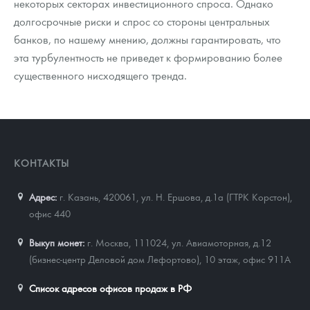
некоторых секторах инвестиционного спроса. Однако
долгосрочные риски и спрос со стороны центральных
банков, по нашему мнению, должны гарантировать, что
эта турбулентность не приведет к формированию более
существенного нисходящего тренда.
КОНТАКТЫ
Адрес:
г. Казань, 420061
,
ул. Н. Ершова, д.1а (ГТРК Корстон),
офис 440
Выкуп монет:
г. Москва, 111024, ул. Авиамоторная, д.12
(бизнес-центр Деловой дом Лефортово), 10 этаж, офис 911А
Список адресов офисов продаж в РФ