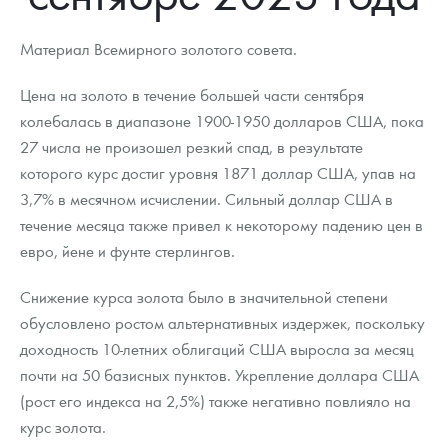
Новости
Монеты и жетоны ЗМД
Клуб ЗМД
Подбор монет
Иностранные
Памятные монеты России и СССР
Материал Всемирного золотого совета.
Котировки
Георгий Победоносец
Гарантии
Информация
Аналитика и события
Монеты стран мира после 1950г
Монеты Царской России
Цена на золото в течение большей части сентября
Контакты
Золотой червонец Сеятель
Выкуп монет
Распродажа монет и жетонов
Cтатьи
Курс золота и серебра
Итоги 2025 года. Прогноз курсов золота, серебра, платины на
колебалась в диапазоне 1900-1950 долларов США, пока
2026 год
27 числа не произошел резкий спад, в результате
О нас
Золотые слитки
Вопрос - ответ
Георгий Победоносец - динамика цен
Лом выкуп
Выкуп серебряных монет
которого курс достиг уровня 1871 доллар США, упав на
Аксессуары
Памятка для работы с монетами из драгметаллов
Скупка слитков
Наши преимущества
3,7% в месячном исчислении. Сильный доллар США в
течение месяца также привел к некоторому падению цен в
Гарри Поттер
Условия возврата
Письмо директору
евро, йене и фунте стерлингов.
Год Лошади
Монеты
Пресс-служба
Снижение курса золота было в значительной степени
обусловлено ростом альтернативных издержек, поскольку
Флот: ледоколы и корабли
Политика конфиденциальности
доходность 10-летних облигаций США выросла за месяц
Жетоны "Необыкновенные обитатели глубин"
Политика использования Cookies
почти на 50 базисных пунктов. Укрепление доллара США
(рост его индекса на 2,5%) также негативно повлияло на
Ювелирные изделия
Положение по обработке и защите персональных данных
курс золота.