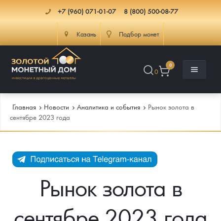
+7 (960) 071-01-07
8 (800) 500-08-77
Казань
Подбор монет
0
0
Главная
Новости
Аналитика и события
Рынок золота в
сентябре 2023 года
Каталог
Инфо
Каталог Монет
Рынок золота в
Доставка
Инвестиционные монеты
Как сделать заказ
сентябре 2023 года
Услуги
Памятные и старинные монеты
Подлинность монет
Монеты Россия и СССР