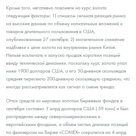
Русская нумизматика
Кроме того, негативно повлияли на курс золота
следующие факторы: 1) слишком сильная реакция рынка
Золотая карманная галерея
на высокие данные по объему капитальных вложений и
Наборы подарочных и коллекционных монет
товаров длительного пользования в США,
опубликованные 27 сентября; 2) значительное снижение
Монеты и жетоны из недрагоценных металлов
надбавки к цене золота на внутреннем рынке Китая.
Нельзя исключать и запуска продаж коротких позиций
Книги по нумизматике
ввиду технической динамики, поскольку курс золота упал
ниже 1900 долларов США, а его 50-дневная скользящая
средняя пересекла 200-дневную скользящую среднюю, что
иногда рассматривается как сигнал о смене тренда.
Отток средств из мировых золотых биржевых фондов в
сентябре составил 3 млрд долларов США (-59 тонн) и был
распределен между североамериканскими и
европейскими фондами, а объем чистых длинных позиций
по фьючерсам на бирже «COMEX» сократился на 4 млрд