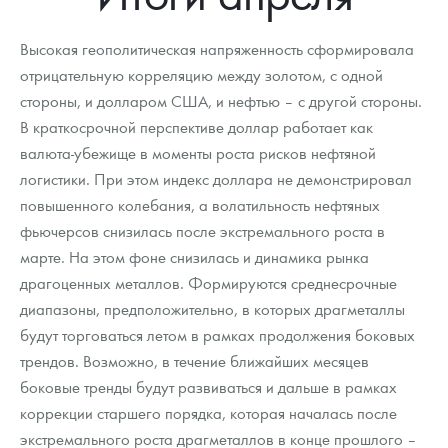
Новости
Монеты и жетоны ЗМД
Клуб ЗМД
Подбор монет
Иностранные
Памятные монеты России и СССР
Высокая геополитическая напряженность сформировала
Котировки
Георгий Победоносец
Гарантии
Информация
Аналитика и события
Монеты стран мира после 1950г
Монеты Царской России
отрицательную корреляцию между золотом, с одной
стороны, и долларом США, и нефтью – с другой стороны.
Контакты
Золотой червонец Сеятель
Выкуп монет
Распродажа монет и жетонов
Cтатьи
Курс золота и серебра
Итоги 2025 года. Прогноз курсов золота, серебра, платины на
2026 год
В краткосрочной перспективе доллар работает как
О нас
Золотые слитки
Вопрос - ответ
Георгий Победоносец - динамика цен
Лом выкуп
Выкуп серебряных монет
валюта-убежище в моменты роста рисков нефтяной
логистики. При этом индекс доллара не демонстрировал
Аксессуары
Памятка для работы с монетами из драгметаллов
Скупка слитков
Наши преимущества
повышенного колебания, а волатильность нефтяных
фьючерсов снизилась после экстремального роста в
Гарри Поттер
Условия возврата
Письмо директору
марте. На этом фоне снизилась и динамика рынка
Год Лошади
Монеты
драгоценных металлов. Формируются среднесрочные
Пресс-служба
диапазоны, предположительно, в которых драгметаллы
Флот: ледоколы и корабли
Политика конфиденциальности
будут торговаться летом в рамках продолжения боковых
трендов. Возможно, в течение ближайших месяцев
Жетоны "Необыкновенные обитатели глубин"
Политика использования Cookies
боковые тренды будут развиваться и дальше в рамках
коррекции старшего порядка, которая началась после
Ювелирные изделия
Положение по обработке и защите персональных данных
экстремального роста драгметаллов в конце прошлого –