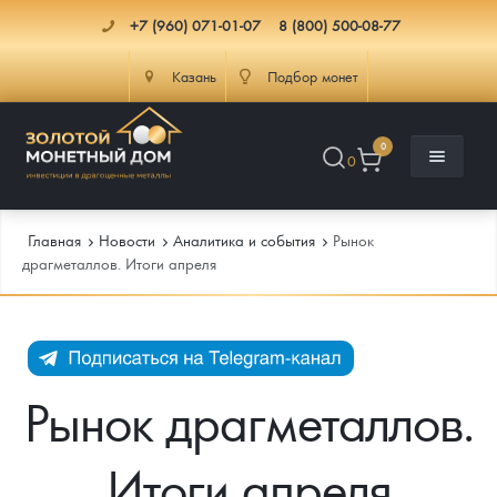
+7 (960) 071-01-07
8 (800) 500-08-77
Казань
Подбор монет
0
0
Главная
Новости
Аналитика и события
Рынок
драгметаллов. Итоги апреля
Каталог
Инфо
Каталог Монет
Рынок драгметаллов.
Доставка
Инвестиционные монеты
Как сделать заказ
Итоги апреля
Услуги
Памятные и старинные монеты
Подлинность монет
Монеты Россия и СССР