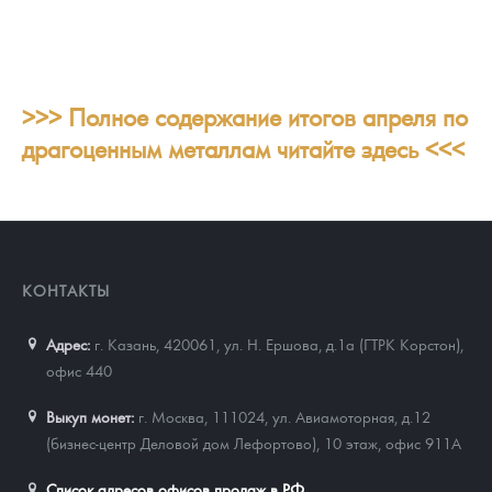
>>> Полное содержание итогов апреля по
драгоценным металлам читайте здесь <<<
КОНТАКТЫ
Адрес:
г. Казань, 420061
,
ул. Н. Ершова, д.1а (ГТРК Корстон),
офис 440
Выкуп монет:
г. Москва, 111024, ул. Авиамоторная, д.12
(бизнес-центр Деловой дом Лефортово), 10 этаж, офис 911А
Список адресов офисов продаж в РФ