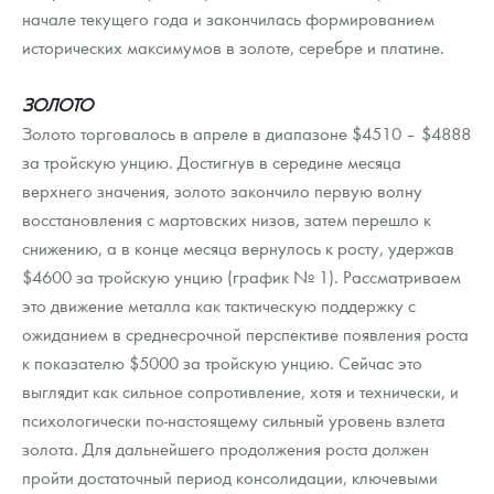
Русская нумизматика
начале текущего года и закончилась формированием
исторических максимумов в золоте, серебре и платине.
Золотая карманная галерея
ЗОЛОТО
Наборы подарочных и коллекционных монет
Золото торговалось в апреле в диапазоне $4510 – $4888
Монеты и жетоны из недрагоценных металлов
за тройскую унцию. Достигнув в середине месяца
верхнего значения, золото закончило первую волну
Книги по нумизматике
восстановления с мартовских низов, затем перешло к
снижению, а в конце месяца вернулось к росту, удержав
$4600 за тройскую унцию (график № 1). Рассматриваем
это движение металла как тактическую поддержку с
ожиданием в среднесрочной перспективе появления роста
к показателю $5000 за тройскую унцию. Сейчас это
выглядит как сильное сопротивление, хотя и технически, и
психологически по-настоящему сильный уровень взлета
золота. Для дальнейшего продолжения роста должен
пройти достаточный период консолидации, ключевыми