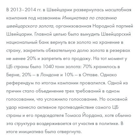
Русская нумизматика
В 2013–2014 гг. в Швейцарии развернулась масштабная
Золотая карманная галерея
кампания под названием
Инициатива по спасению
швейцарского золота
, организованная Народной партией
Наборы подарочных и коллекционных монет
Швейцарии. Главной целью было вынудить Швейцарский
национальный банк вернуть все золото на хранение в
Монеты и жетоны из недрагоценных металлов
страну, закрепить обязательную долю золота в резервах
не менее 20% и запретить его продажу. На тот момент у
Книги по нумизматике
ЦБ страны было 1040 тонн золота: 70% хранилось в
Берне, 20% — в Лондоне и 10% — в Оттаве. Однако
референдум по итогам кампании провалился. Одной из
причин стало объединение трех требований в одном
голосовании, что усложнило голосование. Но основной
удар нанесло активное противодействие самого ЦБ
страны и его председателя Томаса Йордана, хотя обычно
эта структура воздерживается от участия в политике. В
итоге инициатива была отвергнута.