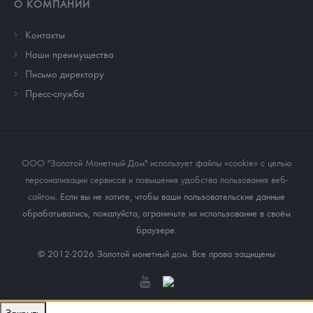
О КОМПАНИИ
Контакты
Наши преимущества
Письмо директору
Пресс-служба
ООО "Золотой Монетный Дом" использует файлы «cookie» с целью
персонализации сервисов и повышения удобства пользования веб-
сайтом
. Если вы не хотите, чтобы ваши пользовательские данные
обрабатывались, пожалуйста, ограничьте их использование в своём
браузере.
© 2012-2026 Золотой монетный дом. Все права защищены
Закрыть