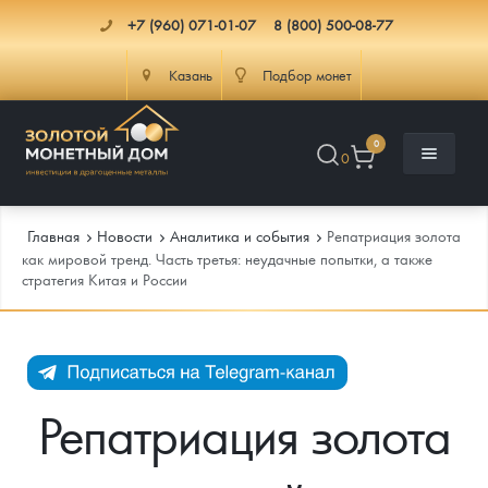
+7 (960) 071-01-07
8 (800) 500-08-77
Казань
Подбор монет
0
0
Главная
Новости
Аналитика и события
Репатриация золота
как мировой тренд. Часть третья: неудачные попытки, а также
стратегия Китая и России
Каталог
Инфо
Каталог Монет
Доставка
Инвестиционные монеты
Как сделать заказ
Репатриация золота
Услуги
Памятные и старинные монеты
Подлинность монет
Монеты Россия и СССР