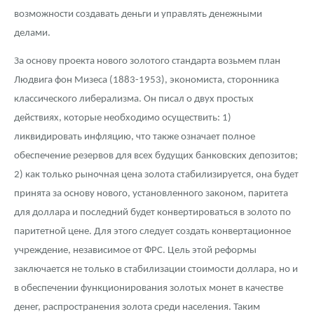
Русская нумизматика
возможности создавать деньги и управлять денежными
делами.
Золотая карманная галерея
За основу проекта нового золотого стандарта возьмем план
Наборы подарочных и коллекционных монет
Людвига фон Мизеса (1883-1953), экономиста, сторонника
Монеты и жетоны из недрагоценных металлов
классического либерализма. Он писал о двух простых
действиях, которые необходимо осуществить: 1)
Книги по нумизматике
ликвидировать инфляцию, что также означает полное
обеспечение резервов для всех будущих банковских депозитов;
2) как только рыночная цена золота стабилизируется, она будет
принята за основу нового, установленного законом, паритета
для доллара и последний будет конвертироваться в золото по
паритетной цене. Для этого следует создать конвертационное
учреждение, независимое от ФРС. Цель этой реформы
заключается не только в стабилизации стоимости доллара, но и
в обеспечении функционирования золотых монет в качестве
денег, распространения золота среди населения. Таким