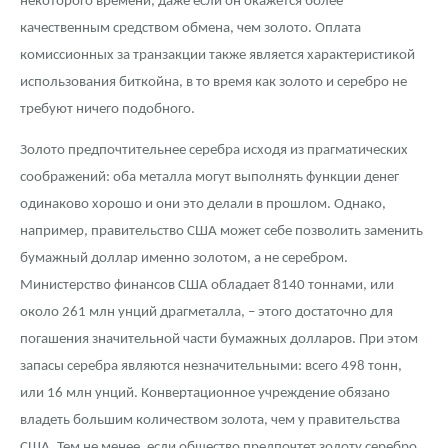
некоторого времени, даже если он окажется более
качественным средством обмена, чем золото. Оплата
комиссионных за транзакции также является характеристикой
использования биткойна, в то время как золото и серебро не
требуют ничего подобного.
Золото предпочтительнее серебра исходя из прагматических
соображений: оба металла могут выполнять функции денег
одинаково хорошо и они это делали в прошлом. Однако,
например, правительство США может себе позволить заменить
бумажный доллар именно золотом, а не серебром.
Министерство финансов США обладает 8140 тоннами, или
около 261 млн унций драгметалла, – этого достаточно для
погашения значительной части бумажных долларов. При этом
запасы серебра являются незначительными: всего 498 тонн,
или 16 млн унций. Конвертационное учреждение обязано
владеть большим количеством золота, чем у правительства
США. Тем не менее, если общество предпочтет золоту серебро,