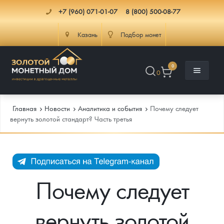
+7 (960) 071-01-07
8 (800) 500-08-77
Казань
Подбор монет
0
0
Главная
Новости
Аналитика и события
Почему следует
вернуть золотой стандарт? Часть третья
Каталог
Инфо
Каталог Монет
Почему следует
Доставка
Инвестиционные монеты
Как сделать заказ
вернуть золотой
Услуги
Памятные и старинные монеты
Подлинность монет
Монеты Россия и СССР