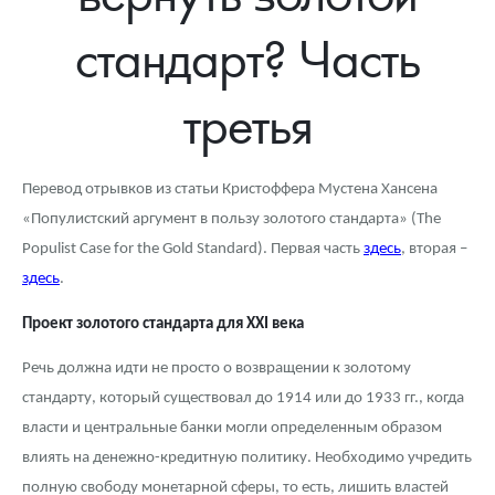
Новости
Монеты и жетоны ЗМД
Клуб ЗМД
Подбор монет
Иностранные
Памятные монеты России и СССР
стандарт? Часть
Котировки
Георгий Победоносец
Гарантии
Информация
Аналитика и события
Монеты стран мира после 1950г
Монеты Царской России
третья
Контакты
Золотой червонец Сеятель
Выкуп монет
Распродажа монет и жетонов
Cтатьи
Курс золота и серебра
Итоги 2025 года. Прогноз курсов золота, серебра, платины на
2026 год
О нас
Золотые слитки
Вопрос - ответ
Георгий Победоносец - динамика цен
Лом выкуп
Выкуп серебряных монет
Перевод отрывков из статьи Кристоффера Мустена Хансена
Аксессуары
Памятка для работы с монетами из драгметаллов
Скупка слитков
Наши преимущества
«Популистский аргумент в пользу золотого стандарта» (The
Populist Case for the Gold Standard). Первая часть
здесь
, вторая –
Гарри Поттер
Условия возврата
Письмо директору
здесь
.
Год Лошади
Монеты
Пресс-служба
Проект золотого стандарта для
XXI века
Флот: ледоколы и корабли
Политика конфиденциальности
Речь должна идти не просто о возвращении к золотому
стандарту, который существовал до 1914 или до 1933 гг., когда
Жетоны "Необыкновенные обитатели глубин"
Политика использования Cookies
власти и центральные банки могли определенным образом
Ювелирные изделия
Положение по обработке и защите персональных данных
влиять на денежно-кредитную политику. Необходимо учредить
полную свободу монетарной сферы, то есть, лишить властей