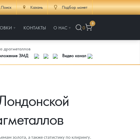
Поиск
Казань
Подбор монет
0
РОВКИ
КОНТАКТЫ
О НАС
0
ка драгметаллов
риложение ЗМД
Видео канал
 Лондонской
агметаллов
мам золота, а также статистику по клирингу.