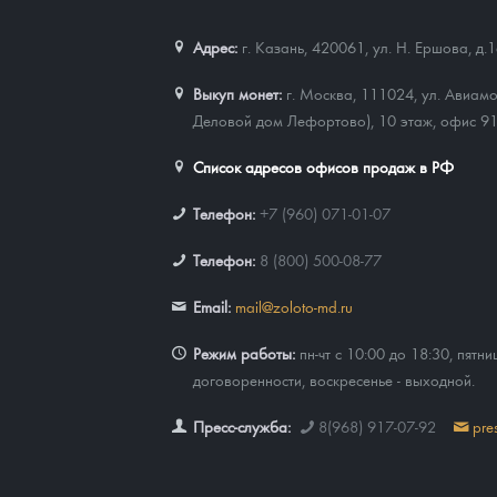
Наборы подарочных и коллекционных монет
Адрес:
г. Казань, 420061
,
ул. Н. Ершова, д.
Монеты и жетоны из недрагоценных металлов
Выкуп монет:
г. Москва, 111024, ул. Авиамо
Деловой дом Лефортово), 10 этаж, офис 9
Книги по нумизматике
Список адресов офисов продаж в РФ
Телефон:
+7 (960) 071-01-07
Телефон:
8 (800) 500-08-77
Email:
mail@zoloto-md.ru
Режим работы:
пн-чт с 10:00 до 18:30, пятни
договоренности, воскресенье - выходной.
Пресс-служба:
8(968) 917-07-92
pre