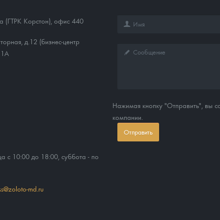
1а (ГТРК Корстон), офис 440
торная, д.12 (бизнес-центр
11А
Нажимая кнопку "Отправить", вы 
компании.
Отправить
ца с 10:00 до 18:00, суббота - по
ss@zoloto-md.ru