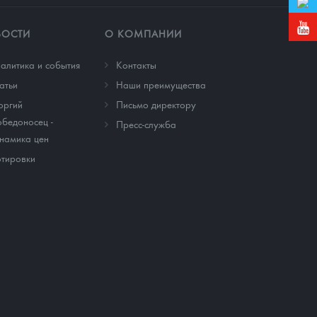
ВОСТИ
О КОМПАНИИ
алитика и события
Контакты
атьи
Наши преимущества
оргий
Письмо директору
бедоносец -
Пресс-служба
намика цен
тировки