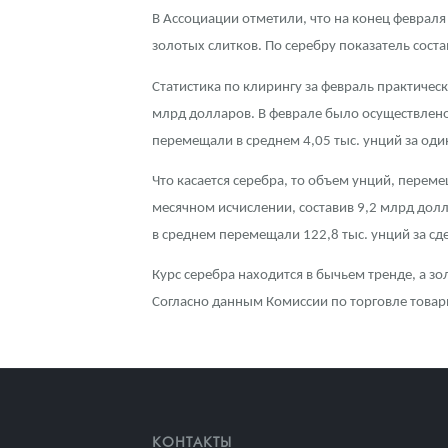
В Ассоциации отметили, что на конец февраля
Контакты
Золотой червонец Сеятель
Выкуп монет
Распродажа монет и жетонов
Cтатьи
Курс золота и серебра
Итоги 2025 года. Прогноз курсов золота, сереб
золотых слитков. По серебру показатель соста
О нас
Золотые слитки
Вопрос - ответ
Георгий Победоносец - динамика цен
Лом выкуп
Выкуп серебряных монет
Статистика по клирингу за февраль практичес
млрд долларов. В феврале было осуществлено
Аксессуары
Памятка для работы с монетами из драгметаллов
Скупка слитков
Наши преимущества
перемещали в среднем 4,05 тыс. унций за од
Гарри Поттер
Условия возврата
Письмо директору
Что касается серебра, то объем унций, перем
месячном исчислении, составив 9,2 млрд дол
Год Лошади
Монеты
Пресс-служба
в среднем перемещали 122,8 тыс. унций за сд
Флот: ледоколы и корабли
Политика конфиденциальности
Курс серебра находится в бычьем тренде, а з
Согласно данным Комиссии по торговле товар
Жетоны "Необыкновенные обитатели глубин"
Политика использования Cookies
Ювелирные изделия
Положение по обработке и защите персональных 
Русская нумизматика
Золотая карманная галерея
КОНТАКТЫ