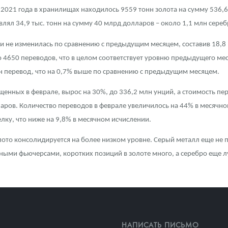
 2021 года в хранилищах находилось 9559 тонн золота на сумму 536,
ра, платины на 2026 год
влял 34,9 тыс. тонн на сумму 40 млрд долларов – около 1,1 млн сере
ки не изменилась по сравнению с предыдущим месяцем, составив 18,8 м
 4650 переводов, что в целом соответствует уровню предыдущего ме
ин перевод, что на 0,7% выше по сравнению с предыдущим месяцем.
ещенных в феврале, вырос на 30%, до 336,2 млн унций, а стоимость п
ларов. Количество переводов в феврале увеличилось на 44% в месячн
елку, что ниже на 9,8% в месячном исчислении.
олото консолидируется на более низком уровне. Серый металл еще не
ными фьючерсами, коротких позиций в золоте много, а серебро еще 
данных
НАПИСАТЬ ПИСЬМО