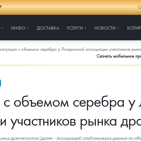
7
ИНФО
ДОСТАВКА
УСЛУГИ
НОВОСТИ
КОТИ
ситуации с объемом серебра у Лондонской ассоциации участников рын
Скачать мобильное п
 с объемом серебра у
и участников рынка др
нка драгметаллов (далее – Ассоциация) опубликовала данные по объе