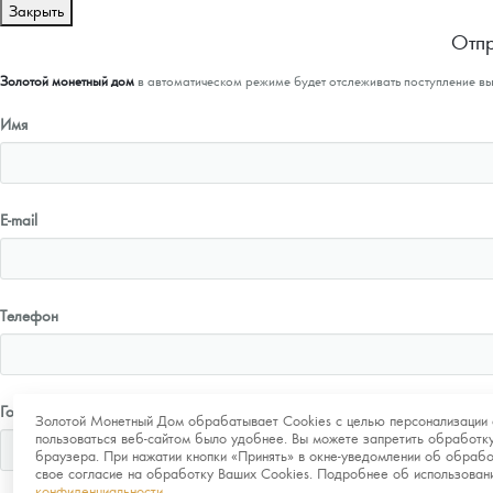
Закрыть
Отпр
Золотой монетный дом
в автоматическом режиме будет отслеживать поступление в
Имя
E-mail
Телефон
Город
Золотой Монетный Дом обрабатывает Cookies с целью персонализации 
пользоваться веб-сайтом было удобнее. Вы можете запретить обработку
браузера. При нажатии кнопки «Принять» в окне-уведомлении об обрабо
свое согласие на обработку Ваших Cookies. Подробнее об использова
конфиденциальности
.