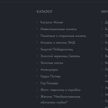
КАТАЛОГ
ИН
Каталог Монет
Д
Инвестиционные монеты
К
Памятные и старинные монеты
П
Монеты и жетоны ЗМД
К
Георгий Победоносец
Г
Золотой червонец Сеятель
В
Золотые слитки
В
Аксессуары
П
с
Гарри Поттер
и
Год Лошади
У
Флот: ледоколы и корабли
М
Жетоны "Необыкновенные
П
обитатели глубин"
к