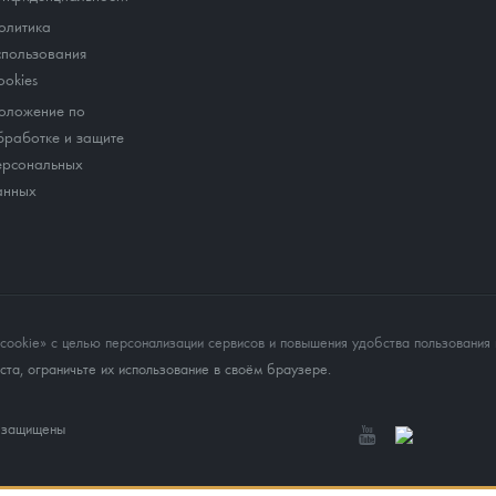
олитика
спользования
ookies
оложение по
бработке и защите
ерсональных
анных
okie» с целью персонализации сервисов и повышения удобства пользования 
та, ограничьте их использование в своём браузере.
а защищены