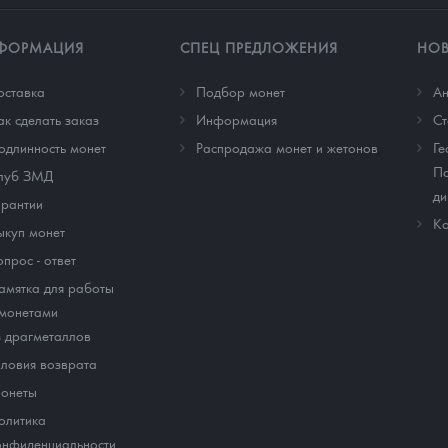
ФОРМАЦИЯ
СПЕЦ ПРЕДЛОЖЕНИЯ
НО
оставка
Подбор монет
Ан
ак сделать заказ
Информация
Cт
одлинность монет
Распродажа монет и жетонов
Ге
По
луб ЗМД
ди
арантии
Ко
ыкуп монет
опрос - ответ
амятка для работы
 монетами
з драгметаллов
словия возврата
онеты
олитика
онфиденциальности