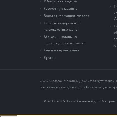
Ювелирные изделия
П
Русская нумизматика
и
Золотая карманная галерея
C
Наборы подарочных и
П
коллекционных монет
о
Монеты и жетоны из
п
недрагоценных металлов
д
Книги по нумизматике
Другое
ООО "Золотой Монетный Дом" использует файлы «co
пользовательские данные обрабатывались, пожалуйс
© 2012-2026 Золотой монетный дом. Все прав