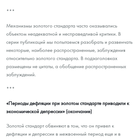
Русская нумизматика
***
Золотая карманная галерея
Механизмы золотого стандарта часто оказывались
Наборы подарочных и коллекционных монет
объектом неадекватной и несправедливой критики. В
серии публикаций мы попытаемся разобрать и развенчать
Монеты и жетоны из недрагоценных металлов
некоторые, наиболее распространенные, заблуждения
относительно золотого стандарта. В подзаголовках
Книги по нумизматике
размещены не цитаты, а обобщение распространенных
заблуждений.
***
«Периоды дефляции при золотом стандарте приводили к
экономической депрессии» (окончание)
Золотой стандарт обвиняют в том, что он привел к
дефляции и депрессии в межвоенный период еще и в