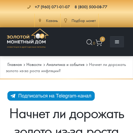
+7 (960) 071-01-07
8 (800) 500-08-77
Казань
Подбор монет
0
0
Главная
Новости
Аналитика и события
Начнет ли дорожать
золото из-за роста инфляции?
Каталог
Инфо
Каталог Монет
Начнет ли дорожать
Доставка
Инвестиционные монеты
Как сделать заказ
золото из-за роста
Услуги
Памятные и старинные монеты
Подлинность монет
Монеты Россия и СССР