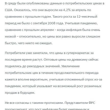
Русская нумизматика
В среду были опубликованы данные о потребительских ценах в
США. Оказалось, что они выросли на 4,2% за апрель по
Золотая карманная галерея
сравнению с прошлым годом. Такого роста за 12-месячный
Наборы подарочных и коллекционных монет
период не было с сентября 2008 года. Учитывая пандемию,
сравнение с прошлым апрелем – когда инфляция была очень
Монеты и жетоны из недрагоценных металлов
низкой – относительно, но цены все равно выросли слишком
быстро, чего никто не ожидал.
Книги по нумизматике
Потребители уже заметили, что цены в супермаркетах за
последнее время растут. Оптовые цены на древесину сейчас
поднялись до рекордных значений. Увеличение
потребительских цен в течение продолжительного периода
кажется вполне вероятным, учитывая отложенный спрос из-за
пандемии, который указывает на возможный рост розничных
продаж в будущем.
Не все согласны с такими прогнозами. Представители ФРС
прогнозируют, что рост инфляции будет умеренным и