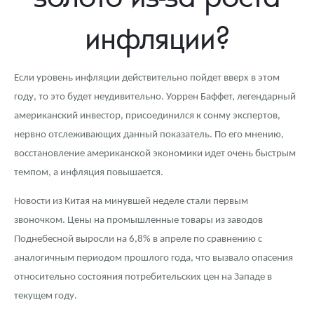
Новости
Монеты и жетоны ЗМД
Клуб ЗМД
Подбор монет
Иностранные
Памятные монеты России и СССР
инфляции?
Котировки
Георгий Победоносец
Гарантии
Информация
Аналитика и события
Монеты стран мира после 1950г
Монеты Царской России
Контакты
Золотой червонец Сеятель
Выкуп монет
Распродажа монет и жетонов
Cтатьи
Курс золота и серебра
Итоги 2025 года. Прогноз курсов золота, серебра, платины на
Если уровень инфляции действительно пойдет вверх в этом
2026 год
году, то это будет неудивительно. Уоррен Баффет, легендарный
О нас
Золотые слитки
Вопрос - ответ
Георгий Победоносец - динамика цен
Лом выкуп
Выкуп серебряных монет
американский инвестор, присоединился к сонму экспертов,
Аксессуары
Памятка для работы с монетами из драгметаллов
Скупка слитков
Наши преимущества
нервно отслеживающих данный показатель. По его мнению,
восстановление американской экономики идет очень быстрым
Гарри Поттер
Условия возврата
Письмо директору
темпом, а инфляция повышается.
Год Лошади
Монеты
Пресс-служба
Новости из Китая на минувшей неделе стали первым
звоночком. Цены на промышленные товары из заводов
Флот: ледоколы и корабли
Политика конфиденциальности
Поднебесной выросли на 6,8% в апреле по сравнению с
Жетоны "Необыкновенные обитатели глубин"
Политика использования Cookies
аналогичным периодом прошлого года, что вызвало опасения
относительно состояния потребительских цен на Западе в
Ювелирные изделия
Положение по обработке и защите персональных данных
текущем году.