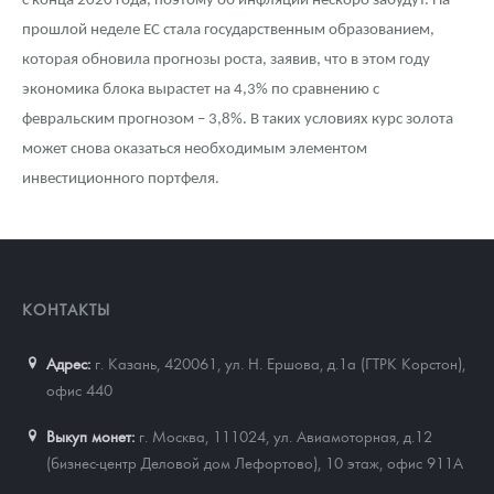
с конца 2020 года, поэтому об инфляции нескоро забудут. На
прошлой неделе ЕС стала государственным образованием,
которая обновила прогнозы роста, заявив, что в этом году
экономика блока вырастет на 4,3% по сравнению с
февральским прогнозом – 3,8%. В таких условиях курс золота
может снова оказаться необходимым элементом
инвестиционного портфеля.
КОНТАКТЫ
Адрес:
г. Казань, 420061
,
ул. Н. Ершова, д.1а (ГТРК Корстон),
офис 440
Выкуп монет:
г. Москва, 111024, ул. Авиамоторная, д.12
(бизнес-центр Деловой дом Лефортово), 10 этаж, офис 911А