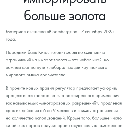
Новости
Монеты и жетоны ЗМД
Клуб ЗМД
Подбор монет
Иностранные
Памятные монеты России и СССР
больше золота
Котировки
Георгий Победоносец
Гарантии
Информация
Аналитика и события
Монеты стран мира после 1950г
Монеты Царской России
Контакты
Золотой червонец Сеятель
Выкуп монет
Распродажа монет и жетонов
Cтатьи
Курс золота и серебра
Итоги 2025 года. Прогноз курсов золота, серебра, платины на
Материал агентства «Bloomberg» за 17 сентября 2025
2026 год
года.
О нас
Золотые слитки
Вопрос - ответ
Георгий Победоносец - динамика цен
Лом выкуп
Выкуп серебряных монет
Народный банк Китая готовит меры по смягчению
Аксессуары
Памятка для работы с монетами из драгметаллов
Скупка слитков
Наши преимущества
ограничений на импорт золота — это небольшой, но
важный шаг на пути к либерализации крупнейшего
Гарри Поттер
Условия возврата
Письмо директору
мирового рынка драгметалла.
Год Лошади
Монеты
Пресс-служба
В проекте новых правил регулятор предлагает ускорить
Флот: ледоколы и корабли
Политика конфиденциальности
процесс ввоза золота за счет расширенного применения
так называемых «многоразовых разрешений», продлевая
Жетоны "Необыкновенные обитатели глубин"
Политика использования Cookies
срок их действия с 6 до 9 месяцев и снимая ограничения
на количество использований. Кроме того, большее число
Ювелирные изделия
Положение по обработке и защите персональных данных
китайских портов получит право осуществлять таможенное