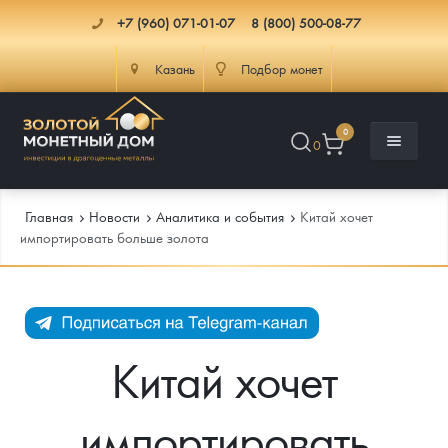
+7 (960) 071-01-07
8 (800) 500-08-77
Казань
Подбор монет
0
0
Главная
Новости
Аналитика и события
Китай хочет
импортировать больше золота
Каталог
Инфо
Каталог Монет
Китай хочет
Доставка
Инвестиционные монеты
Как сделать заказ
импортировать
Услуги
Памятные и старинные монеты
Подлинность монет
Монеты Россия и СССР