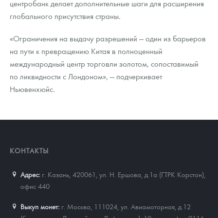
центробанк делает дополнительные шаги для расширения
глобального присутствия страны.
«Ограничения на выдачу разрешений — один из барьеров
на пути к превращению Китая в полноценный
международный центр торговли золотом, сопоставимый
по ликвидности с Лондоном», — подчеркивает
Ньювенхюйс.
КОНТАКТЫ
Адрес:
г. Казань, 420061
,
ул. Н. Ершова, д.1а (ГТРК Корстон),
офис 440
Выкуп монет:
г. Москва, 111024, ул. Авиамоторная, д.12