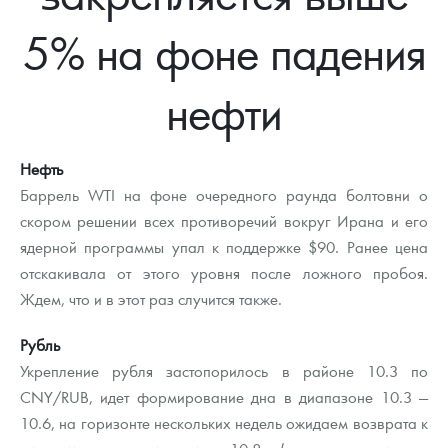
Новости
Монеты и жетоны ЗМД
Клуб ЗМД
Подбор монет
Иностранные
Памятные монеты России и СССР
5% на фоне падения
Котировки
Георгий Победоносец
Гарантии
Информация
Аналитика и события
Монеты стран мира после 1950г
Монеты Царской России
нефти
Контакты
Золотой червонец Сеятель
Выкуп монет
Распродажа монет и жетонов
Cтатьи
Курс золота и серебра
Итоги 2025 года. Прогноз курсов золота, серебра, платины на
2026 год
О нас
Золотые слитки
Вопрос - ответ
Георгий Победоносец - динамика цен
Лом выкуп
Выкуп серебряных монет
Нефть
Аксессуары
Памятка для работы с монетами из драгметаллов
Скупка слитков
Баррель WTI на фоне очередного раунда болтовни о
Наши преимущества
скором решении всех противоречий вокруг Ирана и его
Гарри Поттер
Условия возврата
Письмо директору
ядерной программы упал к поддержке $90. Ранее цена
отскакивала от этого уровня после ложного пробоя.
Год Лошади
Монеты
Пресс-служба
Ждем, что и в этот раз случится также.
Флот: ледоколы и корабли
Политика конфиденциальности
Рубль
Жетоны "Необыкновенные обитатели глубин"
Политика использования Cookies
Укрепление рубля застопорилось в районе 10.3 по
CNY/RUB, идет формирование дна в диапазоне 10.3 —
Ювелирные изделия
Положение по обработке и защите персональных данных
10.6, на горизонте нескольких недель ожидаем возврата к