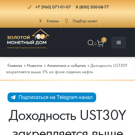
+7 (960) 071-01-07
8 (800) 500-08-77
Казань
Подбор монет
0
0
Главная
Новости
Аналитика и события
Доходность UST30Y
закрепляется выше 5% на фоне падения нефти
Каталог
Инфо
Каталог Монет
Доходность UST30Y
Доставка
Инвестиционные монеты
Как сделать заказ
закрепляется выше
Услуги
Памятные и старинные монеты
Подлинность монет
Монеты Россия и СССР