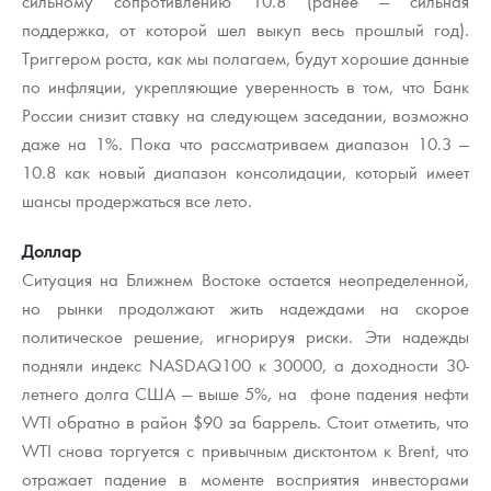
сильному сопротивлению 10.8 (ранее — сильная
Русская нумизматика
поддержка, от которой шел выкуп весь прошлый год).
Триггером роста, как мы полагаем, будут хорошие данные
Золотая карманная галерея
по инфляции, укрепляющие уверенность в том, что Банк
Наборы подарочных и коллекционных монет
России снизит ставку на следующем заседании, возможно
даже на 1%. Пока что рассматриваем диапазон 10.3 —
Монеты и жетоны из недрагоценных металлов
10.8 как новый диапазон консолидации, который имеет
шансы продержаться все лето.
Книги по нумизматике
Доллар
Ситуация на Ближнем Востоке остается неопределенной,
но рынки продолжают жить надеждами на скорое
политическое решение, игнорируя риски. Эти надежды
подняли индекс NASDAQ100 к 30000, а доходности 30-
летнего долга США — выше 5%, на фоне падения нефти
WTI обратно в район $90 за баррель. Стоит отметить, что
WTI снова торгуется с привычным дисктонтом к Brent, что
отражает падение в моменте восприятия инвесторами