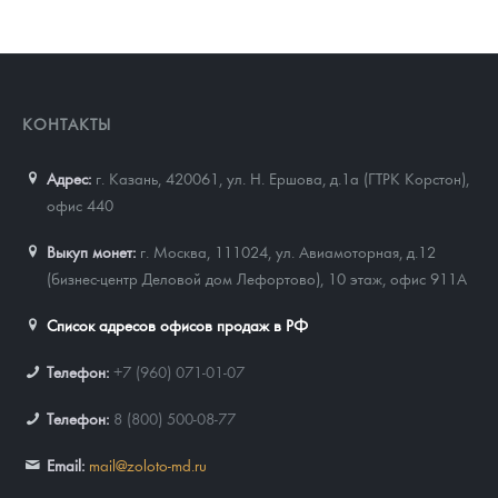
КОНТАКТЫ
Адрес:
г. Казань, 420061
,
ул. Н. Ершова, д.1а (ГТРК Корстон),
офис 440
Выкуп монет:
г. Москва, 111024, ул. Авиамоторная, д.12
(бизнес-центр Деловой дом Лефортово), 10 этаж, офис 911А
Список адресов офисов продаж в РФ
Телефон:
+7 (960) 071-01-07
Телефон:
8 (800) 500-08-77
Email:
mail@zoloto-md.ru