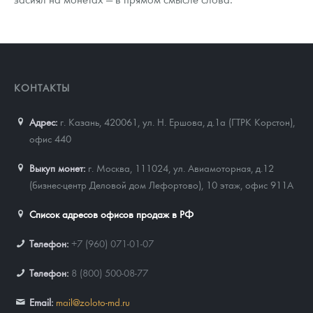
КОНТАКТЫ
Адрес:
г. Казань, 420061
,
ул. Н. Ершова, д.1а (ГТРК Корстон),
офис 440
Выкуп монет:
г. Москва, 111024, ул. Авиамоторная, д.12
(бизнес-центр Деловой дом Лефортово), 10 этаж, офис 911А
Список адресов офисов продаж в РФ
Телефон:
+7 (960) 071-01-07
Телефон:
8 (800) 500-08-77
Email:
mail@zoloto-md.ru