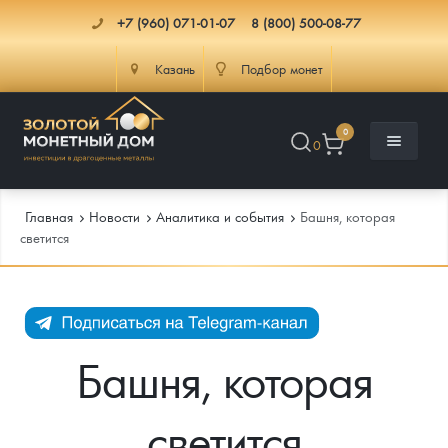
+7 (960) 071-01-07
8 (800) 500-08-77
Казань
Подбор монет
0
0
Главная
Новости
Аналитика и события
Башня, которая
светится
Каталог
Инфо
Каталог Монет
Башня, которая
Доставка
Инвестиционные монеты
Как сделать заказ
светится
Услуги
Памятные и старинные монеты
Подлинность монет
Монеты Россия и СССР