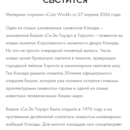
Новости
Монеты и жетоны ЗМД
Клуб ЗМД
Подбор монет
Иностранные
Памятные монеты России и СССР
Материал портала «Coin World» от 27 апреля 2026 года.
Котировки
Георгий Победоносец
Гарантии
Информация
Аналитика и события
Монеты стран мира после 1950г
Монеты Царской России
Один из самых узнаваемых символов Канады —
Контакты
Золотой червонец Сеятель
Выкуп монет
Распродажа монет и жетонов
Cтатьи
Курс золота и серебра
Итоги 2025 года. Прогноз курсов золота, серебра, платины на
знаменитая башня «Си-Эн Тауэр» в Торонто — появился на
2026 год
новых монетах Королевского монетного двора Канады.
О нас
Золотые слитки
Вопрос - ответ
Георгий Победоносец - динамика цен
Лом выкуп
Выкуп серебряных монет
Но это не просто очередной памятный выпуск. Часть
Аксессуары
Памятка для работы с монетами из драгметаллов
Скупка слитков
Наши преимущества
новых монет буквально светится в темноте, превращая
городской пейзаж Торонто в миниатюрное световое шоу.
Гарри Поттер
Условия возврата
Письмо директору
Так Канада решила отметить 50-летие официального
открытия башни, которая уже полвека остается главным
Год Лошади
Монеты
Пресс-служба
архитектурным символом страны и одной из самых
Флот: ледоколы и корабли
Политика конфиденциальности
известных телевизионных башен мира.
Жетоны "Необыкновенные обитатели глубин"
Политика использования Cookies
Башня «Си-Эн Тауэр» была открыта в 1976 году и на
протяжении десятилетий считалась символом инженерных
Ювелирные изделия
Положение по обработке и защите персональных данных
амбиций Канады. Для многих канадцев она олицетворяет