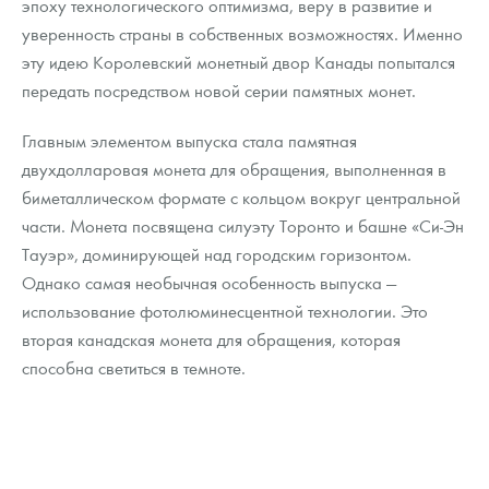
эпоху технологического оптимизма, веру в развитие и
Русская нумизматика
уверенность страны в собственных возможностях. Именно
Золотая карманная галерея
эту идею Королевский монетный двор Канады попытался
передать посредством новой серии памятных монет.
Наборы подарочных и коллекционных монет
Главным элементом выпуска стала памятная
Монеты и жетоны из недрагоценных металлов
двухдолларовая монета для обращения, выполненная в
биметаллическом формате с кольцом вокруг центральной
Книги по нумизматике
части. Монета посвящена силуэту Торонто и башне «Си-Эн
Тауэр», доминирующей над городским горизонтом.
Однако самая необычная особенность выпуска —
использование фотолюминесцентной технологии. Это
вторая канадская монета для обращения, которая
способна светиться в темноте.