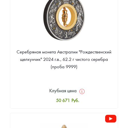
Русская нумизматика
93 305
Руб.
Золотая карманная галерея
Наборы подарочных и коллекционных монет
Монеты и жетоны из недрагоценных металлов
Серебряная монета Австралии "Рождественский
Книги по нумизматике
щелкунчик" 2024 г.в., 62.2 г чистого серебра
(проба 9999)
Клубная цена
50 671
Руб.
Стандартная цена
51 772
Руб.
Цена выкупа