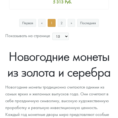
5 313
Руб.
Стандартная цена
5 756
Руб.
Первая
«
1
2
»
Последняя
Цена выкупа
Звоните
Показывать на странице
Новогодние монеты
из золота и серебра
Новогодние монеты традиционно считаются одними из
самых ярких и желанных выпусков года. Они сочетают в
себе праздничную символику, высокую художественную
проработку и реальную инвестиционную ценность.
Каждый год монетные дворы мира представляют особые