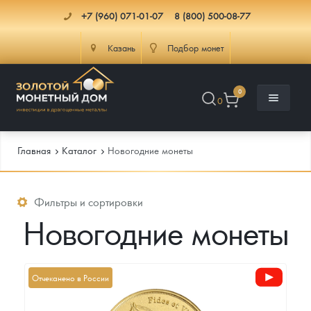
+7 (960) 071-01-07
8 (800) 500-08-77
Казань
Подбор монет
0
0
Главная
Каталог
Новогодние монеты
Каталог
Фильтры и сортировки
Новогодние монеты
Инфо
Каталог Монет
Доставка
Инвестиционные монеты
Как сделать заказ
Отчеканено в России
Услуги
Памятные и старинные монеты
Подлинность монет
Монеты Россия и СССР