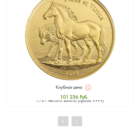
Клубная цена
Золотая монета Камеруна "Верность и Доблесть" 2026 г.в.,
101 236
Руб.
7.78 г чистого золота (проба 9999)
Стандартная цена
102 169
Руб.
Цена выкупа
93 305
Руб.