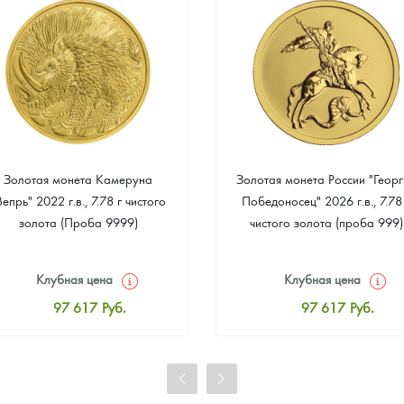
Золотая монета Камеруна
Золотая монета России "Георг
Вепрь" 2022 г.в., 7.78 г чистого
Победоносец" 2026 г.в., 7.78
золота (Проба 9999)
чистого золота (проба 999)
Клубная цена
Клубная цена
97 617
Руб.
97 617
Руб.
Стандартная цена
Стандартная цена
98 066
Руб.
98 066
Руб.
Цена выкупа
Цена выкупа