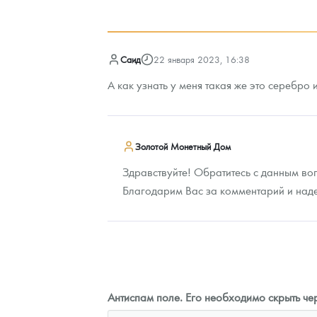
оните
93 310
Руб.
Саид
22 января 2023, 16:38
А как узнать у меня такая же это серебро 
Золотой Монетный Дом
Здравствуйте! Обратитесь с данным во
Благодарим Вас за комментарий и над
Антиспам поле. Его необходимо скрыть чер