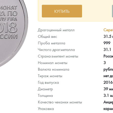
КУПИТЬ
ра, платины на 2026 год
Драгоценный металл
Сере
Общий вес
31.5 
Проба металла
999
Чистого драгметалла
31.1
Страна-эмитент монеты
Росс
Номинал монеты
3
Валюта номинала
рубл
Тираж монеты
нет д
Год выпуска
2016
Диаметр
39 м
данных
Толщина
3.1 
Качество чеканки монеты
Анци
Упаковка
карм