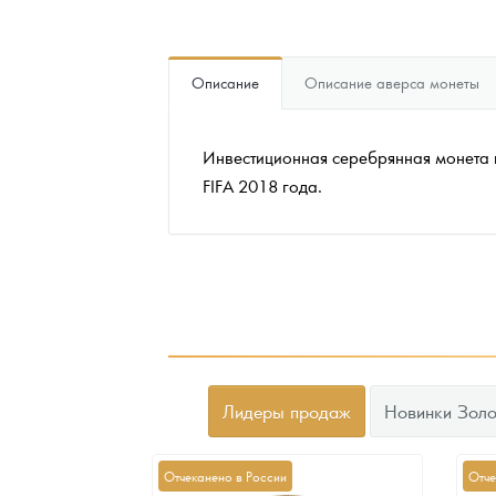
Наборы подарочных и коллекционных монет
Описание
Описание аверса монеты
Монеты и жетоны из недрагоценных металлов
Книги по нумизматике
Инвестиционная серебрянная монета
FIFA 2018 года.
Лидеры продаж
Новинки Золо
Отчеканено в России
Отче