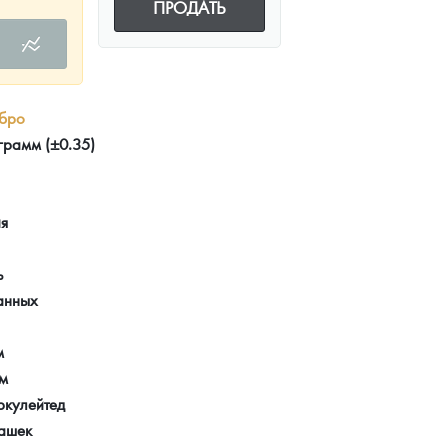
ПРОДАТЬ
бро
грамм (±0.35)
ия
ь
анных
м
мм
ркулейтед
ашек