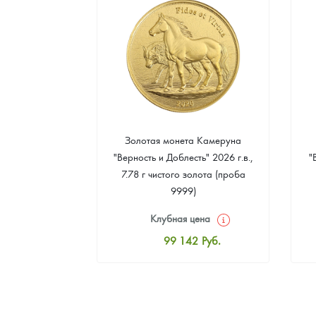
а Острова Св.
Золотая монета Камеруна
рс" 2024 г.в.,
"Верность и Доблесть" 2026 г.в.,
"
еребра (проба
7.78 г чистого золота (проба
9999)
цена
Клубная цена
4
Руб.
99 142
Руб.
ная цена
Стандартная цена
7
Руб.
99 591
Руб.
ыкупа
Цена выкупа