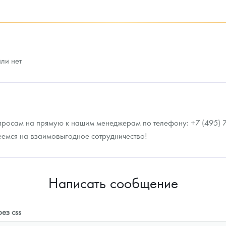
93 310
Руб.
94 208
Руб.
или нет
просам на прямую к нашим менеджерам по телефону: +7 (495) 72
еемся на взаимовыгодное сотрудничество!
Написать сообщение
ез css