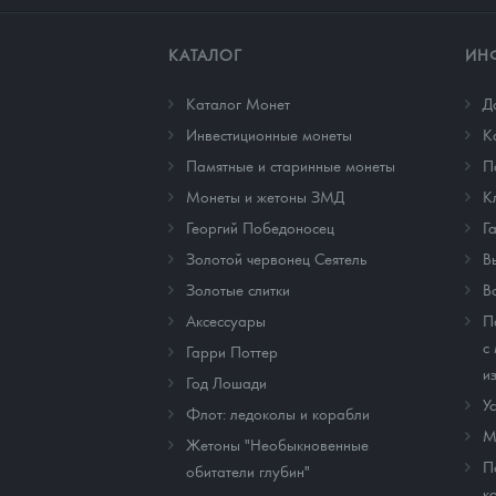
КАТАЛОГ
ИН
Каталог Монет
Д
Инвестиционные монеты
К
Памятные и старинные монеты
П
Монеты и жетоны ЗМД
К
Георгий Победоносец
Г
Золотой червонец Сеятель
В
Золотые слитки
В
Аксессуары
П
с
Гарри Поттер
и
Год Лошади
У
Флот: ледоколы и корабли
М
Жетоны "Необыкновенные
П
обитатели глубин"
к