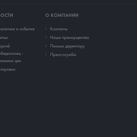
ВОСТИ
О КОМПАНИИ
алитика и события
Контакты
атьи
Наши преимущества
оргий
Письмо директору
бедоносец -
Пресс-служба
намика цен
тировки