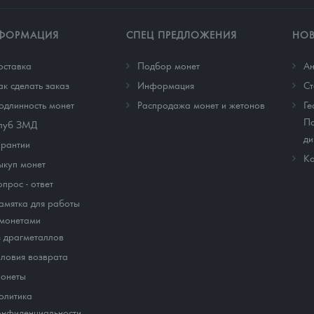
ФОРМАЦИЯ
СПЕЦ ПРЕДЛОЖЕНИЯ
НО
оставка
Подбор монет
Ан
ак сделать заказ
Информация
Cт
одлинность монет
Распродажа монет и жетонов
Ге
По
луб ЗМД
ди
арантии
Ко
ыкуп монет
опрос - ответ
амятка для работы
 монетами
з драгметаллов
словия возврата
онеты
олитика
онфиденциальности