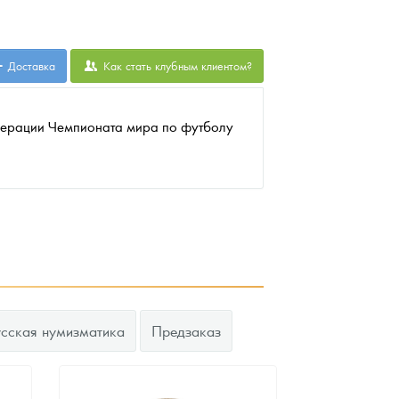
Доставка
Как стать клубным клиентом?
дерации Чемпионата мира по футболу
усская нумизматика
Предзаказ