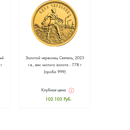
ий
Золотой червонец Сеятель, 2023
Золотая 
 г
г.в., вес чистого золота - 7.78 г
"Филармонике
(проба 999)
г чистого зо
Клубная цена
Клуб
102 103
Руб.
10
Стандартная цена
Стан
102 552
Руб.
10
Цена выкупа
Ц