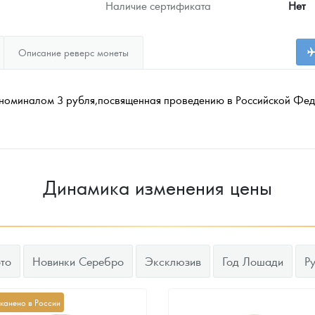
Наличие сертификата
Нет
Описание реверс монеты
 номиналом 3 рубля,посвященная проведению в Российской Фе
Динамика изменения цены
то
Новинки Серебро
Эксклюзив
Год Лошади
Р
канено в России