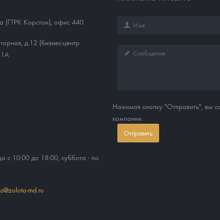
1а (ГТРК Корстон), офис 440
торная, д.12 (бизнес-центр
11А
Нажимая кнопку "Отправить", вы 
компании.
Отправить
ца с 10:00 до 18:00, суббота - по
ss@zoloto-md.ru