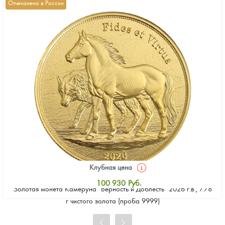
Отчеканено в России
Клубная цена
100 930
Руб.
Золотая монета Камеруна "Верность и Доблесть" 2026 г.в., 7.78
Стандартная цена
г чистого золота (проба 9999)
101 860
Руб.
Цена выкупа