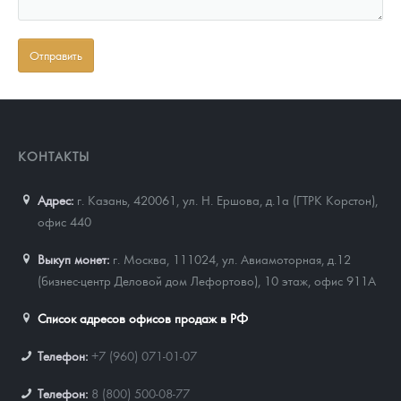
КОНТАКТЫ
Адрес:
г. Казань, 420061
,
ул. Н. Ершова, д.1а (ГТРК Корстон),
офис 440
Выкуп монет:
г. Москва, 111024, ул. Авиамоторная, д.12
(бизнес-центр Деловой дом Лефортово), 10 этаж, офис 911А
Список адресов офисов продаж в РФ
Телефон:
+7 (960) 071-01-07
Телефон:
8 (800) 500-08-77