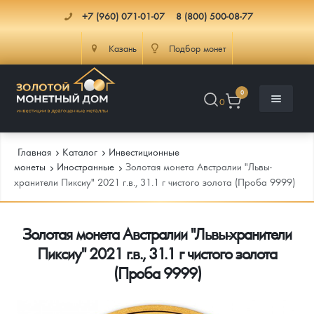
+7 (960) 071-01-07
8 (800) 500-08-77
Казань
Подбор монет
0
0
Главная
Каталог
Инвестиционные
монеты
Иностранные
Золотая монета Австралии "Львы-
хранители Пиксиу" 2021 г.в., 31.1 г чистого золота (Проба 9999)
Каталог
Золотая монета Австралии "Львы-хранители
Инфо
Каталог Монет
Пиксиу" 2021 г.в., 31.1 г чистого золота
Доставка
Инвестиционные монеты
Как сделать заказ
(Проба 9999)
Услуги
Памятные и старинные монеты
Подлинность монет
Монеты Россия и СССР