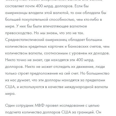
Русская нумизматика
составляет почти 400 млрд. долларов. Если бы
американцы владели этой валютой, то они обладали бы
Золотая карманная галерея
большей покупательной способностью, чем кто-либо в
Наборы подарочных и коллекционных монет
мире. У них бы были впечатляющее валютное
превосходство. Но мы знаем, что это не так.
Монеты и жетоны из недрагоценных металлов
Среднестатистический американец обладает большим
количеством кредитных карточек и банковских счетов, чем
Книги по нумизматике
количеством валюты, соотносимым с уровнем их доходов.
Никто точно не знает, где находятся эти 400 млрд.
долларов. Никто не может отследить их движение, люди
только строят предположения на сей счет. Но большинство
из нас думает, что эти доллары находятся за пределами
США, и используются в качестве международной валюты
мира.
Один сотрудник МВФ провел исследование с целью
подсчета количества долларов США за границей. Он