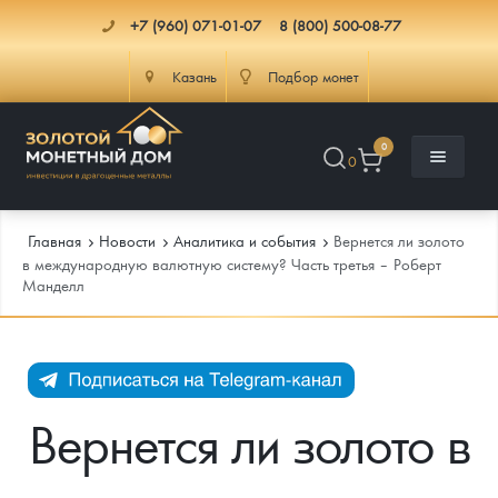
+7 (960) 071-01-07
8 (800) 500-08-77
Казань
Подбор монет
0
0
Главная
Новости
Аналитика и события
Вернется ли золото
в международную валютную систему? Часть третья – Роберт
Манделл
Каталог
Инфо
Каталог Монет
Доставка
Инвестиционные монеты
Как сделать заказ
Вернется ли золото в
Услуги
Памятные и старинные монеты
Подлинность монет
Монеты Россия и СССР