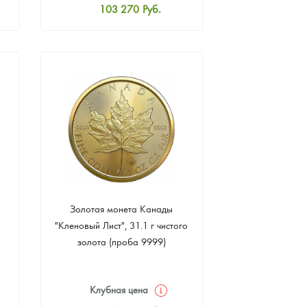
103 270
Руб.
Стандартная цена
103 719
Руб.
Цена выкупа
92 494
Руб.
Золотая монета Канады
"Кленовый Лист", 31.1 г чистого
золота (проба 9999)
Клубная цена