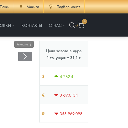
Поиск
Москва
Подбор монет
0
РОВКИ
КОНТАКТЫ
О НАС
0
Реклама
Цена золота в мире
1 тр. унция = 31,1 г.
$
4 262.4
€
3 690.134
₽
358 969.098