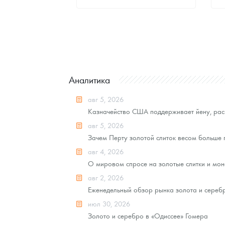
Стандартная цена
8 092
Руб.
Цена выкупа
Звоните
Аналитика
авг 5, 2026
Казначейство США поддерживает йену, рас
авг 5, 2026
Зачем Перту золотой слиток весом больше
авг 4, 2026
О мировом спросе на золотые слитки и моне
авг 2, 2026
Еженедельный обзор рынка золота и серебра
июл 30, 2026
Золото и серебро в «Одиссее» Гомера