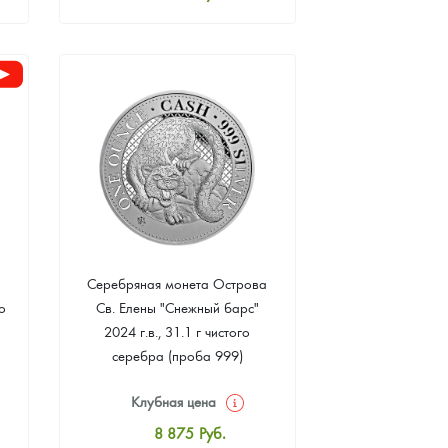
Стандартная цена
8 092
Руб.
Цена выкупа
Звоните
Серебряная монета Острова
о
Св. Елены "Снежный барс"
2024 г.в., 31.1 г чистого
серебра (проба 999)
Клубная цена
8 875
Руб.