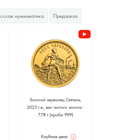
усская нумизматика
Предзаказ
Золотой червонец Сеятель,
2023 г.в., вес чистого золота -
7.78 г (проба 999)
Клубная цена