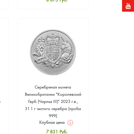
Стандартная цена
9 397
Руб.
Цена выкупа
Звоните
Серебряная монета
Великобритании "Королевский
а
Герб (Чарльз III)" 2023 г.в.,
31.1 г чистого серебра (проба
999)
Клубная цена
7 831
Руб.