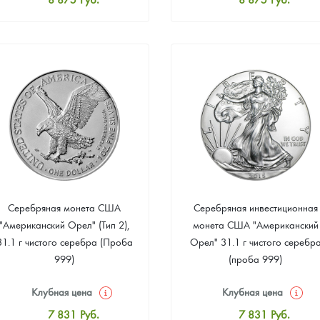
Стандартная цена
Стандартная цена
9 397
Руб.
9 397
Руб.
Цена выкупа
Цена выкупа
Звоните
Звоните
Серебряная монета США
Серебряная инвестиционная
"Американский Орел" (Тип 2),
монета США "Американский
31.1 г чистого серебра (Проба
Орел" 31.1 г чистого серебр
999)
(проба 999)
Клубная цена
Клубная цена
7 831
Руб.
7 831
Руб.