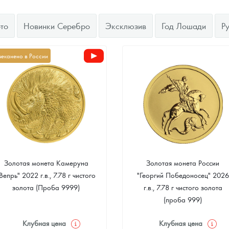
ра, платины на 2026 год
то
Новинки Серебро
Эксклюзив
Год Лошади
Р
чеканено в России
Золотая монета Камеруна
Золотая монета России
Вепрь" 2022 г.в., 7.78 г чистого
"Георгий Победоносец" 2026
данных
золота (Проба 9999)
г.в., 7.78 г чистого золота
(проба 999)
Клубная цена
Клубная цена