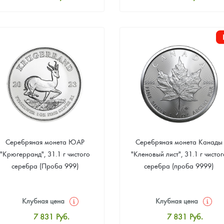
Стандартная цена
Стандартная цена
8 092
Руб.
8 092
Руб.
Цена выкупа
Цена выкупа
Звоните
Звоните
Серебряная монета ЮАР
Серебряная монета Канады
"Крюгерранд", 31.1 г чистого
"Кленовый лист", 31.1 г чистог
серебра (Проба 999)
серебра (проба 9999)
Клубная цена
Клубная цена
7 831
Руб.
7 831
Руб.