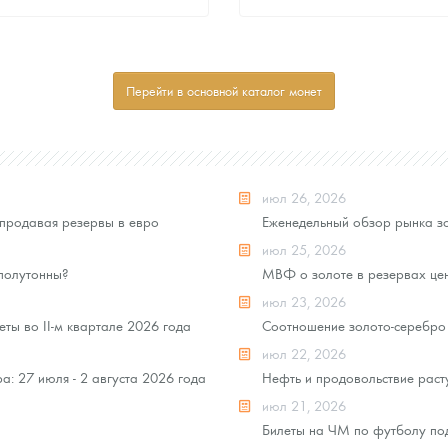
Стандартная цена
Стандартная цена
8 092
Руб.
8 092
Руб.
Цена выкупа
Цена выкупа
Перейти в основной каталог монет
Звоните
Звоните
июл 26, 2026
продавая резервы в евро
Еженедельный обзор рынка зо
июл 25, 2026
 полутонны?
МВФ о золоте в резервах це
июл 23, 2026
ты во II-м квартале 2026 года
Соотношение золото-серебро 
июл 22, 2026
: 27 июля - 2 августа 2026 года
Нефть и продовольствие раст
июл 21, 2026
Билеты на ЧМ по футболу под