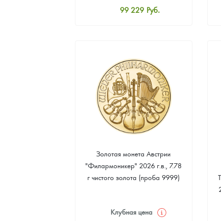
99 229
Руб.
Наборы подарочных и коллекционных монет
Стандартная цена
99 678
Руб.
Монеты и жетоны из недрагоценных металлов
Цена выкупа
Книги по нумизматике
93 392
Руб.
Золотая монета Австрии
"Филармоникер" 2026 г.в., 7.78
г чистого золота (проба 9999)
Клубная цена