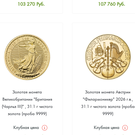
103 270
Руб.
107 760
Руб.
Стандартная цена
Стандартная цена
104 168
Руб.
108 658
Руб.
Цена выкупа
Цена выкупа
Звоните
Звоните
Золотая монета
Золотая монета Австрии
Великобритании "Британия
"Филармоникер" 2026 г.в.,
(Чарльз III)" , 31.1 г чистого
31.1 г чистого золота (проба
золота (проба 9999)
9999)
Клубная цена
Клубная цена