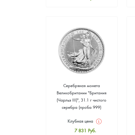
Стандартная цена
8 092
Руб.
Цена выкупа
4 698
Руб.
Серебряная монета
Великобритании "Британия
(Чарльз III)", 31.1 г чистого
серебра (проба 999)
Клубная цена
7 831
Руб.