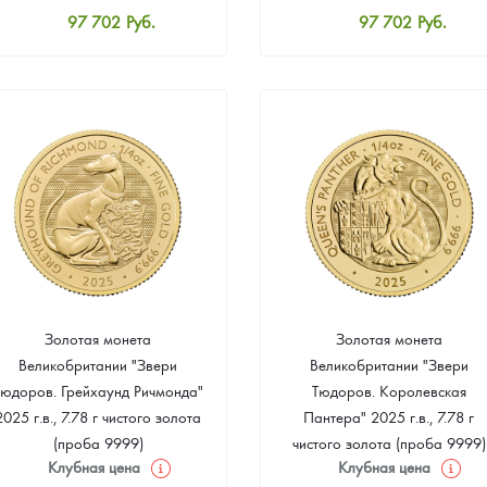
97 702
Руб.
97 702
Руб.
Стандартная цена
Стандартная цена
98 151
Руб.
98 151
Руб.
Цена выкупа
Цена выкупа
93 392
Руб.
94 290
Руб.
Золотая монета
Золотая монета
Великобритании "Звери
Великобритании "Звери
Тюдоров. Грейхаунд Ричмонда"
Тюдоров. Королевская
2025 г.в., 7.78 г чистого золота
Пантера" 2025 г.в., 7.78 г
(проба 9999)
чистого золота (проба 9999)
Клубная цена
Клубная цена