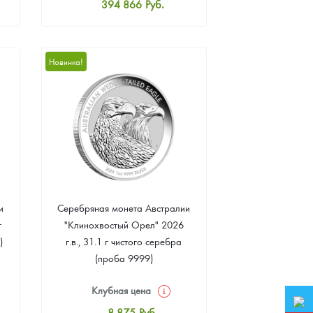
394 866
Руб.
Стандартная цена
396 661
Руб.
Цена выкупа
Новинка!
375 123
Руб.
и
Серебряная монета Австралии
г
"Клинохвостый Орел" 2026
)
г.в., 31.1 г чистого серебра
(проба 9999)
Клубная цена
8 875
Руб.