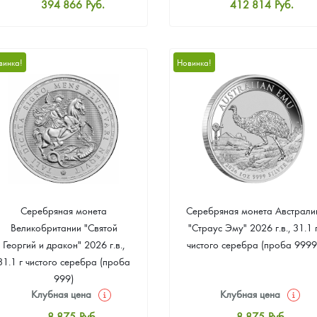
394 866
Руб.
412 814
Руб.
Стандартная цена
Стандартная цена
396 661
Руб.
414 609
Руб.
Цена выкупа
Цена выкупа
винка!
Новинка!
375 123
Руб.
380 507
Руб.
Серебряная монета
Серебряная монета Австрали
Великобритании "Святой
"Страус Эму" 2026 г.в., 31.1 
Георгий и дракон" 2026 г.в.,
чистого серебра (проба 9999
31.1 г чистого серебра (проба
999)
Клубная цена
Клубная цена
8 875
Руб.
8 875
Руб.