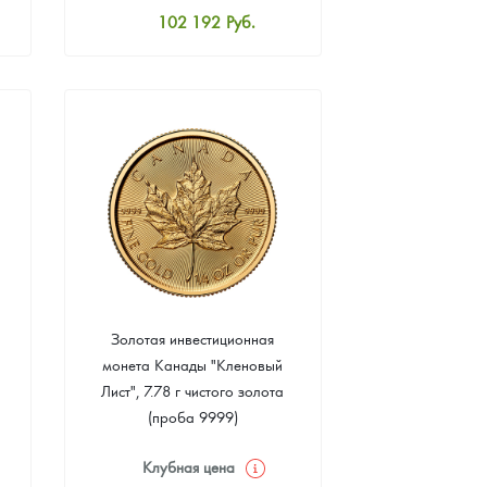
102 192
Руб.
Стандартная цена
102 641
Руб.
Цена выкупа
94 290
Руб.
Золотая инвестиционная
монета Канады "Кленовый
Лист", 7.78 г чистого золота
(проба 9999)
Клубная цена