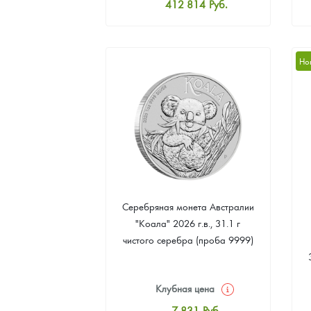
412 814
Руб.
Стандартная цена
414 609
Руб.
Цена выкупа
Но
380 507
Руб.
Серебряная монета Австралии
"Коала" 2026 г.в., 31.1 г
чистого серебра (проба 9999)
Клубная цена
7 831
Руб.