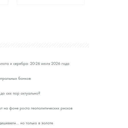
Стандартная цена
9 397
Руб.
Цена выкупа
Звоните
лота и серебра: 20-26 июля 2026 года
нтральных банков
до сих пор актуально?
ут на фоне роста геополитических рисков
ешевели… но только в золоте